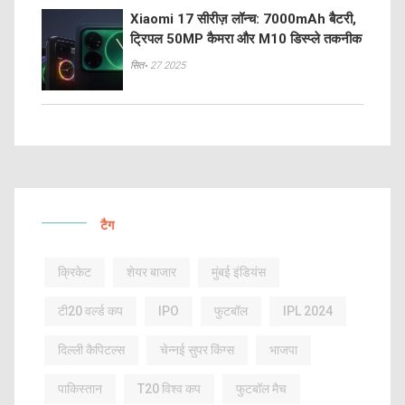
Xiaomi 17 सीरीज़ लॉन्च: 7000mAh बैटरी,
ट्रिपल 50MP कैमरा और M10 डिस्प्ले तकनीक
सित॰ 27 2025
टैग
क्रिकेट
शेयर बाजार
मुंबई इंडियंस
टी20 वर्ल्ड कप
IPO
फुटबॉल
IPL 2024
दिल्ली कैपिटल्स
चेन्नई सुपर किंग्स
भाजपा
पाकिस्तान
T20 विश्व कप
फुटबॉल मैच