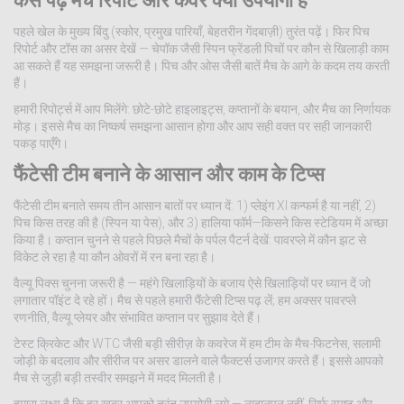
कैसे पढ़ें मैच रिपोर्ट और कवर क्यों उपयोगी है
पहले खेल के मुख्य बिंदु (स्कोर, प्रमुख पारियाँ, बेहतरीन गेंदबाज़ी) तुरंत पढ़ें। फिर पिच
रिपोर्ट और टॉस का असर देखें — चेपॉक जैसी स्पिन फ्रेंडली पिचों पर कौन से खिलाड़ी काम
आ सकते हैं यह समझना जरूरी है। पिच और ओस जैसी बातें मैच के आगे के कदम तय करती
हैं।
हमारी रिपोर्ट्स में आप मिलेंगे: छोटे-छोटे हाइलाइट्स, कप्तानों के बयान, और मैच का निर्णायक
मोड़। इससे मैच का निष्कर्ष समझना आसान होगा और आप सही वक्त पर सही जानकारी
पकड़ पाएँगे।
फैंटेसी टीम बनाने के आसान और काम के टिप्स
फैंटेसी टीम बनाते समय तीन आसान बातों पर ध्यान दें: 1) प्लेइंग XI कन्फर्म है या नहीं, 2)
पिच किस तरह की है (स्पिन या पेस), और 3) हालिया फॉर्म—किसने किस स्टेडियम में अच्छा
किया है। कप्तान चुनने से पहले पिछले मैचों के पर्पल पैटर्न देखें: पावरप्ले में कौन झट से
विकेट ले रहा है या कौन ओवरों में रन बना रहा है।
वैल्यू पिक्स चुनना जरूरी है — महंगे खिलाड़ियों के बजाय ऐसे खिलाड़ियों पर ध्यान दें जो
लगातार पॉइंट दे रहे हों। मैच से पहले हमारी फैंटेसी टिप्स पढ़ लें; हम अक्सर पावरप्ले
रणनीति, वैल्यू प्लेयर और संभावित कप्तान पर सुझाव देते हैं।
टेस्ट क्रिकेट और WTC जैसी बड़ी सीरीज़ के कवरेज में हम टीम के मैच-फिटनेस, सलामी
जोड़ी के बदलाव और सीरीज पर असर डालने वाले फैक्टर्स उजागर करते हैं। इससे आपको
मैच से जुड़ी बड़ी तस्वीर समझने में मदद मिलती है।