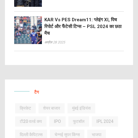
KAR Vs PES Dream11: प्लेइंग XI, पिच
रिपोर्ट और फैंटेसी टिप्स – PSL 2024 का छठा
मैच
अप्रैल 28 2025
टैग
क्रिकेट
शेयर बाजार
मुंबई इंडियंस
टी20 वर्ल्ड कप
IPO
फुटबॉल
IPL 2024
दिल्ली कैपिटल्स
चेन्नई सुपर किंग्स
भाजपा