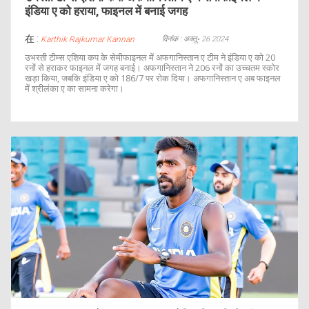
इंडिया ए को हराया, फाइनल में बनाई जगह
在 :
दिनांक : अक्तू॰ 26 2024
Karthik Rajkumar Kannan
उभरती टीम्स एशिया कप के सेमीफाइनल में अफगानिस्तान ए टीम ने इंडिया ए को 20
रनों से हराकर फाइनल में जगह बनाई। अफगानिस्तान ने 206 रनों का उच्चतम स्कोर
खड़ा किया, जबकि इंडिया ए को 186/7 पर रोक दिया। अफगानिस्तान ए अब फाइनल
में श्रीलंका ए का सामना करेगा।