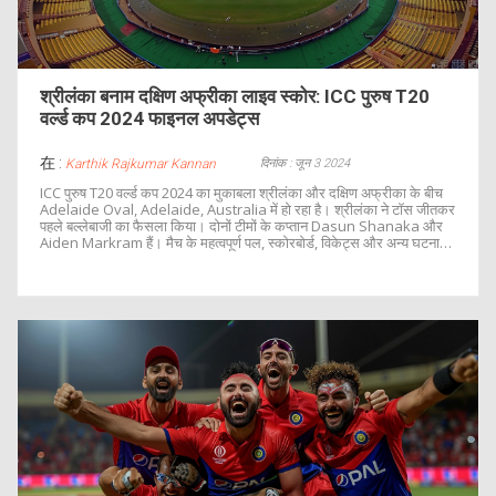
श्रीलंका बनाम दक्षिण अफ्रीका लाइव स्कोर: ICC पुरुष T20
वर्ल्ड कप 2024 फाइनल अपडेट्स
在 :
दिनांक : जून 3 2024
Karthik Rajkumar Kannan
ICC पुरुष T20 वर्ल्ड कप 2024 का मुकाबला श्रीलंका और दक्षिण अफ्रीका के बीच
Adelaide Oval, Adelaide, Australia में हो रहा है। श्रीलंका ने टॉस जीतकर
पहले बल्लेबाजी का फैसला किया। दोनों टीमों के कप्तान Dasun Shanaka और
Aiden Markram हैं। मैच के महत्वपूर्ण पल, स्कोरबोर्ड, विकेट्स और अन्य घटनाओं
की लाइव अपडेट्स यहाँ पढ़ें।