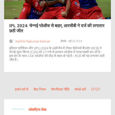
IPL 2024: चेन्नई प्लेऑफ से बाहर, आरसीबी ने दर्ज की लगातार
छठी जीत
在 :
दिनांक : मई 20 2024
Karthik Rajkumar Kannan
इंडियन प्रीमियर लीग (IPL) 2024 के 68वें मैच में रॉयल चैलेंजर्स बैंगलोर (RCB) ने
चेन्नई सुपर किंग्स (CSK) को 27 रनों से हराकर प्लेऑफ में जगह पक्की कर ली है।
इस हार के साथ CSK प्लेऑफ की दौड़ से बाहर हो गई है। RCB की यह लगातार छठी
जीत है।
हमारे बारे में
सेवा नियम
गोपनीयता नीति
संपर्क करें
DPDP
लोकप्रिय लेख