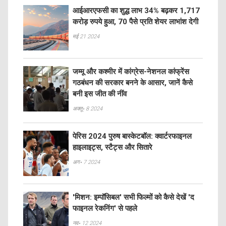
आईआरएफसी का शुद्ध लाभ 34% बढ़कर 1,717
करोड़ रुपये हुआ, 70 पैसे प्रति शेयर लाभांश देगी
मई 21 2024
जम्मू और कश्मीर में कांग्रेस-नेशनल कांफ्रेंस
गठबंधन की सरकार बनने के आसार, जानें कैसे
बनी इस जीत की नींव
अक्तू॰ 8 2024
पेरिस 2024 पुरुष बास्केटबॉल: क्वार्टरफाइनल
हाइलाइट्स, स्टैट्स और सितारे
अग॰ 7 2024
'मिशन: इम्पॉसिबल' सभी फिल्मों को कैसे देखें 'द
फाइनल रेकनिंग' से पहले
नव॰ 12 2024