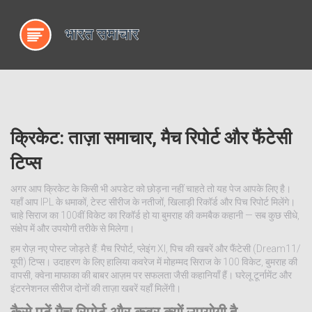
क्रिकेट: ताज़ा समाचार, मैच रिपोर्ट और फैंटेसी
टिप्स
अगर आप क्रिकेट के किसी भी अपडेट को छोड़ना नहीं चाहते तो यह पेज आपके लिए है।
यहाँ आप IPL के धमाकों, टेस्ट सीरीज के नतीजों, खिलाड़ी रिकॉर्ड और पिच रिपोर्ट मिलेंगे।
चाहे सिराज का 100वीं विकेट का रिकॉर्ड हो या बुमराह की कमबैक कहानी — सब कुछ सीधे,
संक्षेप में और उपयोगी तरीके से मिलेगा।
हम रोज़ नए पोस्ट जोड़ते हैं: मैच रिपोर्ट, प्लेइंग XI, पिच की खबरें और फैंटेसी (Dream11/
यूपी) टिप्स। उदाहरण के लिए हालिया कवरेज में मोहम्मद सिराज के 100 विकेट, बुमराह की
वापसी, क्वेना माफाका की बाबर आज़म पर सफलता जैसी कहानियाँ हैं। घरेलू टूर्नामेंट और
इंटरनेशनल सीरीज दोनों की ताज़ा खबरें यहाँ मिलेंगी।