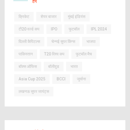
टैग
क्रिकेट
शेयर बाजार
मुंबई इंडियंस
टी20 वर्ल्ड कप
IPO
फुटबॉल
IPL 2024
दिल्ली कैपिटल्स
चेन्नई सुपर किंग्स
भाजपा
पाकिस्तान
T20 विश्व कप
फुटबॉल मैच
बॉक्स ऑफिस
बॉलीवुड
भारत
Asia Cup 2025
BCCI
जुर्माना
लखनऊ सुपर जायंट्स