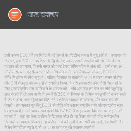
इसी कारण BCCI की हर रिपोर्ट में कई लेयर्स के एंटिटीज़ आपस में जुड़े होते हैं। उदाहरण के
तौर पर, जब BCCI ने नई टेस्ट‑सिद्धि के लिए अंक प्रणाली अपडेट की, तो ICC ने उस
बदलाव को अपनाया, जिससे भारत की वर्ल्ड टेस्ट चैंपियनशिप में अंक बढ़े। इसी तरह, IPL
की टीम संरचना, एंट्री‑ड्राफ्ट और नॉर्थ इंडिया में नई फ्रैंचाइज़ी जोड़ना, BCCI की
नीति‑निर्धारण से सीधे जुड़ा है। महिला क्रिकेट के मामले में BCCI ने ट्राय‑नेशन सीरीज़
और ODI शेड्यूल को मजबूती से स्थापित किया, जिससे हर्मनप्रीत कौर जैसी खिलाड़ी के
लिए अंतरराष्ट्रीय मंच पर दिखने के अवसर बढ़े। यदि आप इस टैग पेज पर नीचे सूचीबद्ध
लेख देखते हैं, तो आप पाएँगे कि हम कैसे BCCI के निर्णयों के विभिन्न पहलुओं को कवर करते
हैं: टेस्ट जीत, खिलाड़ियों की चोटें, नई स्क्रैम्पर स्क्वाड की घोषणा, और विश्व कप की
तैयारी। इन सबका मूल बिंदु BCCI की नीति और उसका राष्ट्रीय तथा अंतरराष्ट्रीय स्तर
पर प्रभाव है। आगे जाकर आप देखेंगे कि कैसे BCCI के हर कदम क्रिकेट की कहानी को
बदलते हैं—चाहे वह वेस्ट इंडीज के खिलाफ जीत हो, या रिशभ पंत की चोट से नेत्रहीन
खिलाड़ी का अवसर मिलना। तो चलिए, नीचे की सूची में उन सभी अद्यतनों, विश्लेषणों और
विशेष रिपोर्टों को पढ़ते हैं जो BCCI के हर पहलू को उजागर करती हैं।