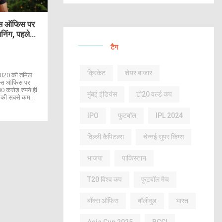
क्स ऑफिस पर
पनिंग, पहले
टैग
क्रिकेट
शेयर बाजार
 2020 की तमिल
बॉक्स ऑफिस पर
0 करोड़ रुपये ही
मुंबई इंडियंस
टी20 वर्ल्ड कप
ों की सबसे कम
ोपीनाथ की कहानी
IPO
फुटबॉल
IPL 2024
दिल्ली कैपिटल्स
चेन्नई सुपर किंग्स
भाजपा
पाकिस्तान
T20 विश्व कप
फुटबॉल मैच
बॉक्स ऑफिस
बॉलीवुड
भारत