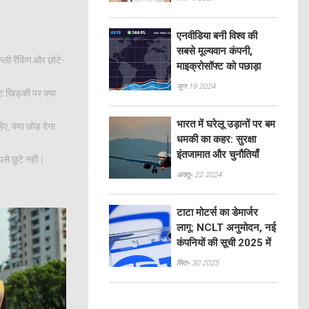
एनवीडिया बनी विश्व की
सबसे मूल्यवान कंपनी,
ली रैंकिंग और छोटे-
माइक्रोसॉफ्ट को पछाड़ा
जून 19 2024
कट खिड़की पर क्या
भारत में घरेलू उड़ानों पर बम
ए, क्या छोड़ देना
धमकी का कहर: सुरक्षा
इंतजामात और चुनौतियाँ
से छूटे नहीं।
अक्तू॰ 22 2024
टाटा मोटर्स का डेमार्जर
लागू: NCLT अनुमोदन, नई
कंपनियों की सूची 2025 में
सित॰ 30 2025