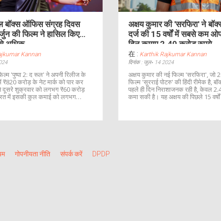
रूल बॉक्स ऑफिस संग्रह दिवस
अक्षय कुमार की 'सरफिरा' ने बॉ
्जुन की फिल्म ने हासिल किए
दर्ज की 15 वर्षों में सबसे कम ओ
 से अधिक
दिन कमाए 2.40 करोड़ रुपये
在 :
Rajkumar Kannan
Karthik Rajkumar Kannan
2024
दिनांक : जुल॰ 14 2024
िल्म 'पुष्पा 2: द रूल' ने अपनी रिलीज के
अक्षय कुमार की नई फिल्म 'सरफिरा', जो
ें ₹820 करोड़ के नेट मार्क को पार कर
फिल्म 'सूरराई पोटरु' की हिंदी रीमेक है, 
ने दूसरे शुक्रवार को लगभग ₹60 करोड़
पहले ही दिन निराशाजनक रही है, केवल 2.4
ारत में इसकी कुल कमाई को लगभग
कमा सकी है। यह अक्षय की पिछले 15 वर्ष
नेट तक ले गई है। इसके साथ ही फिल्म ने
ओपनिंग है। फिल्म 'सारफिरा' में कैप्टन ग
ऑफिस पर भी ₹1100 करोड़ का आंकड़ा पार
दिखाई गई है।
यम
गोपनीयता नीति
संपर्क करें
DPDP