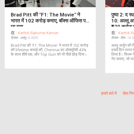
Brad Pitt की "F1: The Movie" ने
पुष्पा 2: द 
भारत में 102 करोड़ कमाए, बॉक्स ऑफिस पर
10: अल्लू अर
छा गया
₹820 करोड़
在 :
在 :
Karthik Rajkumar Kannan
Karthik 
दिनांक : अक्तू॰ 6 2025
दिनांक : दिस॰ 14 
Brad Pitt की 'F1: The Movie' ने भारत में 102 करोड़
अल्लू अर्जुन की फ
की lifetime कमाई की, Chennai का ऑक्यूपेंसी 43%
दसवें दिन भारत म
के साथ शीर्ष रहा, और Top Gun को भी पीछे छोड़ दिया।
लिया है। फिल्म 
नेट कमाए, जो भ
₹822.20 करोड़ 
वैश्विक बॉक्स 
किया है।
हमारे बारे में
सेवा नि