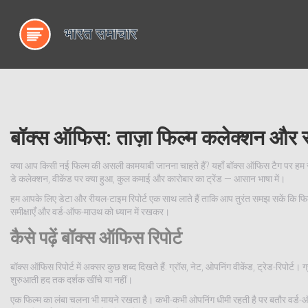
बॉक्स ऑफिस: ताज़ा फिल्म कलेक्शन और 
क्या आप किसी नई फिल्म की असली कामयाबी जानना चाहते हैं? यहाँ बॉक्स ऑफिस टैग पर हम सीध
डे कलेक्शन, वीकेंड पर क्या हुआ, कुल कमाई और कारोबार का ट्रेंड — आसान भाषा में।
हम आपके लिए डेटा और रीयल-टाइम रिपोर्ट एक साथ लाते हैं ताकि आप तुरंत समझ सकें कि फिल्म 
समीक्षाएँ और वर्ड-ऑफ-माउथ को ध्यान में रखकर।
कैसे पढ़ें बॉक्स ऑफिस रिपोर्ट
बॉक्स ऑफिस रिपोर्ट में अक्सर कुछ शब्द दिखते हैं: ग्रॉस, नेट, ओपनिंग वीकेंड, ट्रेड-रिपोर
शुरुआती हद तक दर्शक खींचे या नहीं।
एक फिल्म का लंबा चलना भी मायने रखता है। कभी-कभी ओपनिंग धीमी रहती है पर बतौर वर्ड-ऑफ-माउ