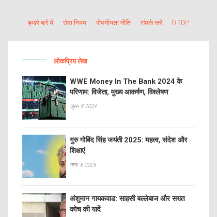
हमारे बारे में
सेवा नियम
गोपनीयता नीति
संपर्क करें
DPDP
लोकप्रिय लेख
WWE Money In The Bank 2024 के
परिणाम: विजेता, मुख्य आकर्षण, विश्लेषण
जुल॰ 8 2024
गुरु गोबिंद सिंह जयंती 2025: महत्व, संदेश और
शिक्षाएं
जन॰ 6 2025
अंशुमान गायकवाड: साहसी बल्लेबाज और सख्त
कोच की यादें