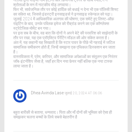
श्रोताओं के मन में नाटकीय मोड़ लगवाया।
फिर भी, सार्वजनिक तौर पर कोई हार्दिक को बधाई न देना भी एक पॉलिसी शिफ्ट
का संकेत था, जिससे इंडस्ट्री इनसाइडर्स ने इनसाइड स्केन्डल को पढ़ा।
जुलाई 2024 में आधिकारिक अलगाव की घोषणा, एक समेटे हुए लिफ्ट‑ऑफ़
राइटिंग के बाद, उनके पब्लिक इमेज को रीब्रांड करने का एक कॉम्प्लेक्स
स्ट्रेटेजिक मोमेंट बन गया।
पर इस सब के बीच, वह बात कि दोनों ने अपने बेटे की परवरिश को साझेदारी के
तौर पर रखा, यह एक प्रॉएक्टिव पैरेंटिंग मॉडल की ओर संकेत करता है।
अंत में, यह कहानी यह सिखाती है कि स्टार पावर के पीछे भी गहराई में जटिल
सामाजिक समीकरण होते हैं, जिन्हें समझना एक एथिकल डिस्कशन बन जाता
है।
वास्तविकता में, प्रेम, करियर, और सामाजिक अपेक्षाओं का संतुलन एक निरंतर
जॉब‑इंटर्नशिप जैसा है, जहाँ हर दिन नया फ़ेयर नहीं बल्कि एक नया टास्क
लाया जाता है।
Dhea Avinda Lase
जुलाई 20, 2024 AT 06:06
बहुत बारीकी से बताया, धन्यवाद। पिता और माँ दोनों की भूमिका को ऐसा ही
समझकर चलना बच्चों के लिये सबसे बेहतरीन है