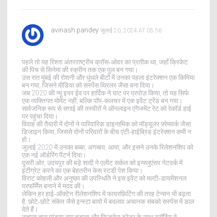
avinash pandey
जुलाई 20, 2024 AT 05:56
पहले तो यह रिश्ता अंतरराष्ट्रीय क्रॉस‑ओवर का प्रतीक था, जहाँ क्रिकेट
की पिच से सिनेमा की स्क्रीन तक एक पुल बन गया।
उस रात मुंबई की रोशनी और धुंधले बीटों में उनका पहला इंटरेक्शन एक किमिया
बन गया, जिसने मीडिया को सस्पेंस थ्रिलर जैसा बना दिया।
जब 2020 की न्यू इयर ईव पर हार्दिक ने याट पर प्रपोज़ किया, तो यह सिर्फ
एक व्यक्तिगत मोमेंट नहीं, बल्कि पॉप‑कलचर में एक इवेंट ट्रेंड बन गया।
सार्वजनिक रूप से सगाई की तस्वीरों ने ऑनलाइन एंगेजमेंट रेट को रेकॉर्ड हाई
पर पहुंचा दिया।
विवाह की तैयारी में दोनों ने पारिवारिक डाइनामिक को मॉड्यूलर फ़्रेमवर्क जैसा
डिजाइन किया, जिससे दोनों परिवारों के बीच एंटी‑हाईब्रिड इंटरेक्शन कमी न
हो।
जुलाई 2020 में उनका बब्बा, अगस्त्य, आया, और इसने उनके रिलेशनशिप को
एक नई ऑर्डरिंग पैटर्न दिया।
दूसरी ओर, उदयपुर की बडे़ शादी ने एलीट सर्कल को इन्फ्लुएंसर नेटवर्क में
इंटीग्रेट करने का एक बेहतरीन केस स्टडी पेश किया।
विराट कोहली और अनुष्का की उपस्थिति ने इस इवेंट को मल्टी‑डायमेंशनल
परफॉर्मेंस बनाने में मदद की।
लेकिन हर हाई‑ऑक्टेन रीलेशनशिप में फायरफ़िटिंग की तरह टेन्सन भी बढ़ता
है; छोटे‑छोटे संकेत जैसे इन्स्टा बायो में बदलाव अचानक सबको सस्पेंस में डाल
देते हैं।
नतासा द्वारा पांड्या नाम हटाना और फ़िजनेस ट्रेनर के साथ स्पॉटिंग ने