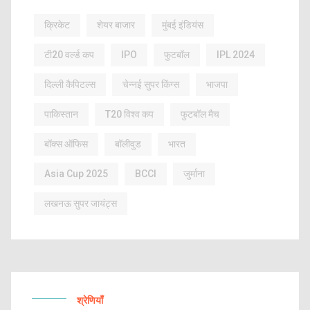
क्रिकेट
शेयर बाजार
मुंबई इंडियंस
टी20 वर्ल्ड कप
IPO
फुटबॉल
IPL 2024
दिल्ली कैपिटल्स
चेन्नई सुपर किंग्स
भाजपा
पाकिस्तान
T20 विश्व कप
फुटबॉल मैच
बॉक्स ऑफिस
बॉलीवुड
भारत
Asia Cup 2025
BCCI
जुर्माना
लखनऊ सुपर जायंट्स
श्रेणियाँ