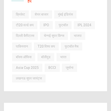
टैग
क्रिकेट
शेयर बाजार
मुंबई इंडियंस
टी20 वर्ल्ड कप
IPO
फुटबॉल
IPL 2024
दिल्ली कैपिटल्स
चेन्नई सुपर किंग्स
भाजपा
पाकिस्तान
T20 विश्व कप
फुटबॉल मैच
बॉक्स ऑफिस
बॉलीवुड
भारत
Asia Cup 2025
BCCI
जुर्माना
लखनऊ सुपर जायंट्स