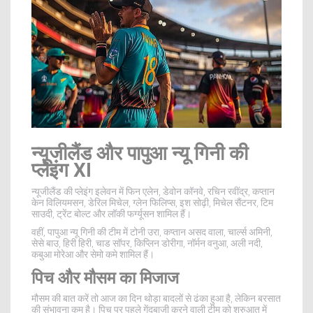
न्यूजीलैंड और पापुआ न्यू गिनी की
प्लेइंग XI
न्यूजीलैंड की प्लेइंग इलेवन में फिन एलेन, डेवोन कॉनवे, रचिन रवींद्र, कप्तान
केन विलियमसन, डेरिल मिचेल, ग्लेन फिलिप्स, इश सोढ़ी, मिचेल सैंटनर, टिम
साउदी, ट्रेंट बोल्ट और लॉकी फर्ग्यूसन शामिल हैं।
वहीं, पापुआ न्यू गिनी की टीम में टोनी उरा, कप्तान असद वाला, चार्ल्स अमिनी,
सेसे बाउ, हिरी हिरी, चाड सॉपर, किप्लिन डोरीगा, नॉर्मन वनुआ, अली नदी,
कबुआ मोरेआ और सेमो कमे शामिल हैं।
पिच और मौसम का मिजाज
मौसम की बात करें तो आज का दिन थोड़ा बादलों से ढंका हुआ है, लेकिन बरसात
की संभावना कम है। पिच पर पहले गेंदबाजी करने वाली टीम को शुरुआत में