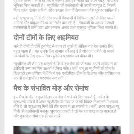
प्रयास करेंगे। साथ ही मिचेल सैंटनर और इश सोढ़ी की स्पिन जोड़ी भी अहम
भूमिका निभा सकती है। न्यूजीलैंड की बल्लेबाज़ी भी काफी मजबूत है, जिसमें
फिन एलेन, डेवोन कॉनवे, और कप्तान केन विलियमसन जैसे धुरंधर शामिल हैं।
वहीं, पापुआ न्यू गिनी की टीम अपनी गेंदबाजी में विविधता लाने के लिए चार्ल्स
अमिनी और कबुआ मोरेआ पर निर्भर कर रही है। गेंदबाजी के अलावा उनकी
बल्लेबाजी में टोनी उरा और कप्तान असद वाला प्रमुख भूमिका निभा सकते हैं।
दोनों टीमों के लिए अहमियत
भले ही दोनों ही टीमें टूर्नामेंट से बाहर हो चुकी हैं, लेकिन यह मैच उनके लिए
बहुत अहम है। यह उनके लिए सम्मान की लड़ाई है और एक तरीके से अपने
समर्थकों के लिए एक अंतिम खुलेलेड प्रदर्शन का मौका भी।
न्यूजीलैंड की टीम यह चाहती है कि वे इस मैच को जीतकर अपने अभियान का
आखिरी पन्ना स्वर्णिम अक्षरों में लिख सके। वहीं, पापुआ न्यू गिनी की टीम के
खिलाड़ी इस कोशिश में हैं कि वे एक प्रतिष्ठित टीम के खिलाफ जीत हासिल कर
अपनी क्षमताओं का प्रदर्शन कर सकें।
मैच के संभावित मोड़ और रोमांच
इस मैच के दौरान कुछ दिलचस्प मोड़ देखने को मिल सकते हैं। खेल के
शुरुआती ओवरों में अगर न्यूजीलैंड के गेंदबाज जल्दी विकेट निकालने में सफल
होते हैं, तो पापुआ न्यू गिनी की टीम दबाव में आ सकती है। वहीं, अगर पापुआ न्यू
गिनी की बल्लेबाजी मजबूत शुरुआत करती है तो मैच का रूख बदल सकता है
और मुकाबला रोमांचक हो सकता है।