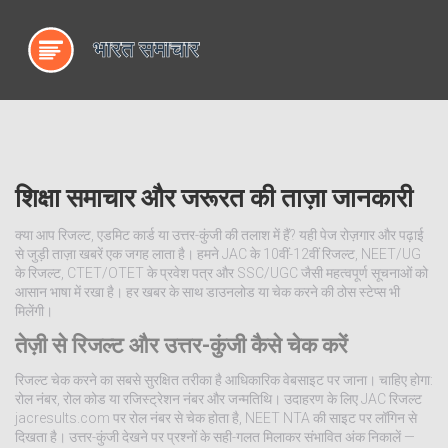
शिक्षा समाचार और जरूरत की ताज़ा जानकारी
क्या आप रिजल्ट, एडमिट कार्ड या उत्तर-कुंजी की तलाश में हैं? यही पेज रोज़गार और पढ़ाई
से जुड़ी ताज़ा खबरें एक जगह लाता है। हमने JAC के 10वीं-12वीं रिजल्ट, NEET/UG
के रिजल्ट, CTET/OTET के प्रवेश पत्र और SSC/UGC जैसी महत्वपूर्ण सूचनाओं को
आसान भाषा में रखा है। हर खबर के साथ डाउनलोड या चेक करने की ठोस स्टेप्स भी
मिलेंगी।
तेज़ी से रिजल्ट और उत्तर-कुंजी कैसे चेक करें
रिजल्ट चेक करने का सबसे सुरक्षित तरीका है आधिकारिक वेबसाइट पर जाना। चाहिए होगा:
रोल नंबर, रोल कोड या रजिस्ट्रेशन नंबर और जन्मतिथि। उदाहरण के लिए JAC रिजल्ट
jacresults.com पर रोल नंबर से चेक होता है, NEET NTA की साइट पर लॉगिन से
दिखता है। उत्तर-कुंजी देखने पर प्रश्नों के सही-गलत मिलाकर संभावित अंक निकालें —