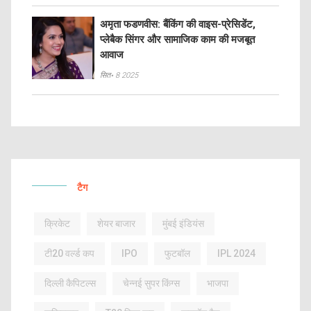
अमृता फडणवीस: बैंकिंग की वाइस-प्रेसिडेंट,
प्लेबैक सिंगर और सामाजिक काम की मजबूत
आवाज
सित॰ 8 2025
टैग
क्रिकेट
शेयर बाजार
मुंबई इंडियंस
टी20 वर्ल्ड कप
IPO
फुटबॉल
IPL 2024
दिल्ली कैपिटल्स
चेन्नई सुपर किंग्स
भाजपा