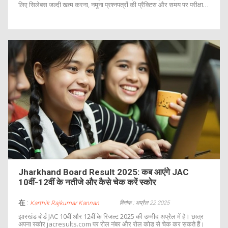
लिए सिलेबस जल्दी खत्म करना, नमूना प्रश्नपत्रों की प्रैक्टिस और समय पर परीक्षा
हॉल पहुंचना जरूरी है।
Jharkhand Board Result 2025: कब आएंगे JAC
10वीं-12वीं के नतीजे और कैसे चेक करें स्कोर
在 :
दिनांक : अप्रैल 22 2025
Karthik Rajkumar Kannan
झारखंड बोर्ड JAC 10वीं और 12वीं के रिजल्ट 2025 की उम्मीद अप्रैल में है। छात्र
अपना स्कोर jacresults.com पर रोल नंबर और रोल कोड से चेक कर सकते हैं।