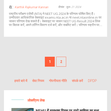
在 :
दिनांक : जुल॰ 21 2024
Karthik Rajkumar Kannan
राष्ट्रीय परीक्षण एजेंसी (NTA) ने NEET UG 2024 के परिणाम घोषित किए हैं।
उम्मीदवार आधिकारिक वेबसाइट exams.nta.ac.in या neet.ntaonline.in पर
जाकर परिणाम देख सकते हैं। वेबसाइट पर जाकर NEET UG Result 2024 लिंक
पर क्लिक करें, अपने लॉगिन विवरण दर्ज करें, और सबमिट करें। परिणाम स्क्रीन पर
प्रदर्शित होगा, और उम्मीदवार भविष्य के संदर्भ के लिए इसका प्रिंटआउट ले सकते हैं।
1
2
हमारे बारे में
सेवा नियम
गोपनीयता नीति
संपर्क करें
DPDP
लोकप्रिय लेख
NEHU में मातृभाषा दिवस पर गारो साहित्य का हुआ