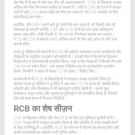
शेष मैच में से कम से कम एक जीत की आवश्यकता है। CSK के खिलाफ उनका
अंतिम लीग मैच निर्णायक साबित हो सकता है। यदि वे CSK को हराने में सफल
रहते हैं और LSG अपना कोई एक मैच हार जाता है, तो RCB प्लेऑफ के लिए
क्वालीफाई कर लेगा।
हालाँकि, यदि SRH अपने बचे हुए दोनों मैच हार जाता है, तो स्थिति और भी
रोमांचक हो जाएगी क्योंकि CSK और RCB दोनों के पास अंक तालिका में
समान अंक होंगे। ऐसी स्थिति में, नेट रन रेट निर्णायक कारक बन जाएगा।
RCB को CSK से बेहतर NRR हासिल करने के लिए बड़े अंतर से जीत दर्ज
करनी होगी।
फाफ डु प्लेसिस की कप्तानी में RCB की हालिया सफलता उनके बल्लेबाजों और
गेंदबाजों के संतुलित प्रदर्शन को दर्शाती है। उनकी टीम ने दिल्ली के खिलाफ
पिछले मैच में प्रभावशाली प्रदर्शन किया, जहां उनके गेंदबाजों ने विपक्षी टीम को
140 रन पर समेट दिया। यश दयाल ने विशेष रूप से उल्लेखनीय प्रदर्शन
किया, जिन्होंने 4 ओवर में केवल 12 रन देकर 2 विकेट लिए।
बल्लेबाजी में भी RCB के खिलाड़ियों ने लगातार अच्छा प्रदर्शन किया है।
कप्तान फाफ डु प्लेसिस ने टूर्नामेंट में अब तक 576 रन बनाए हैं, जबकि विराट
कोहली और ग्लेन मैक्सवेल ने भी महत्वपूर्ण पारियां खेली हैं। उनके युवा
बल्लेबाज अनुज रावत और सुयश प्रभुदेसाई ने भी प्रभावित किया है, जिससे
टीम को मध्य क्रम में स्थिरता मिली है।
RCB का शेष सीज़न
CSK के खिलाफ अंतिम लीग मैच RCB के लिए एक मुश्किल चुनौती होगी।
CSK ने हाल ही में मजबूत प्रदर्शन किया है और प्लेऑफ में जगह पक्की करने
के लिए प्रतिबद्ध है। हालाँकि, RCB के पास घर में खेलने का फायदा होगा और
उनके प्रशंसकों का समर्थन उन्हें प्रेरित करेगा।