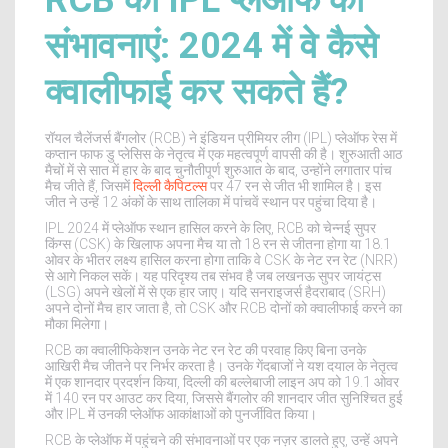
RCB की IPL प्लेऑफ की
संभावनाएं: 2024 में वे कैसे
क्वालीफाई कर सकते हैं?
रॉयल चैलेंजर्स बैंगलोर (RCB) ने इंडियन प्रीमियर लीग (IPL) प्लेऑफ रेस में
कप्तान फाफ डु प्लेसिस के नेतृत्व में एक महत्वपूर्ण वापसी की है। शुरुआती आठ
मैचों में से सात में हार के बाद चुनौतीपूर्ण शुरुआत के बाद, उन्होंने लगातार पांच
मैच जीते हैं, जिसमें
दिल्ली कैपिटल्स
पर 47 रन से जीत भी शामिल है। इस
जीत ने उन्हें 12 अंकों के साथ तालिका में पांचवें स्थान पर पहुंचा दिया है।
IPL 2024 में प्लेऑफ स्थान हासिल करने के लिए, RCB को चेन्नई सुपर
किंग्स (CSK) के खिलाफ अपना मैच या तो 18 रन से जीतना होगा या 18.1
ओवर के भीतर लक्ष्य हासिल करना होगा ताकि वे CSK के नेट रन रेट (NRR)
से आगे निकल सकें। यह परिदृश्य तब संभव है जब लखनऊ सुपर जायंट्स
(LSG) अपने खेलों में से एक हार जाए। यदि सनराइजर्स हैदराबाद (SRH)
अपने दोनों मैच हार जाता है, तो CSK और RCB दोनों को क्वालीफाई करने का
मौका मिलेगा।
RCB का क्वालीफिकेशन उनके नेट रन रेट की परवाह किए बिना उनके
आखिरी मैच जीतने पर निर्भर करता है। उनके गेंदबाजों ने यश दयाल के नेतृत्व
में एक शानदार प्रदर्शन किया, दिल्ली की बल्लेबाजी लाइन अप को 19.1 ओवर
में 140 रन पर आउट कर दिया, जिससे बैंगलोर की शानदार जीत सुनिश्चित हुई
और IPL में उनकी प्लेऑफ आकांक्षाओं को पुनर्जीवित किया।
RCB के प्लेऑफ में पहुंचने की संभावनाओं पर एक नज़र डालते हुए, उन्हें अपने