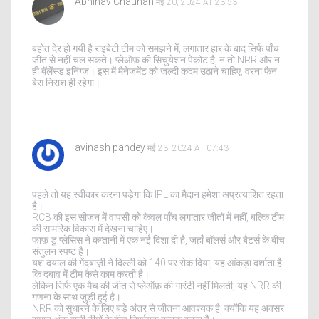
Abhinav Chauhan
मई 20, 2024 AT 23:53
बहोत देर हो गयी है राइबेटी टीम को समझने में, लगातार हार के बाद सिर्फ पाँच
जीत से नहीं चल सकते। प्लेऑफ़ की सिचुयेशन पेकोट है, न तो NRR और न
ही बॅलेंस्ड इनिंग्ज़। इस में मैनेजमेंट को जल्दी कदम उठाने चाहिए, वरना फैन
बेस निराश ही रहेगा।
avinash pandey
मई 23, 2024 AT 07:43
पहले तो यह स्वीकार करना पड़ेगा कि IPL का मैदान हमेशा अप्रत्याशित रहता
है।
RCB की इस सीज़न में वापसी को केवल पाँच लगातार जीतों में नहीं, बल्कि टीम
की सामरिक विकास में देखना चाहिए।
फाफ़ डु प्लेसिस ने कप्तानी में एक नई दिशा दी है, जहाँ बॉलर्स और बैटर्स के बीच
संतुलन स्पष्ट है।
यश दयाल की गेंदबाज़ी ने दिल्ली को 140 पर रोक दिया, यह आंकड़ा दर्शाता है
कि दबाव में टीम कैसे काम करती है।
लेकिन सिर्फ एक मैच की जीत से प्लेऑफ़ की गारंटी नहीं मिलती; यह NRR की
गणना के साथ जुड़ी हुई है।
NRR को सुधारने के लिए बड़े अंतर से जीतना आवश्यक है, क्योंकि यह अक्सर