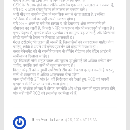
समान अंक वाली टीमों के बीच निर्णायक कारक बनता है।
CSK के खिलाफ होने वाला अंतिम लीग मैच एक 'मास्टरक्लास' बन सकता है,
यदि RCB अपने घरेलू मैदान की ताकत का प्रयोग करे।
भारी भीड़ का समर्थन टीम को मानसिक रूप से ऊंचा उठाता है, इसलिए
स्टेडियम में ऊर्जा का सही उपयोग करना होगा।
यदि SRH अपने दो बचे मैच हारता है, तो टेबल पर अंक समान होने की
संभावना बढ़ जाती है, जिससे NRR का प्रभाव और भी महत्वपूर्ण हो जाता है।
इस परिदृश्य में, प्रत्येक बॉल, प्रत्येक रन का मूल्य बढ़ जाता है, और किसी भी
छोटी गलती से टेबल पर गिरावट आ सकती है।
मेंटल ट्रीटमेंट भी उतना ही जरूरी है; खिलाड़ियों को सकारात्मक माहौल देना
चाहिए, ताकि वे अपने सर्वश्रेष्ठ प्रदर्शन को दोहराने में सक्षम हों।
क्लब मैनेजमेंट को भी रणनीतिक रूप से बॉलिंग रोटेशन और बॅटिंग ऑर्डर में
लचीलापन दिखाना चाहिए।
युवा खिलाड़ी जैसे अनुज रावत और सुयश प्रभुदेसाई को अधिक भरोसा देना
चाहिए, क्योंकि उन्हें अभी भी बहुत संभावनाएं हैं।
विराट कोहली की अनुभवी उपस्थिति टीम को स्थिरता प्रदान करती है, परन्तु
उन्हें भी आक्रमण में अधिक आक्रामक होना पड़ेगा।
अन्य टीमों जैसे GT और MI की निरंतरता को देखते हुए, RCB को अपनी
प्रदर्शन की निरंतरता बनाये रखना होगा।
अंत में, प्लेऑफ़ की राह में धीरज, रणनीति और थोड़ा भाग्य ही मुख्य कारक होंगे,
और यही चीज़ें RCB को इस मोड़ पर मिला रहे हैं,
Dhea Avinda Lase
मई 25, 2024 AT 15:33