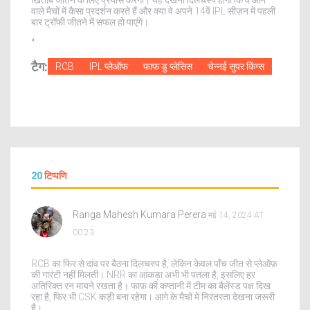
खिताब जीतने के लिए प्रयास करेगी। यह देखना दिलचस्प होगा कि वे आने
वाले मैचों में कैसा प्रदर्शन करते हैं और क्या वे अपने 14वें IPL सीज़न में पहली
बार ट्रॉफी जीतने में सफल हो पाएंगे।
"
टैग:
RCB
IPL प्लेऑफ
फाफ डु प्लेसिस
चेन्नई सुपर किंग्स
20
टिप्पणि
Ranga Mahesh Kumara Perera
मई 14, 2024 AT
00:23
RCB का फिर से दांव पर बैठना दिलचस्प है, लेकिन केवल पाँच जीत से प्लेऑफ़
की गारंटी नहीं मिलती। NRR का आंकड़ा अभी भी पतला है, इसलिए हर
अतिरिक्त रन मायने रखता है। फाफ़ की कप्तानी में टीम का बैलेंस्ड पक्ष दिख
रहा है, फिर भी CSK कड़ी बना रहेगा। आगे के मैचों में निरंतरता देखना जरूरी
है।