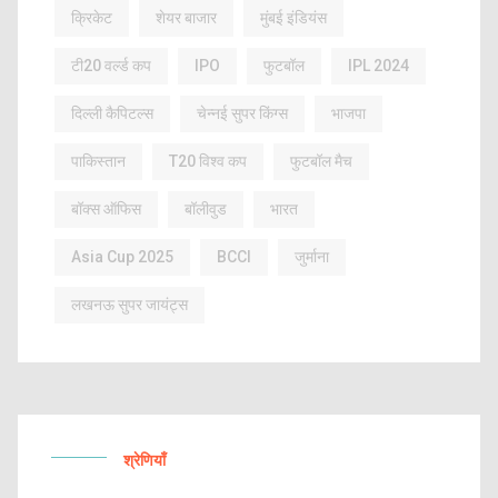
क्रिकेट
शेयर बाजार
मुंबई इंडियंस
टी20 वर्ल्ड कप
IPO
फुटबॉल
IPL 2024
दिल्ली कैपिटल्स
चेन्नई सुपर किंग्स
भाजपा
पाकिस्तान
T20 विश्व कप
फुटबॉल मैच
बॉक्स ऑफिस
बॉलीवुड
भारत
Asia Cup 2025
BCCI
जुर्माना
लखनऊ सुपर जायंट्स
श्रेणियाँ