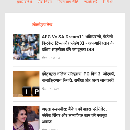
हमारे बारे में
सेवा नियम
गोपनीयता नीति
संपर्क करें
DPDP
लोकप्रिय लेख
AFG Vs SA Dream11 भविष्यवाणी, फैंटेसी
क्रिकेट टिप्स और प्लेइंग XI - अफगानिस्तान के
दक्षिण अफ्रीका दौरे का दूसरा ODI
सित॰ 21 2024
इंवेंट्यूरस नॉलेज सॉल्यूशंस IPO दिन 3: जीएमपी,
सब्सक्रिप्शन स्थिति, समीक्षा और अन्य जानकारी
दिस॰ 16 2024
अमृता फडणवीस: बैंकिंग की वाइस-प्रेसिडेंट,
प्लेबैक सिंगर और सामाजिक काम की मजबूत
आवाज