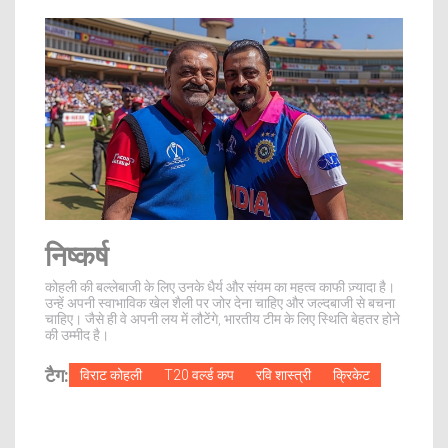
निष्कर्ष
कोहली की बल्लेबाजी के लिए उनके धैर्य और संयम का महत्व काफी ज़्यादा है।
उन्हें अपनी स्वाभाविक खेल शैली पर जोर देना चाहिए और जल्दबाजी से बचना
चाहिए। जैसे ही वे अपनी लय में लौटेंगे, भारतीय टीम के लिए स्थिति बेहतर होने
की उम्मीद है।
टैग:
विराट कोहली
T20 वर्ल्ड कप
रवि शास्त्री
क्रिकेट