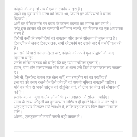
कोहली की कहानी सच में एक नाटकीय यात्रा है।
पहले वह युवा वर्ग में आशा की किरण था, जिसने हर परिस्थिती में चमक
दिखायी।
अभी वह वैश्विक मंच पर दबाव के कारण ठहराव का सामना कर रहा है।
परंतु इस ठहराव को हम कमजोरी नहीं मान सकते, यह विकास का एक आवश्यक
चरण है।
विरोधी बलों की रणनीतियों को समझना और उनसे सीखना ही मुख्य बात है।
टिकटॉक से लेकर ट्विटर तक, सभी प्लेटफॉर्म पर उसके बारे में चर्चाएँ चल रही
हैं।
इन सभी विचारों को एकत्रित कर, कोहली को अपने मूल सिद्धांतों की याद
दिलाना चाहिए।
उनके कोचिंग स्टाफ को चाहिए कि वह उसे मानसिक दृढ़ता दें।
ध्यान, योग और सकारात्मक सोच का अभ्यास उसे फिर से जागरूक कर सकता
है।
वैसे भी, क्रिकेट केवल एक खेल नहीं, यह राष्ट्रीय गर्व का प्रतीक है।
इस गर्व को बनाए रखने के लिये कोहली को अपनी भूमिका समझनी चाहिए।
यदि वह फिर से अपने शॉट्स को संतुलित करे, तो टीम की जीत की संभावनाएँ
बढ़ेंगी।
इसके अलावा, युवा बल्लेबाज़ों को भी इस उदाहरण से सीखना चाहिए।
समय के साथ, कोहली का पुनरुत्थान निश्चित ही हमारे दिलों में अमिट रहेगा।
आइए हम सब मिलकर उसे समर्थन दें, ताकि वह एक बार फिर मैदान में चमक
सके।
अंततः, एकजुटता ही हमारी सबसे बड़ी ताकत है।