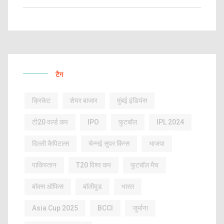
टैग
क्रिकेट
शेयर बाजार
मुंबई इंडियंस
टी20 वर्ल्ड कप
IPO
फुटबॉल
IPL 2024
दिल्ली कैपिटल्स
चेन्नई सुपर किंग्स
भाजपा
पाकिस्तान
T20 विश्व कप
फुटबॉल मैच
बॉक्स ऑफिस
बॉलीवुड
भारत
Asia Cup 2025
BCCI
जुर्माना