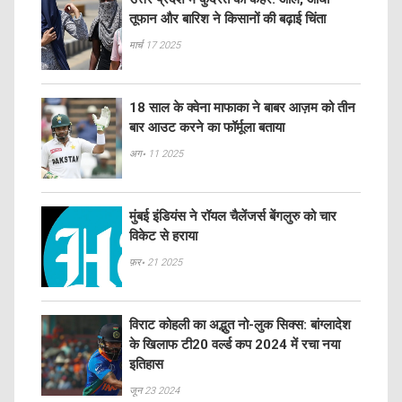
तूफान और बारिश ने किसानों की बढ़ाई चिंता
मार्च 17 2025
18 साल के क्वेना माफाका ने बाबर आज़म को तीन
बार आउट करने का फॉर्मूला बताया
अग॰ 11 2025
मुंबई इंडियंस ने रॉयल चैलेंजर्स बेंगलुरु को चार
विकेट से हराया
फ़र॰ 21 2025
विराट कोहली का अद्भुत नो-लुक सिक्स: बांग्लादेश
के खिलाफ टी20 वर्ल्ड कप 2024 में रचा नया
इतिहास
जून 23 2024