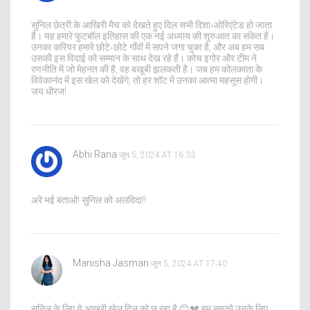
सुनिल छेत्री के आखिरी मैच को देखते हुए दिल सभी दिशा‑ओरिएंटेड हो जाता
है। यह हमारे फुटबॉल इतिहास की एक नई अध्याय की शुरुआत का संकेत है।
उनका करियर हमारे छोटे‑छोटे गाँवों में सपने जगा चुका है, और अब हम सब
उसकी इस विदाई को सम्मान के साथ देख रहे हैं। कोच इगोर और टीम ने
रणनीति में जो मेहनत की है, वह बखूबी झलकती है। जब हम कोलकाता के
विवेकानंद में इस खेल को देखेंगे, तो हर शॉट में उनका आत्मा महसूस होगी।
जय धीरज!
Abhi Rana
जून 5, 2024 AT 16:33
अरे भई बताओ! सुनिल को अलविदा!!
Manisha Jasman
जून 5, 2024 AT 17:40
सुनिल के लिए ये आखरी खेल दिल को छू रहा है 😊💔 हम सबको उनके लिए