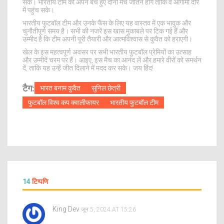
सकें। भारतीय टीम को अपने बचे हुए दोनों मैच जीतने होंगे ताकि वे आगामी दौर
में पहुंच सके।
भारतीय फुटबॉल टीम और उनके फैंस के लिए यह वास्तव में एक भावुक और
चुनौतीपूर्ण समय है। सभी की नजरें इस खास मुकाबले पर टिक गई हैं और
उम्मीद है कि टीम अपनी पूरी तैयारी और आत्मविश्वास से कुवैत को हराएगी।
खेल के इस महत्वपूर्ण अवसर पर सभी भारतीय फुटबॉल प्रेमियों का उत्साह
और उम्मीदें चरम पर हैं। आइए, इस मैच का आनंद लें और हमारे वीरों को समर्थन
दें, ताकि यह उन्हें जीत दिलाने में मदद कर सके। जय हिंद!
टैग:
भारत बनाम कुवैत
सुनिल छेत्री
फुटबॉल विश्व कप क्वालीफायर
भारतीय फुटबॉल टीम
14
टिप्पणि
King Dev
जून 5, 2024 AT 15:26