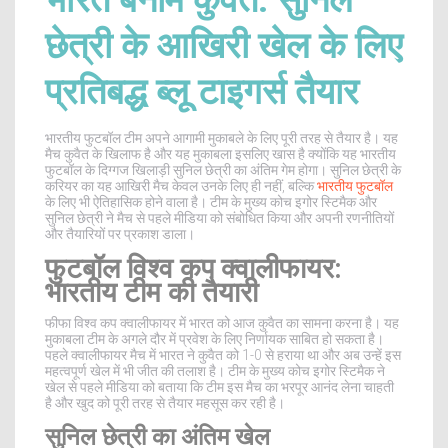
भारत बनाम कुवैत: सुनिल
छेत्री के आखिरी खेल के लिए
प्रतिबद्ध ब्लू टाइगर्स तैयार
भारतीय फुटबॉल टीम अपने आगामी मुकाबले के लिए पूरी तरह से तैयार है। यह
मैच कुवैत के खिलाफ है और यह मुकाबला इसलिए खास है क्योंकि यह भारतीय
फुटबॉल के दिग्गज खिलाड़ी सुनिल छेत्री का अंतिम गेम होगा। सुनिल छेत्री के
करियर का यह आखिरी मैच केवल उनके लिए ही नहीं, बल्कि
भारतीय फुटबॉल
के लिए भी ऐतिहासिक होने वाला है। टीम के मुख्य कोच इगोर स्टिमैक और
सुनिल छेत्री ने मैच से पहले मीडिया को संबोधित किया और अपनी रणनीतियों
और तैयारियों पर प्रकाश डाला।
फुटबॉल विश्व कप क्वालीफायर:
भारतीय टीम की तैयारी
फीफा विश्व कप क्वालीफायर में भारत को आज कुवैत का सामना करना है। यह
मुकाबला टीम के अगले दौर में प्रवेश के लिए निर्णायक साबित हो सकता है।
पहले क्वालीफायर मैच में भारत ने कुवैत को 1-0 से हराया था और अब उन्हें इस
महत्वपूर्ण खेल में भी जीत की तलाश है। टीम के मुख्य कोच इगोर स्टिमैक ने
खेल से पहले मीडिया को बताया कि टीम इस मैच का भरपूर आनंद लेना चाहती
है और खुद को पूरी तरह से तैयार महसूस कर रही है।
सुनिल छेत्री का अंतिम खेल