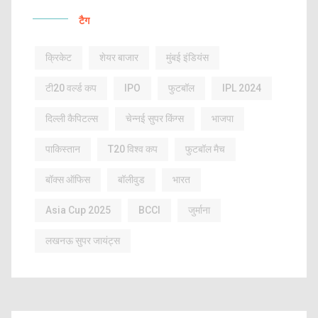
टैग
क्रिकेट
शेयर बाजार
मुंबई इंडियंस
टी20 वर्ल्ड कप
IPO
फुटबॉल
IPL 2024
दिल्ली कैपिटल्स
चेन्नई सुपर किंग्स
भाजपा
पाकिस्तान
T20 विश्व कप
फुटबॉल मैच
बॉक्स ऑफिस
बॉलीवुड
भारत
Asia Cup 2025
BCCI
जुर्माना
लखनऊ सुपर जायंट्स