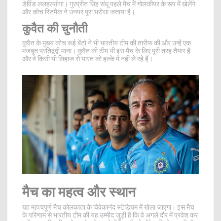
डेविड ललहल्सांगा। गुरप्रीत सिंह संधू पहले मैच में गोलकीपर के रूप में खेलेंगे
और कोच स्टिमैक ने उनपर पूरा भरोसा जताया है।
कुवैत की चुनौती
कुवैत के मुख्य कोच रूई बेंटो ने भी भारतीय टीम की तारीफ की और उन्हें एक
मजबूत प्रतिद्वंद्वी माना। कुवैत की टीम भी इस मैच के लिए पूरी तरह तैयार है
और वे किसी भी लिहाज से भारत को हल्के में नहीं ले रहे हैं।
मैच का महत्व और स्थान
यह महत्वपूर्ण मैच कोलकाता के विवेकानंद स्टेडियम में खेला जाएगा। इस मैच
के परिणाम से भारतीय टीम की यह उम्मीद जुड़ी है कि वे अगले दौर में प्रवेश कर