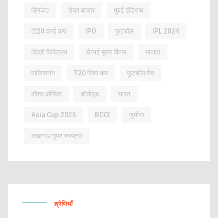
क्रिकेट
शेयर बाजार
मुंबई इंडियंस
टी20 वर्ल्ड कप
IPO
फुटबॉल
IPL 2024
दिल्ली कैपिटल्स
चेन्नई सुपर किंग्स
भाजपा
पाकिस्तान
T20 विश्व कप
फुटबॉल मैच
बॉक्स ऑफिस
बॉलीवुड
भारत
Asia Cup 2025
BCCI
जुर्माना
लखनऊ सुपर जायंट्स
श्रेणियाँ