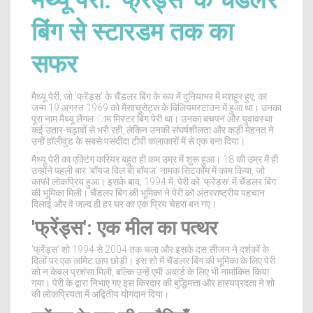
मैथ्यू पेरी: 'फ्रेंड्स' के चैंडलर
बिंग से स्टारडम तक का
सफर
मैथ्यू पेरी, जो 'फ्रेंड्स' के चैंडलर बिंग के रूप में दुनियाभर में मशहूर हुए, का
जन्म 19 अगस्त 1969 को मैसाचुसेट्स के विलियमस्टाउन में हुआ था। उनका
पूरा नाम मैथ्यू लैंगल ाम मिस्टर बिंग पेरी था। उनका बचपन और युवावस्था
कई उतार-चढ़ावों से भरी रही, लेकिन उनकी संघर्षशीलता और कड़ी मेहनत ने
उन्हें हॉलीवुड के सबसे पसंदीदा टीवी कलाकारों में से एक बना दिया।
मैथ्यू पेरी का एक्टिंग करियर बहुत ही कम उम्र में शुरू हुआ। 18 की उम्र में ही
उन्होंने पहली बार 'बॉयज विल बी बॉयज' नामक सिटकॉम में काम किया, जो
काफी लोकप्रिय हुआ। इसके बाद, 1994 में, पेरी को 'फ्रेंड्स' में चैंडलर बिंग
की भूमिका मिली। चैंडलर बिंग की भूमिका ने पेरी को अंतरराष्ट्रीय पहचान
दिलाई और वे जल्द ही हर घर का एक प्रिय चेहरा बन गए।
'फ्रेंड्स': एक मील का पत्थर
'फ्रेंड्स' शो 1994 से 2004 तक चला और इसके दस सीजन ने दर्शकों के
दिलों पर एक अमिट छाप छोड़ी। इस शो में चैंडलर बिंग की भूमिका के लिए पेरी
को न केवल प्रशंसा मिली, बल्कि उन्हें एमी अवार्ड के लिए भी नामांकित किया
गया। पेरी के द्वारा निभाए गए इस किरदार की बुद्धिमत्ता और हास्यप्रदता ने शो
की लोकप्रियता में अद्वितीय योगदान दिया।