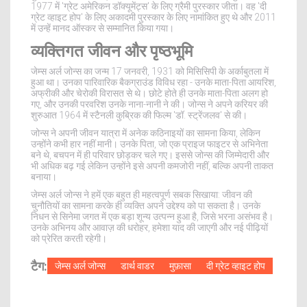
1977 में 'ग्रेट अमेरिकन डॉक्यूमेंट्स' के लिए ग्रैमी पुरस्कार जीता। वह 'दी
ग्रेट व्हाइट होप' के लिए अकादमी पुरस्कार के लिए नामांकित हुए थे और 2011
में उन्हें मानद ऑस्कर से सम्मानित किया गया।
व्यक्तिगत जीवन और पृष्ठभूमि
जेम्स अर्ल जोन्स का जन्म 17 जनवरी, 1931 को मिसिसिपी के अर्काबुतला में
हुआ था। उनका पारिवारिक बैकग्राउंड विविध रहा - उनके माता-पिता आयरिश,
अफ्रीकी और चेरोकी विरासत से थे। छोटे होते ही उनके माता-पिता अलग हो
गए, और उनकी परवरिश उनके नाना-नानी ने की। जोन्स ने अपने करियर की
शुरुआत 1964 में स्टैनली कुब्रिक की फिल्म 'डॉ. स्ट्रेंजलव' से की।
जोन्स ने अपनी जीवन यात्रा में अनेक कठिनाइयों का सामना किया, लेकिन
उन्होंने कभी हार नहीं मानी। उनके पिता, जो एक प्राइज फाइटर से अभिनेता
बने थे, बचपन में ही परिवार छोड़कर चले गए। इससे जोन्स की जिम्मेदारी और
भी अधिक बढ़ गई लेकिन उन्होंने इसे अपनी कमजोरी नहीं, बल्कि अपनी ताकत
बनाया।
जेम्स अर्ल जोन्स ने हमें एक बहुत ही महत्वपूर्ण सबक सिखाया: जीवन की
चुनौतियों का सामना करके ही व्यक्ति अपने उद्देश्य को पा सकता है। उनके
निधन से सिनेमा जगत में एक बड़ा शून्य उत्पन्न हुआ है, जिसे भरना असंभव है।
उनके अभिनय और आवाज़ की धरोहर, हमेशा याद की जाएगी और नई पीढ़ियों
को प्रेरित करती रहेगी।
टैग:
जेम्स अर्ल जोन्स
डार्थ वाडर
मुफ़ासा
दी ग्रेट व्हाइट होप