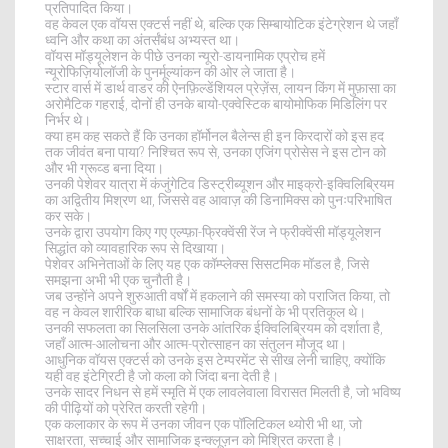
प्रतिपादित किया।
वह केवल एक वॉयस एक्टर्स नहीं थे, बल्कि एक सिम्बायोटिक इंटेग्रेशन थे जहाँ
ध्वनि और कथा का अंतर्संबंध अभ्यस्त था।
वॉयस मॉड्यूलेशन के पीछे उनका न्यूरो-डायनामिक एप्रोच हमें
न्यूरोफिज़ियोलॉजी के पुनर्मूल्यांकन की ओर ले जाता है।
स्टार वार्स में डार्थ वाडर की ऐनफ़िल्डेंशियल प्रेज़ेंस, लायन किंग में मुफ़ासा का
अरोमैटिक गहराई, दोनों ही उनके बायो-एक्वेस्टिक बायोमोफिक मिडिलिंग पर
निर्भर थे।
क्या हम कह सकते हैं कि उनका हॉर्मोनल बैलेन्स ही इन किरदारों को इस हद
तक जीवंत बना पाया? निश्चित रूप से, उनका एजिंग प्रोसेस ने इस टोन को
और भी ग्रूव्ड बना दिया।
उनकी पेशेवर यात्रा में कंजुंगेटिव डिस्ट्रीब्यूशन और माइक्रो-इक्विलिब्रियम
का अद्वितीय मिश्रण था, जिससे वह आवाज़ की डिनामिक्स को पुनःपरिभाषित
कर सके।
उनके द्वारा उपयोग किए गए एल्प्फ़ा-फ्रिक्वेंसी रेंज ने फ्रीक्वेंसी मॉड्यूलेशन
सिद्धांत को व्यावहारिक रूप से दिखाया।
पेशेवर अभिनेताओं के लिए यह एक कॉम्प्लेक्स सिसटमिक मॉडल है, जिसे
समझना अभी भी एक चुनौती है।
जब उन्होंने अपने शुरुआती वर्षों में हकलाने की समस्या को पराजित किया, तो
वह न केवल शारीरिक बाधा बल्कि सामाजिक बंधनों के भी प्रतिकूल थे।
उनकी सफलता का सिलसिला उनके आंतरिक ईक्विलिब्रियम को दर्शाता है,
जहाँ आत्म-आलोचना और आत्म-प्रोत्साहन का संतुलन मौजूद था।
आधुनिक वॉयस एक्टर्स को उनके इस टेम्परमेंट से सीख लेनी चाहिए, क्योंकि
यही वह इंटेग्रिटी है जो कला को जिंदा बना देती है।
उनके सादर निधन से हमें स्मृति में एक लावलेवाला विरासत मिलती है, जो भविष्य
की पीढ़ियों को प्रेरित करती रहेगी।
एक कलाकार के रूप में उनका जीवन एक पॉलिटिकल थ्योरी भी था, जो
साक्षरता, सच्चाई और सामाजिक इन्क्लूज़न को मिश्रित करता है।