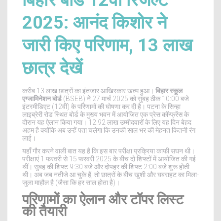
बिहार बोर्ड 12वीं रिजल्ट
2025: आनंद किशोर ने
जारी किए परिणाम, 13 लाख
छात्र देखें
करीब 13 लाख छात्रों का इंतजार आखिरकार खत्म हुआ।
बिहार स्कूल
एग्जामिनेशन बोर्ड
(BSEB) ने 27 मार्च 2025 को सुबह ठीक 10:00 बजे
इंटरमीडिएट (12वीं) के परिणामों की घोषणा कर दी है। पटना के सिन्हा
लाइब्रेरी रोड स्थित बोर्ड के मुख्य भवन में आयोजित एक प्रेस कॉन्फ्रेंस के
दौरान यह ऐलान किया गया। 12.92 लाख उम्मीदवारों के लिए यह दिन बेहद
अहम है क्योंकि अब उन्हें पता चलेगा कि उनकी साल भर की मेहनत कितनी रंग
लाई।
यहाँ गौर करने वाली बात यह है कि इस बार परीक्षा प्रक्रिया काफी सघन थी।
परीक्षाएं 1 फरवरी से 15 फरवरी 2025 के बीच दो शिफ्टों में आयोजित की गई
थीं। सुबह की शिफ्ट 9:30 बजे और दोपहर की शिफ्ट 2:00 बजे शुरू होती
थी। अब जब नतीजे आ चुके हैं, तो छात्रों के बीच खुशी और घबराहट का मिला-
जुला माहौल है (जैसा कि हर साल होता है)।
परिणामों का ऐलान और टॉपर लिस्ट
की तैयारी