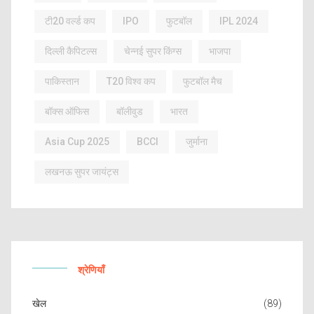
टी20 वर्ल्ड कप
IPO
फुटबॉल
IPL 2024
दिल्ली कैपिटल्स
चेन्नई सुपर किंग्स
भाजपा
पाकिस्तान
T20 विश्व कप
फुटबॉल मैच
बॉक्स ऑफिस
बॉलीवुड
भारत
Asia Cup 2025
BCCI
जुर्माना
लखनऊ सुपर जायंट्स
श्रेणियाँ
खेल
(89)