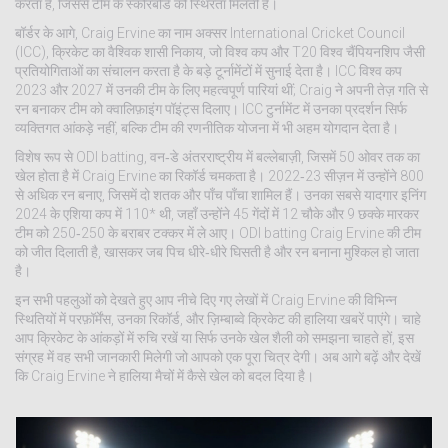
करता है, जिससे टीम के स्कोरबोर्ड को स्थिरता मिलती है।
बॉर्डर के आगे, Craig Ervine का नाम अक्सर
International Cricket Council
(ICC)
,
क्रिकेट का वैश्विक शासी निकाय, जो विश्व कप और T20 विश्व चैंपियनशिप जैसी
प्रतियोगिताओं का संचालन करता है
के बड़े टूर्नामेंटों में सुनाई देता है। ICC विश्व कप
2023 और 2027 में उनकी टीम के लिए महत्वपूर्ण पारियां थीं; Craig ने अपनी तेज़ गति से
रन बनाकर टीम को क्वालिफ़ाइंग पॉइंट्स दिलाए। ICC टुर्नामेंट में उनका प्रदर्शन सिर्फ
व्यक्तिगत आंकड़े नहीं, बल्कि टीम की रणनीतिक योजना में भी अहम योगदान देता है।
विशेष रूप से
ODI batting
,
वन‑डे अंतरराष्ट्रीय में बल्लेबाज़ी, जिसमें 50 ओवर तक का
खेल होता है
में Craig Ervine का रिकॉर्ड चमकता है। 2022‑23 सीज़न में उन्होंने 800
से अधिक रन बनाए, जिसमें दो शतक और पाँच पाँचा शामिल हैं। उनका सबसे यादगार इनिंग
2024 के एशिया कप में 110* थी, जहाँ उन्होंने 45 गेंदों में 12 चौके और 9 छक्के मारकर
टीम को 250‑250 के बराबर टक्कर में ले आए। ODI batting Craig Ervine की टीम
को जीत दिलाती है, खासकर जब पिच धीरे‑धीरे घिसती है और रन बनाना मुश्किल हो जाता
है।
इन सभी पहलुओं को देखते हुए आप नीचे दिए गए लेखों में Craig Ervine की विभिन्न
स्थितियों में परफ़ॉर्मेंस, उनका रिकॉर्ड, और ज़िम्बाब्वे क्रिकेट की हालिया खबरें पाएंगे। चाहे
आप क्रिकेट के आंकड़ों में रुचि रखें या सिर्फ उनके खेल शैली को समझना चाहते हों, इस
संग्रह में वह सभी जानकारी मिलेगी जो आपको एक पूरा चित्र देगी। अब आगे बढ़ें और देखें
कि Craig Ervine ने हालिया मैचों में कैसे खेल को बदल दिया है।