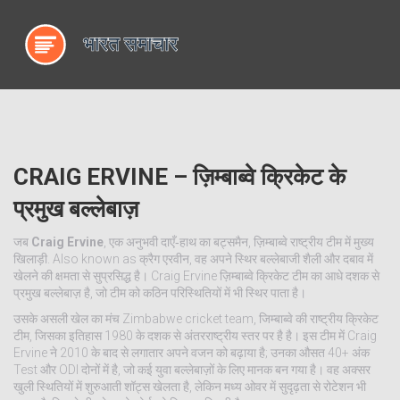
CRAIG ERVINE – ज़िम्बाब्वे क्रिकेट के
प्रमुख बल्लेबाज़
जब
Craig Ervine
,
एक अनुभवी दाएँ‑हाथ का बट्समैन, ज़िम्बाब्वे राष्ट्रीय टीम में मुख्य
खिलाड़ी
. Also known as
क्रैग एरवीन
, वह अपने स्थिर बल्लेबाजी शैली और दबाव में
खेलने की क्षमता से सुप्रसिद्ध है। Craig Ervine ज़िम्बाब्वे क्रिकेट टीम का आधे दशक से
प्रमुख बल्लेबाज़ है, जो टीम को कठिन परिस्थितियों में भी स्थिर पाता है।
उसके असली खेल का मंच
Zimbabwe cricket team
,
जिम्बाब्वे की राष्ट्रीय क्रिकेट
टीम, जिसका इतिहास 1980 के दशक से अंतरराष्ट्रीय स्तर पर है
है। इस टीम में Craig
Ervine ने 2010 के बाद से लगातार अपने वजन को बढ़ाया है; उनका औसत 40+ अंक
Test और ODI दोनों में है, जो कई युवा बल्लेबाज़ों के लिए मानक बन गया है। वह अक्सर
खुली स्थितियों में शुरुआती शॉट्स खेलता है, लेकिन मध्य ओवर में सुदृढ़ता से रोटेशन भी