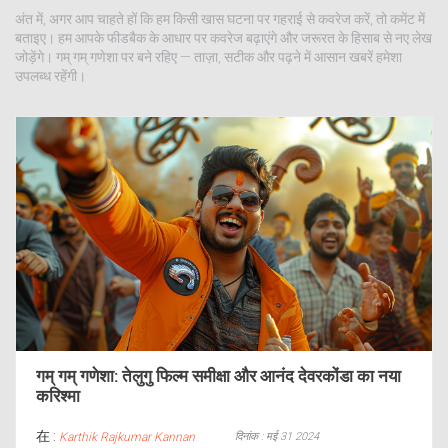
अंत में, अगर आप चाहते हों कि हम किसी खास घटना पर गहराई से कवरेज करें, तो कमेंट में
बताइए। हम आपके फीडबैक के आधार पर कवरेज बढ़ाएंगे और जरूरत के हिसाब से नए लेख
जोड़ेंगे। गम् गम् गणेशा पर बने रहिए — ताज़ा, सटीक और पढ़ने में आसान खबरें हमेशा
उपलब्ध रहेंगी।
गम् गम् गणेशा: तेलुगु फिल्म समीक्षा और आनंद देवरकोंडा का नया
करिश्मा
在 :
दिनांक : मई 31 2024
Karthik Rajkumar Kannan