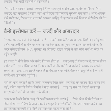
अपडेट जैसी बड़ी घटनाएँ भी शामिल हैं।
मौसम और स्थानीय अलर्ट महत्वपूर्ण हैं — मध्य प्रदेश और उत्तर प्रदेश के भीषण मौसम
अपडेट यहाँ उपलब्ध हैं ताकि आप अपने दिन की योजनाएँ सुरक्षित बना सकें। अगर आपको
बोर्ड परीक्षाओं, रिजल्ट या सरकारी अपडेट चाहिए तो झारखंड बोर्ड रिजल्ट जैसे लेख भी टैग
में दिखेंगे।
कैसे इस्तेमाल करें — जल्दी और असरदार
टैग पेज पर ऊपर से नीचे स्क्रॉल करें — सबसे नया कंटेंट सबसे ऊपर दिखेगा। कोई खास
स्टोरी खोजनी हो तो पेज की सर्च बार या वेबसाइट का मुख्य सर्च इस्तेमाल करें; पोस्ट के
अंदर कीवर्ड्स जैसे 'IPL', 'बुमराह' या 'रिजल्ट' टाइप करने से आप सीधे संबंधित लेख पर
पहुँच जाएंगे।
हर पोस्ट के नीचे शेयर और कमेंट विकल्प होता है — पसंद आए तो शेयर कर दें, सवाल हो तो
कमेंट करें। हम कोशिश करते हैं खबर तेज़ी से और भरोसेमंद स्रोत के आधार पर अपडेट
करने की। अगर आप अलर्ट चाहते हैं तो वेबसाइट की नोटिफिकेशन अनुमति दे दें — बड़ी
खबरें आप तक सीधे पहुँचेगी।
यहाँ की भाषा सरल है ताकि जल्दी जानकारी मिल सके। हर लेख का उद्देश्य सिर्फ़ खबर देना
नहीं, बल्कि आपकी निर्णय-निर्माण में मदद करना है — चाहे वह मैच का फैंटेसी चुनाव हो,
यात्रा की तैयारी हो या त्योहार के संदेश।
अगर आप किसी विशेष तरह की खबरें पढ़ना पसंद करते हैं — सिर्फ़ खेल, सिर्फ़ सिनेमा या
सिर्फ़ मौसम — तो टैग के साथ-साथ वेबसाइट के श्रेणियाँ और फिल्टर उपयोग करें। यह
आपको वही सामग्री देगा जिसे आप बार-बार पढ़ना चाह रहे हैं।