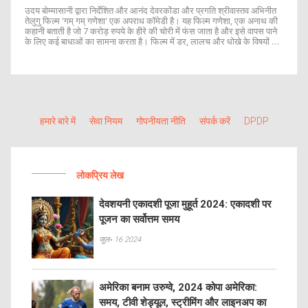
उदय बोम्मासानी द्वारा निर्देशित और आनंद देवरकोंडा और प्रगति श्रीवास्तव अभिनीत
तेलुगु फिल्म 'गम् गम् गणेशा' एक अपराध कॉमेडी है। यह फिल्म गणेशा, एक अनाथ की
कहानी बताती है जो 7 करोड़ रुपये के हीरे की चोरी में फंस जाता है और इसे वापस पाने
के लिए कई बाधाओं का सामना करता है। फिल्म में डर, लालच और धोखे के विषयों का
अन्वेषण किया गया है। निर्देशक ने हास्य तत्वों को भी प्रभावशाली ढंग से जोड़ा है जिससे
दर्शकों का मनोरंजन हुआ है।
हमारे बारे में
सेवा नियम
गोपनीयता नीति
संपर्क करें
DPDP
लोकप्रिय लेख
देवशयनी एकादशी पूजा मुहूर्त 2024: एकादशी पर
पूजन का सर्वोत्तम समय
जुल॰ 16 2024
अमेरिका बनाम उरुग्वे, 2024 कोपा अमेरिका:
समय, टीवी शेड्यूल, स्ट्रीमिंग और लाइनअप का