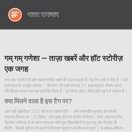
गम् गम् गणेशा — ताज़ा खबरें और हॉट स्टोरीज़
एक जगह
क्या आप जल्दी में हैं और सबसे चर्चित खबरें ही पढ़ना चाहते हैं? यह टैग उसी के लिए है। यहाँ
हमने हाल के प्रमुख अपडेट — क्रिकेट की बड़ी घटनाएं, IPL हाइलाइट्स, मौसम अलर्ट
और फिल्म-संवाद तक सब संकलित किया है। हर पोस्ट छोटा, सीधा और पढ़ने में आसान है।
क्या मिलने वाला है इस टैग पर?
आप यहाँ आईपीएल 2025 की ताज़ा खबरें पढ़ेंगे — जैसे जसप्रीत बुमराह की वापसी,
मोहम्मद सिराज का 100 विकेट, और मुंबई इंडियंस के मैच रिपोर्ट्स। अगर अंतरराष्ट्रीय
क्रिकेट रुचिकर है तो क्वेना माफाका जैसे युवा खिलाड़ियों के इंटरव्यू और रिकॉर्ड भी
मिलेंगे। फिल्मी दुनिया की खबरों में विक्रम सुगुमरन के निधन या पुष्पा 2 के बॉक्स ऑफिस