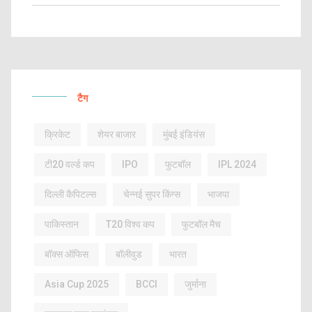
टैग
क्रिकेट
शेयर बाजार
मुंबई इंडियंस
टी20 वर्ल्ड कप
IPO
फुटबॉल
IPL 2024
दिल्ली कैपिटल्स
चेन्नई सुपर किंग्स
भाजपा
पाकिस्तान
T20 विश्व कप
फुटबॉल मैच
बॉक्स ऑफिस
बॉलीवुड
भारत
Asia Cup 2025
BCCI
जुर्माना