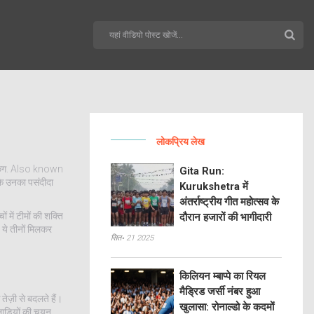
लोकप्रिय लेख
ंग
. Also known
Gita Run:
 कि उनका पसंदीदा
Kurukshetra में
अंतर्राष्ट्रीय गीत महोत्सव के
ं में टीमों की शक्ति
दौरान हजारों की भागीदारी
ये तीनों मिलकर
सित॰ 21 2025
किलियन म्बाप्पे का रियल
मैड्रिड जर्सी नंबर हुआ
तेज़ी से बदलते हैं।
खुलासा: रोनाल्डो के कदमों
लाड़ियों की चयन