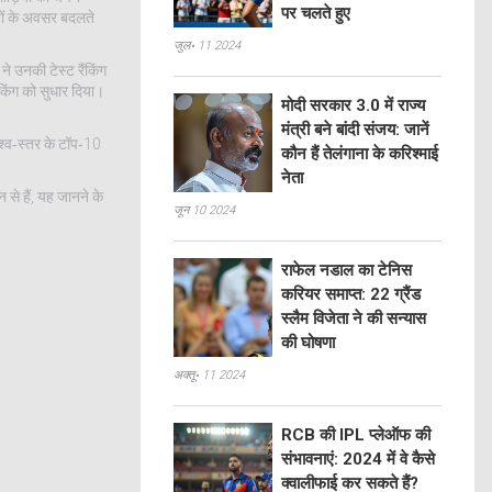
पर चलते हुए
चों के अवसर बदलते
जुल॰ 11 2024
े उनकी टेस्ट रैंकिंग
ंकिंग को सुधार दिया।
मोदी सरकार 3.0 में राज्य
मंत्री बने बांदी संजय: जानें
िश्व‑स्तर के टॉप‑10
कौन हैं तेलंगाना के करिश्माई
नेता
से हैं, यह जानने के
जून 10 2024
राफेल नडाल का टेनिस
करियर समाप्त: 22 ग्रैंड
स्लैम विजेता ने की सन्यास
की घोषणा
अक्तू॰ 11 2024
RCB की IPL प्लेऑफ की
संभावनाएं: 2024 में वे कैसे
क्वालीफाई कर सकते हैं?