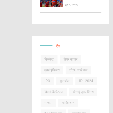
मई 14 2024
टैग
क्रिकेट
शेयर बाजार
मुंबई इंडियंस
टी20 वर्ल्ड कप
IPO
फुटबॉल
IPL 2024
दिल्ली कैपिटल्स
चेन्नई सुपर किंग्स
भाजपा
पाकिस्तान