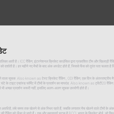
डेट
ी तालिका आती है।
ICC रैंकिंग
,
इंटरनेशनल क्रिकेट काउंसिल द्वारा प्रकाशित टीम और खिलाड़ी रैंकि
 को दर्शाती है। हर महीने नए मैचों के बाद अंक अपडेट होते हैं, जिससे फैंस को तुरंत पता चलता है
ापने वाला सूचक
. Also known as
टेस्ट क्रिकेट रैंकिंग
.
,
ODI रैंकिंग
,
एक दिन के अंतरराष्ट्रीय मैचो
घंटे के टाइट एन्हांस्ड फॉर्मेट में टीमों के प्रदर्शन का मापदंड
. Also known as
ट्वेंटी20 रैंकिंग
.
0 में भी अच्छा प्रदर्शन जरूरी नहीं, इसलिए अलग‑अलग सूचक उपयोगी होते हैं।
म अवधि
है; लंबे समय तक खेलने से अंक स्थिर रहते हैं, जबकि लगातार मैच खेलने वाले टीमों के अंक 
ीम की रैंकिंग को ऊँचा ले जाते हैं। एक और महत्वपूर्ण घटक है
BCCI
,
भारत के क्रिकेट बोर्ड, जो खि