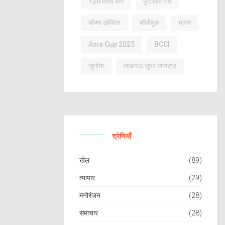
T20 विश्व कप
फुटबॉल मैच
बॉक्स ऑफिस
बॉलीवुड
भारत
Asia Cup 2025
BCCI
जुर्माना
लखनऊ सुपर जायंट्स
श्रेणियाँ
खेल
(89)
व्यापार
(29)
मनोरंजन
(28)
समाचार
(28)