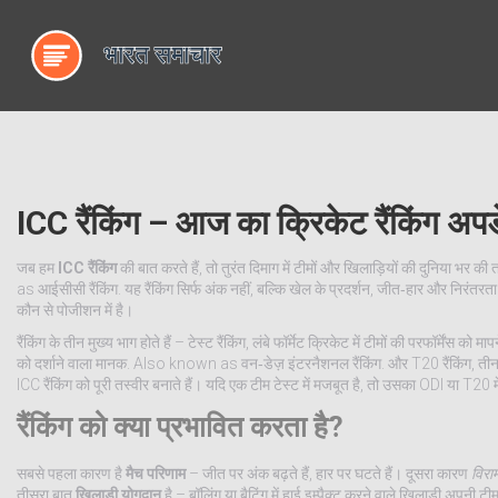
ICC रैंकिंग – आज का क्रिकेट रैंकिंग अप
जब हम
ICC रैंकिंग
की बात करते हैं, तो तुरंत दिमाग में टीमों और खिलाड़ियों की दुनिया भर क
as
आईसीसी रैंकिंग
.
यह रैंकिंग सिर्फ अंक नहीं, बल्कि खेल के प्रदर्शन, जीत‑हार और निरंतरता
कौन से पोजीशन में है।
रैंकिंग के तीन मुख्य भाग होते हैं –
टेस्ट रैंकिंग
,
लंबे फॉर्मेट क्रिकेट में टीमों की परफॉर्मेंस को म
को दर्शाने वाला मानक
. Also known as
वन‑डेज़ इंटरनैशनल रैंकिंग
.
और
T20 रैंकिंग
,
तीन 
ICC रैंकिंग को पूरी तस्वीर बनाते हैं। यदि एक टीम टेस्ट में मजबूत है, तो उसका ODI या T2
रैंकिंग को क्या प्रभावित करता है?
सबसे पहला कारण है
मैच परिणाम
– जीत पर अंक बढ़ते हैं, हार पर घटते हैं। दूसरा कारण
विरा
तीसरा बात
खिलाड़ी योगदान
है – बॉलिंग या बैटिंग में हाई इम्पैक्ट करने वाले खिलाड़ी अपनी ट