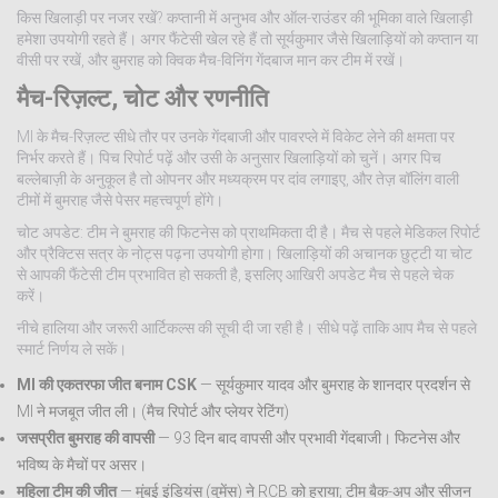
किस खिलाड़ी पर नजर रखें? कप्तानी में अनुभव और ऑल-राउंडर की भूमिका वाले खिलाड़ी
हमेशा उपयोगी रहते हैं। अगर फैंटेसी खेल रहे हैं तो सूर्यकुमार जैसे खिलाड़ियों को कप्तान या
वीसी पर रखें, और बुमराह को क्विक मैच-विनिंग गेंदबाज मान कर टीम में रखें।
मैच-रिज़ल्ट, चोट और रणनीति
MI के मैच-रिज़ल्ट सीधे तौर पर उनके गेंदबाजी और पावरप्ले में विकेट लेने की क्षमता पर
निर्भर करते हैं। पिच रिपोर्ट पढ़ें और उसी के अनुसार खिलाड़ियों को चुनें। अगर पिच
बल्लेबाज़ी के अनुकूल है तो ओपनर और मध्यक्रम पर दांव लगाइए, और तेज़ बॉलिंग वाली
टीमों में बुमराह जैसे पेसर महत्त्वपूर्ण होंगे।
चोट अपडेट: टीम ने बुमराह की फिटनेस को प्राथमिकता दी है। मैच से पहले मेडिकल रिपोर्ट
और प्रैक्टिस सत्र के नोट्स पढ़ना उपयोगी होगा। खिलाड़ियों की अचानक छुट्टी या चोट
से आपकी फैंटेसी टीम प्रभावित हो सकती है, इसलिए आखिरी अपडेट मैच से पहले चेक
करें।
नीचे हालिया और जरूरी आर्टिकल्स की सूची दी जा रही है। सीधे पढ़ें ताकि आप मैच से पहले
स्मार्ट निर्णय ले सकें।
MI की एकतरफा जीत बनाम CSK
— सूर्यकुमार यादव और बुमराह के शानदार प्रदर्शन से
MI ने मजबूत जीत ली। (मैच रिपोर्ट और प्लेयर रेटिंग)
जसप्रीत बुमराह की वापसी
— 93 दिन बाद वापसी और प्रभावी गेंदबाजी। फिटनेस और
भविष्य के मैचों पर असर।
महिला टीम की जीत
— मुंबई इंडियंस (वुमेंस) ने RCB को हराया; टीम बैक-अप और सीजन