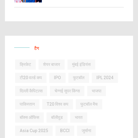
टैग
क्रिकेट
शेयर बाजार
मुंबई इंडियंस
टी20 वर्ल्ड कप
IPO
फुटबॉल
IPL 2024
दिल्ली कैपिटल्स
चेन्नई सुपर किंग्स
भाजपा
पाकिस्तान
T20 विश्व कप
फुटबॉल मैच
बॉक्स ऑफिस
बॉलीवुड
भारत
Asia Cup 2025
BCCI
जुर्माना