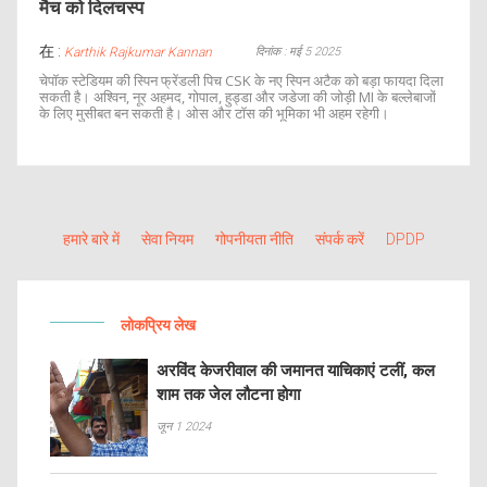
मैच को दिलचस्प
在 :
दिनांक : मई 5 2025
Karthik Rajkumar Kannan
चेपॉक स्टेडियम की स्पिन फ्रेंडली पिच CSK के नए स्पिन अटैक को बड़ा फायदा दिला
सकती है। अश्विन, नूर अहमद, गोपाल, हुड्डा और जडेजा की जोड़ी MI के बल्लेबाजों
के लिए मुसीबत बन सकती है। ओस और टॉस की भूमिका भी अहम रहेगी।
हमारे बारे में
सेवा नियम
गोपनीयता नीति
संपर्क करें
DPDP
लोकप्रिय लेख
अरविंद केजरीवाल की जमानत याचिकाएं टलीं, कल
शाम तक जेल लौटना होगा
जून 1 2024