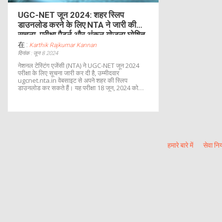
UGC-NET जून 2024: शहर स्लिप
डाउनलोड करने के लिए NTA ने जारी की
सूचना, परीक्षा पैटर्न और अंकन योजना घोषित
在 :
Karthik Rajkumar Kannan
दिनांक : जून 8 2024
नेशनल टेस्टिंग एजेंसी (NTA) ने UGC-NET जून 2024
परीक्षा के लिए सूचना जारी कर दी है, उम्मीदवार
ugcnet.nta.in वेबसाइट से अपने शहर की स्लिप
डाउनलोड कर सकते हैं। यह परीक्षा 18 जून, 2024 को
आयोजित होगी और 83 विषयों में दो पेपर होंगे: पेपर 1 और
पेपर 2। सभी प्रश्न OMR शीट पर आधारित होंगे और
किसी भी प्रश्न का सही उत्तर देने पर 2 अंक मिलेंगे।
हमारे बारे में
सेवा नि