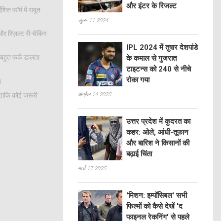
और इंटर के रिजल्ट
ित फॉर्म में सबूत
जुल॰ 11 2024
र रिज़ल्ट री-चेकिंग
IPL 2024 में तुषार देशपांडे
 बहुत फर्क डालता
के कमाल से गुजरात
टाइटन्स को 240 से नीचे
रोका गया
।
 ताकि कोई जरूरी
अप्रैल 14 2025
उत्तर प्रदेश में कुदरत का
कहर: ओले, आंधी-तूफान
और बारिश ने किसानों की
बढ़ाई चिंता
मार्च 17 2025
'मिशन: इम्पॉसिबल' सभी
फिल्मों को कैसे देखें 'द
फाइनल रेकनिंग' से पहले