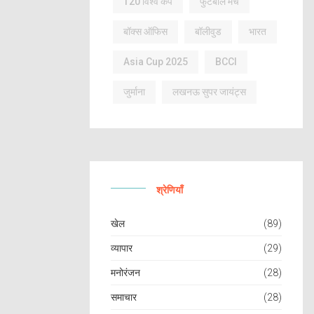
T20 विश्व कप
फुटबॉल मैच
बॉक्स ऑफिस
बॉलीवुड
भारत
Asia Cup 2025
BCCI
जुर्माना
लखनऊ सुपर जायंट्स
श्रेणियाँ
खेल
(89)
व्यापार
(29)
मनोरंजन
(28)
समाचार
(28)