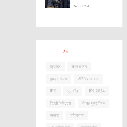
नव॰ 12 2024
टैग
क्रिकेट
शेयर बाजार
मुंबई इंडियंस
टी20 वर्ल्ड कप
IPO
फुटबॉल
IPL 2024
दिल्ली कैपिटल्स
चेन्नई सुपर किंग्स
भाजपा
पाकिस्तान