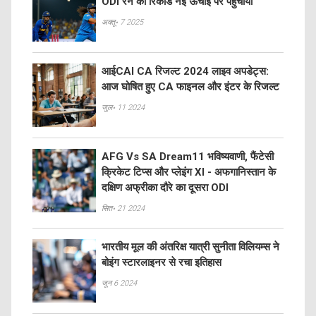
ODI रन का रिकॉर्ड नई ऊँचाई पर पहुँचाया
अक्तू॰ 7 2025
आईCAI CA रिजल्ट 2024 लाइव अपडेट्स:
आज घोषित हुए CA फाइनल और इंटर के रिजल्ट
जुल॰ 11 2024
AFG Vs SA Dream11 भविष्यवाणी, फैंटेसी
क्रिकेट टिप्स और प्लेइंग XI - अफगानिस्तान के
दक्षिण अफ्रीका दौरे का दूसरा ODI
सित॰ 21 2024
भारतीय मूल की अंतरिक्ष यात्री सुनीता विलियम्स ने
बोइंग स्टारलाइनर से रचा इतिहास
जून 6 2024