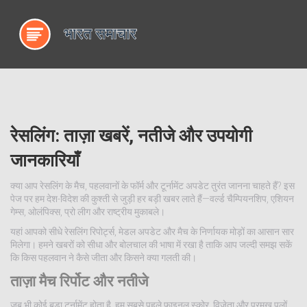
रेसलिंग: ताज़ा खबरें, नतीजे और उपयोगी
जानकारियाँ
क्या आप रेसलिंग के मैच, पहलवानों के फॉर्म और टूर्नामेंट अपडेट तुरंत जानना चाहते हैं? इस
पेज पर हम देश-विदेश की कुश्ती से जुड़ी हर बड़ी खबर लाते हैं—वर्ल्ड चैम्पियनशिप, एशियन
गेम्स, ओलंपिक्स, प्रो लीग और राष्ट्रीय मुकाबले।
यहां आपको सीधे रेसलिंग रिपोर्ट्स, मेडल अपडेट और मैच के निर्णायक मोड़ों का आसान सार
मिलेगा। हमने खबरों को सीधा और बोलचाल की भाषा में रखा है ताकि आप जल्दी समझ सकें
कि किस पहलवान ने कैसे जीता और किसने क्या गलती की।
ताज़ा मैच रिर्पोट और नतीजे
जब भी कोई बड़ा टूर्नामेंट होता है, हम सबसे पहले फाइनल स्कोर, विजेता और प्रमुख पलों