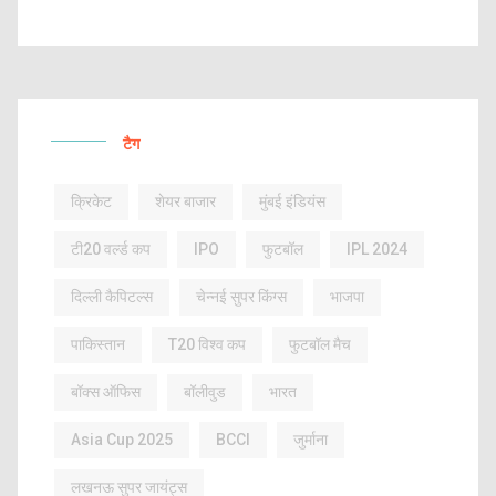
टैग
क्रिकेट
शेयर बाजार
मुंबई इंडियंस
टी20 वर्ल्ड कप
IPO
फुटबॉल
IPL 2024
दिल्ली कैपिटल्स
चेन्नई सुपर किंग्स
भाजपा
पाकिस्तान
T20 विश्व कप
फुटबॉल मैच
बॉक्स ऑफिस
बॉलीवुड
भारत
Asia Cup 2025
BCCI
जुर्माना
लखनऊ सुपर जायंट्स