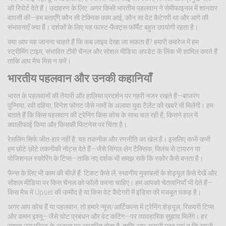
की रिपोर्ट देते हैं। उदाहरण के लिए: अगर किसी भारतीय पहलवान ने सेमीफाइनल में शानदार
वापसी की—हम बताएँगे कौन सी टेक्निक काम आई, कौन सा वेट कैटेगरी था और आगे की
संभावनाएँ क्या हैं। दर्शकों के लिए यह फास्ट-फैक्ट्स फॉर्मैट बहुत उपयोगी रहता है।
क्या आप यह जानना चाहते हैं कि कब लाइव देखा जा सकता है? हमारी कवरेज में हम
स्ट्रीमिंग टाइम, संभावित टीवी चैनल और सोशल मीडिया अपडेट के लिंक भी शामिल करते हैं
ताकि आप मैच मिस न करें।
भारतीय पहलवान और उनकी कहानियाँ
भारत के पहलवानों की तैयारी और हालिया प्रदर्शन पर गहरी नजर रखते हैं—बाजरंग
पुन्निया, रवी दहिया, विनेश फोगट जैसे नामों के अलावा युवा टैलेंट की खबरें भी मिलेंगी। हम
बताते हैं कि किस पहलवान की ट्रेनिंग किस कोच के साथ चल रही है, किसने हाल में
क्वालीफाई किया और किसकी फिटनेस पर चिंता है।
रेसलिंग सिर्फ जीत-हार नहीं है; यह तकनीक और रणनीति का खेल है। इसलिए कभी-कभी
हम छोटे-छोटे तकनीकी नोट्स देते हैं—जैसे सिंगल-लेग टैक्सिक, क्लिंच से टायरन या
पोजिशनल स्कोरिंग के टिप्स—ताकि नए दर्शक भी समझ सकें कि स्कोर कैसे बनता है।
फैन्स के लिए भी काम की चीज़ें हैं: टिकट कैसे लें, स्थानीय मुकाबलों के शेड्यूल कैसे देखें और
सोशल मीडिया पर किस चैनल को फॉलो करना चाहिए। हम आपको चेतावनियाँ भी देते हैं—
किस मैच में Upset की उम्मीद है या किस वेट कैटेगरी में इंडिया की मजबूत पकड़ है।
अगर आप कोच हैं या पहलवान, तो हमारे न्यूस/आर्टिकल्स में ट्रेनिंग शेड्यूल, रिकवरी टिप्स
और कमन इश्यू—जैसे चोट प्रबंधन और वेट कटिंग—पर व्यावहारिक सुझाव मिलेंगे। हर