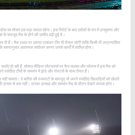
ोस का मौसम एक बड़ा सवाल रहेगा। इस रिपोर्ट के बाद दर्शकों के मन में उत्सुकता और
श के बावजूद मैच के होने की उम्मीद बढ़ी हुई है।
ु कर दी हैं। मैच स्थल पर आपदा प्रबंधन टीम भी तैनात रहेगी ताकि किसी भी अप्रत्याशित
च के समयानुसार आवश्यक संशोधन करना उनके कार्यों में शामिल होगा।
चाएं हो रही हैं, सोशल मीडिया प्लैटफार्म्स पर फैन क्लब्स और फोरम्स में इस मैच को
पसंदीदा टीमों के समर्थन में झंडे और पोस्टर्स के साथ तैयार हैं।
 नहीं सकता। वे बारिश की रुकावटों के बावजूद भी अपने पसंदीदा खिलाड़ियों को खेलते
 किसी उत्सव से कम नहीं। उनका उत्साह और समर्थन मैच के दौरान देखने लायक होगा।