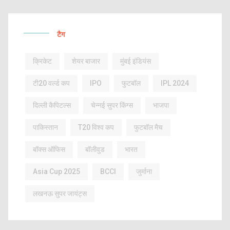
टैग
क्रिकेट
शेयर बाजार
मुंबई इंडियंस
टी20 वर्ल्ड कप
IPO
फुटबॉल
IPL 2024
दिल्ली कैपिटल्स
चेन्नई सुपर किंग्स
भाजपा
पाकिस्तान
T20 विश्व कप
फुटबॉल मैच
बॉक्स ऑफिस
बॉलीवुड
भारत
Asia Cup 2025
BCCI
जुर्माना
लखनऊ सुपर जायंट्स