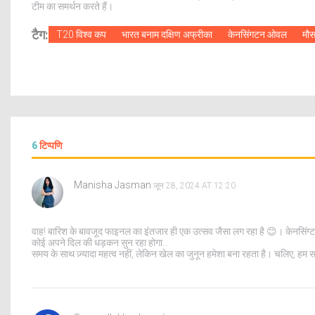
टीम का समर्थन करते हैं।
टैग:
T20 विश्व कप
भारत बनाम दक्षिण अफ्रीका
केनसिंगटन ओवल
मौसम
6
टिप्पणि
Manisha Jasman
जून 28, 2024 AT 12:20
वाह! बारिश के बावजूद फाइनल का इंतजार ही एक उत्सव जैसा लग रहा है 😊। केनसिंग्टन 
कोई अपने दिल की धड़कन सुन रहा होगा…
समय के साथ ज़्यादा महत्व नहीं, लेकिन खेल का जुनून हमेशा बना रहता है। चलिए, हम 