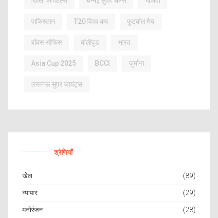
दिल्ली कैपिटल्स
चेन्नई सुपर किंग्स
भाजपा
पाकिस्तान
T20 विश्व कप
फुटबॉल मैच
बॉक्स ऑफिस
बॉलीवुड
भारत
Asia Cup 2025
BCCI
जुर्माना
लखनऊ सुपर जायंट्स
श्रेणियाँ
खेल
(89)
व्यापार
(29)
मनोरंजन
(28)