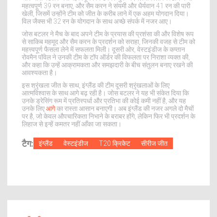
महत्वपूर्ण 39 रन बनाए, और सैम करन ने संयमी और धैर्यवान 41 रन की पारी
खेली, जिसमें उन्होंने टीम को जीत के करीब लाने में एक अहम योगदान दिया।
विल जैक्स भी 32 रन के योगदान के साथ अच्छे संपर्क में नजर आए।
जोस बटलर ने मैच के बाद अपने टीम के प्रयास की प्रशंसा की और विशेष रूप
से साकिब महमूद और सैम करन के प्रदर्शन को सराहा, जिनकी वजह से टीम को
महत्त्वपूर्ण फैसला लेने में सफलता मिली। दूसरी ओर, वेस्टइंडीज के कप्तान
रोवमैन पॉवेल ने उनकी टीम के टॉप ऑर्डर की विफलता पर निराशा व्यक्त की,
और कहा कि उन्हें आक्रामकता और समझदारी के बीच संतुलन बनाए रखने की
आवश्यकता है।
इस श्रृंखला जीत के साथ, इंग्लैंड की टीम दूसरी श्रृंखलाओं के लिए
आत्मविश्वास के साथ आगे बढ़ रही है। जोस बटलर ने यह भी संकेत दिया कि
उनके ड्रेसिंग रूम में प्रतिस्पर्धा और प्रतिभा की कोई कमी नहीं है, और यह
उनके लिए
आग
े का रास्ता आसान बनाएगी। अब इंग्लैंड की नजर अगले दो मैचों
पर है, जो केवल औपचारिकता निभाने के बराबर होंगे, लेकिन फिर भी प्रदर्शन के
लिहाज से इन्हें कमतर नहीं आँका जा सकता।
टैग:
इंग्लैंड
वेस्टइंडीज
T20 क्रिकेट
सीरीज जीत