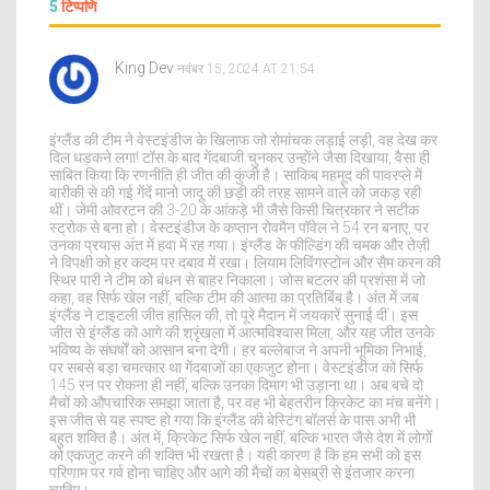
5
टिप्पणि
King Dev
नवंबर 15, 2024 AT 21:54
इंग्लैंड की टीम ने वेस्टइंडीज के खिलाफ जो रोमांचक लड़ाई लड़ी, वह देख कर
दिल धड़कने लगा! टॉस के बाद गेंदबाजी चुनकर उन्होंने जैसा दिखाया, वैसा ही
साबित किया कि रणनीति ही जीत की कुंजी है। साकिब महमूद की पावरप्ले में
बारीकी से की गई गेंदें मानो जादू की छड़ी की तरह सामने वाले को जकड़ रही
थीं। जेमी ओवरटन की 3-20 के आंकड़े भी जैसे किसी चित्रकार ने सटीक
स्ट्रोक से बना हो। वेस्टइंडीज के कप्तान रोवमैन पॉवेल ने 54 रन बनाए, पर
उनका प्रयास अंत में हवा में रह गया। इंग्लैंड के फील्डिंग की चमक और तेज़ी
ने विपक्षी को हर कदम पर दबाव में रखा। लियाम लिविंगस्टोन और सैम करन की
स्थिर पारी ने टीम को बंधन से बाहर निकाला। जोस बटलर की प्रशंसा में जो
कहा, वह सिर्फ खेल नहीं, बल्कि टीम की आत्मा का प्रतिबिंब है। अंत में जब
इंग्लैंड ने टाइटली जीत हासिल की, तो पूरे मैदान में जयकारें सुनाई दीं। इस
जीत से इंग्लैंड को आगे की श्रृंखला में आत्मविश्वास मिला, और यह जीत उनके
भविष्य के संघर्षों को आसान बना देगी। हर बल्लेबाज ने अपनी भूमिका निभाई,
पर सबसे बड़ा चमत्कार था गेंदबाजों का एकजुट होना। वेस्टइंडीज को सिर्फ
145 रन पर रोकना ही नहीं, बल्कि उनका दिमाग भी उड़ाना था। अब बचे दो
मैचों को औपचारिक समझा जाता है, पर वह भी बेहतरीन क्रिकेट का मंच बनेंगे।
इस जीत से यह स्पष्ट हो गया कि इंग्लैंड की बेस्टिंग बॉलर्स के पास अभी भी
बहुत शक्ति है। अंत में, क्रिकेट सिर्फ खेल नहीं, बल्कि भारत जैसे देश में लोगों
को एकजुट करने की शक्ति भी रखता है। यही कारण है कि हम सभी को इस
परिणाम पर गर्व होना चाहिए और आगे की मैचों का बेसब्री से इंतजार करना
चाहिए।