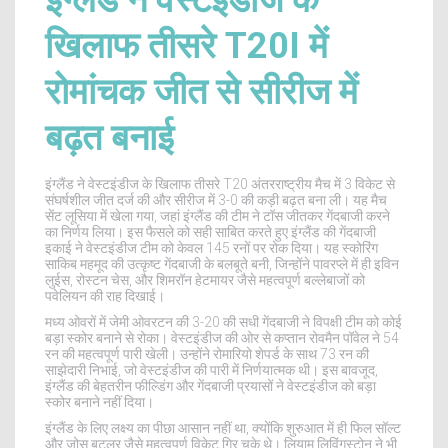
इंग्लैंड ने वेस्टइंडीज के
खिलाफ तीसरे T20I में
रोमांचक जीत से सीरीज में
बढ़त बनाई
इंग्लैंड ने वेस्टइंडीज के खिलाफ तीसरे T20 अंतरराष्ट्रीय मैच में 3 विकेट से
संघर्षशील जीत दर्ज की और सीरीज में 3-0 की कड़ी बढ़त बना ली। यह मैच
सेंट लूसिया में खेला गया, जहां इंग्लैंड की टीम ने टॉस जीतकर गेंदबाजी करने
का निर्णय लिया। इस फैसले को सही साबित करते हुए इंग्लैंड की गेंदबाजी
इकाई ने वेस्टइंडीज टीम को केवल 145 रनों पर रोक दिया। यह स्कोरिंग
साकिब महमूद की उत्कृष्ट गेंदबाजी के बलबूते बनी, जिन्होंने पावरप्ले में ही इविन
लुईस, रोस्टन चेस, और शिमरॉन हेटमायर जैसे महत्वपूर्ण बल्लेबाजों को
पवेलियन की राह दिखाई।
मध्य ओवरों में जेमी ओवरटन की 3-20 की सधी गेंदबाजी ने विपक्षी टीम को कोई
बड़ा स्कोर बनाने से रोका। वेस्टइंडीज की ओर से कप्तान रोवमैन पॉवेल ने 54
रन की महत्वपूर्ण पारी खेली। उन्होंने रोमारियो शेपर्ड के साथ 73 रन की
साझेदारी निभाई, जो वेस्टइंडीज की पारी में निर्णयात्मक थी। इस बावजूद,
इंग्लैंड की बेहतरीन फील्डिंग और गेंदबाजी प्रयासों ने वेस्टइंडीज को बड़ा
स्कोर बनाने नहीं दिया।
इंग्लैंड के लिए लक्ष्य का पीछा आसान नहीं था, क्योंकि शुरुआत में ही फिल सॉल्ट
और जोस बटलर जैसे महत्वपूर्ण विकेट गिर चुके थे। लियाम लिविंगस्टोन ने भी