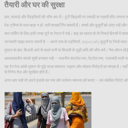
तैयारी और घर की सुरक्षा
छत, दरवाज़े और खिड़कियों की जाँच कर लें। टूटी खिड़की पर लकड़ी या नक़ली शीट लगाना फा
पेड-ट्रीम्स के पास खड़ा न हों; भारी शाखाएँ गिर सकती हैं। बच्चों और बुज़ुर्गों को अंदर रखें और
कार पार्किंग के लिए ढकी जगह चुनें या गेराज में रखें। बाढ़ का खतरा हो तो निचले हिस्सों मे
जानकारी साझा करना जरूरी है — अपने पास के पड़ोसियों, especially बुज़ुर्गों या जिन्हें मदद
तूफान के बाद: बिजली आने से पहले पानी या बिजली से जुड़ी क्षति की जाँच करें। गैस ओपन छोड़ें 
आपातकालीन संपर्क सूची बनाकर रखें — स्थानीय कंट्रोल रूम, पेट्रोल पम्प, नज़रबंदी वाली
यह टैग पेज आंधी-तूफान से जुड़े ताज़ा समाचार, रुझान और लोकल रिपोर्ट्स का संग्रह है। यह
से निर्णय तेज़ और सुरक्षित होते हैं।
अगर आप चाहें तो अपने इलाके का नाम और वर्तमान समस्या हमें बताएं — हम संबंधित रिपोर्ट और