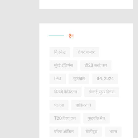
टैग
क्रिकेट
शेयर बाजार
मुंबई इंडियंस
टी20 वर्ल्ड कप
IPO
फुटबॉल
IPL 2024
दिल्ली कैपिटल्स
चेन्नई सुपर किंग्स
भाजपा
पाकिस्तान
T20 विश्व कप
फुटबॉल मैच
बॉक्स ऑफिस
बॉलीवुड
भारत