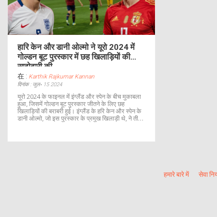
हारि केन और डानी ओल्मो ने यूरो 2024 में
गोल्डन बूट पुरस्कार में छह खिलाड़ियों की
साझेदारी की
在 :
Karthik Rajkumar Kannan
दिनांक : जुल॰ 15 2024
यूरो 2024 के फाइनल में इंग्लैंड और स्पेन के बीच मुकाबला
हुआ, जिसमें गोल्डन बूट पुरस्कार जीतने के लिए छह
खिलाड़ियों की बराबरी हुई। इंग्लैंड के हरि केन और स्पेन के
डानी ओल्मो, जो इस पुरस्कार के प्रमुख खिलाड़ी थे, ने तीन-
तीन गोल किए। यह नतीजा यूईएफए के नियम परिवर्तन के
कारण आया, जिसने टाईब्रेकर के रूप में असिस्ट का उपयोग
करना बंद कर दिया।
हमारे बारे में
सेवा नि