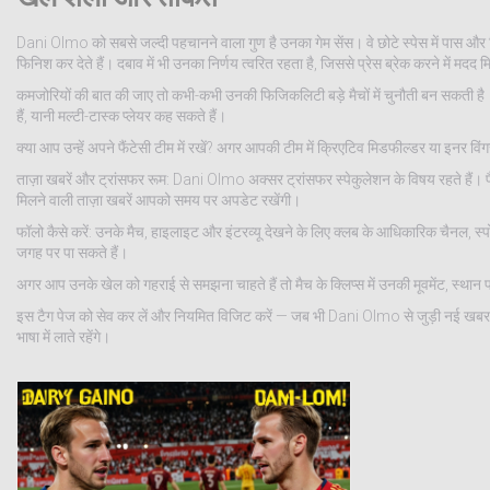
Dani Olmo को सबसे जल्दी पहचानने वाला गुण है उनका गेम सेंस। वे छोटे स्पेस में पास और ड
फिनिश कर देते हैं। दबाव में भी उनका निर्णय त्वरित रहता है, जिससे प्रेस ब्रेक करने में मदद 
कमजोरियों की बात की जाए तो कभी-कभी उनकी फिजिकलिटी बड़े मैचों में चुनौती बन सकती है।
हैं, यानी मल्टी-टास्क प्लेयर कह सकते हैं।
क्या आप उन्हें अपने फैंटेसी टीम में रखें? अगर आपकी टीम में क्रिएटिव मिडफील्डर या इनर 
ताज़ा खबरें और ट्रांसफर रूम: Dani Olmo अक्सर ट्रांसफर स्पेकुलेशन के विषय रहते हैं। फ
मिलने वाली ताज़ा खबरें आपको समय पर अपडेट रखेंगी।
फॉलो कैसे करें: उनके मैच, हाइलाइट और इंटरव्यू देखने के लिए क्लब के आधिकारिक चैनल, स
जगह पर पा सकते हैं।
अगर आप उनके खेल को गहराई से समझना चाहते हैं तो मैच के क्लिप्स में उनकी मूवमेंट, स्थान परि
इस टैग पेज को सेव कर लें और नियमित विजिट करें — जब भी Dani Olmo से जुड़ी नई खबर आ
भाषा में लाते रहेंगे।