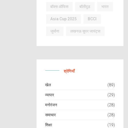
बॉक्स ऑफिस
बॉलीवुड
भारत
Asia Cup 2025
BCCI
जुर्माना
लखनऊ सुपर जायंट्स
श्रेणियाँ
खेल
(89)
व्यापार
(29)
मनोरंजन
(28)
समाचार
(28)
शिक्षा
(19)