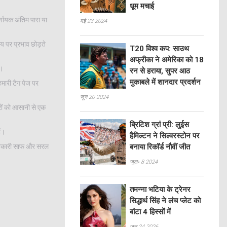
धूम मचाई
र्णायक अंतिम पास या
मई 23 2024
य पर प्रभाव छोड़ते
T20 विश्व कप: साउथ
अफ्रीका ने अमेरिका को 18
ं।
रन से हराया, सुपर आठ
मुकाबले में शानदार प्रदर्शन
मारी टैग पेज पर
जून 20 2024
रों को आसानी से एक
ब्रिटिश ग्रां प्री: लुईस
ैं।
हैमिल्टन ने सिल्वरस्टोन पर
 जानकारी साफ और सरल
बनाया रिकॉर्ड नौवीं जीत
जुल॰ 8 2024
तमन्ना भटिया के ट्रेनर
सिद्धार्थ सिंह ने लंच प्लेट को
बांटा 4 हिस्सों में
जून 24 2026