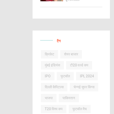
टैग
क्रिकेट
शेयर बाजार
मुंबई इंडियंस
टी20 वर्ल्ड कप
IPO
फुटबॉल
IPL 2024
दिल्ली कैपिटल्स
चेन्नई सुपर किंग्स
भाजपा
पाकिस्तान
T20 विश्व कप
फुटबॉल मैच