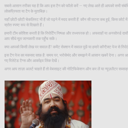
सबसे आसान तरीका यह है कि आप इस टैग को फॉलो करें — नए लेख आते ही आपको सभी संबंधित खब
लोकप्रियता या टैग के मुताबिक़।
यहाँ छोटी-छोटी चेकलिस्ट भी हैं जो पढ़ने में मदद करती हैं: कौन सी घटना कब हुई, किस कोर्ट 
स्रोत स्पष्ट रूप से दिखाते हैं।
हमारी टीम कोशिश करती है कि रिपोर्टिंग निष्पक्ष और तथ्यपरक हो। अफवाहों या अनसोर्स्ड दावो
आप सीधे मूल जानकारी तक पहुँच सकें।
क्या आपको किसी लेख पर सवाल है? कमेंट सेक्शन में सवाल पूछें या हमारे कॉन्टैक्ट पेज से रिपो
इस टैग पेज का मकसद साफ़ है: समय पर, भरोसेमंद और समझने में आसान खबरें देना। अगर आप क
गए रिलेटेड टैग्स और आर्काइव लिंक देखें।
अगर आप ताज़ा अलर्ट चाहते हैं तो वेबसाइट की नोटिफिकेशन ऑन कर लें या न्यूज़लैटर सब्सक्राइ