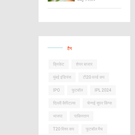
टैग
क्रिकेट
शेयर बाजार
मुंबई इंडियंस
टी20 वर्ल्ड कप
IPO
फुटबॉल
IPL 2024
दिल्ली कैपिटल्स
चेन्नई सुपर किंग्स
भाजपा
पाकिस्तान
T20 विश्व कप
फुटबॉल मैच