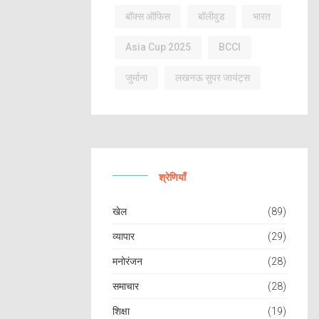
बॉक्स ऑफिस
बॉलीवुड
भारत
Asia Cup 2025
BCCI
जुर्माना
लखनऊ सुपर जायंट्स
श्रेणियाँ
खेल
(89)
व्यापार
(29)
मनोरंजन
(28)
समाचार
(28)
शिक्षा
(19)