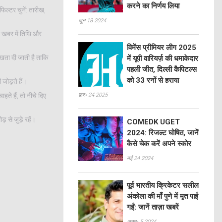
करने का निर्णय लिया
ल्टर चुनें: तारीख,
जून 18 2024
हर खबर में तिथि और
विमेंस प्रीमियर लीग 2025
ुखता दी जाती है ताकि
में यूपी वारियर्ज़ की धमाकेदार
पहली जीत, दिल्ली कैपिटल्स
को 33 रनों से हराया
 जोड़ते हैं।
े हैं, तो नीचे दिए
फ़र॰ 24 2025
 से जुड़े रहें।
COMEDK UGET
2024: रिजल्ट घोषित, जानें
कैसे चेक करें अपने स्कोर
मई 24 2024
पूर्व भारतीय क्रिकेटर सलील
अंकोला की माँ पुणे में मृत पाई
गईं: जानें ताज़ा खबरें
अक्तू॰ 5 2024