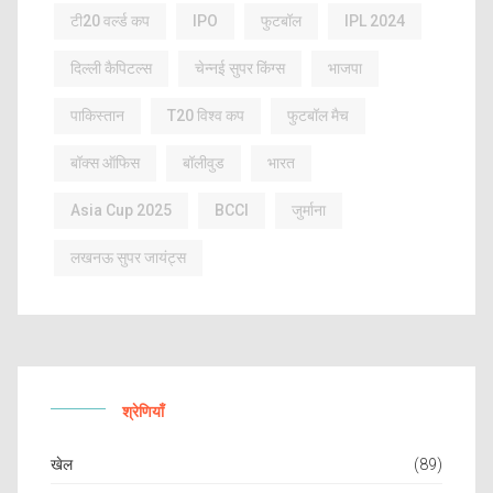
टी20 वर्ल्ड कप
IPO
फुटबॉल
IPL 2024
दिल्ली कैपिटल्स
चेन्नई सुपर किंग्स
भाजपा
पाकिस्तान
T20 विश्व कप
फुटबॉल मैच
बॉक्स ऑफिस
बॉलीवुड
भारत
Asia Cup 2025
BCCI
जुर्माना
लखनऊ सुपर जायंट्स
श्रेणियाँ
खेल
(89)