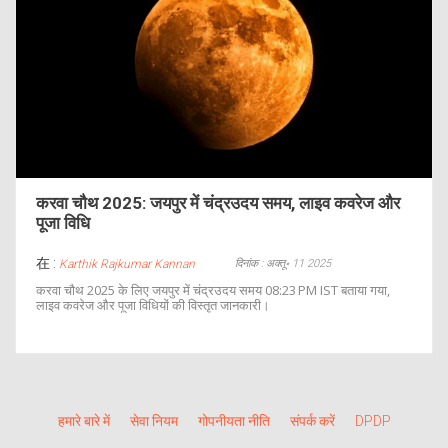
करवा चौथ 2025: जयपुर में चंद्रउदय समय, लाइव कवरेज और
पूजा विधि
在 :
दिनांक : अक्तू॰ 11 2025
Karthik Rajkumar Kannan
करवा चौथ 2025 के लिए जयपुर में चंद्रउदय समय 08:23 PM IST बताया गया,
लाइव कवरेज और पूजा विधियों की विस्तृत जानकारी।
हमारे बारे में
सेवा नियम
गोपनीयता नीति
संपर्क करें
DPDP