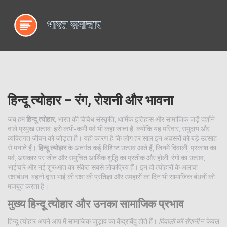
हिन्दू त्योहार – रंग, रोशनी और भावना
जब हम
हिन्दू त्योहार
,
भारत की विविध संस्कृति, धार्मिक इतिहास और सामाजिक जड़ें दर्शाने
वाले प्रमुख उत्सव
. इसे कभी‑कभी
पर्व
भी कहा जाता है, क्योंकि यह परिवार, समुदाय और
व्यक्तिगत जीवन को जोड़ता है
। यही कारण है कि लोग हर साल इन अवसरों को बड़े उत्साह
से मनाते हैं।
हिन्दू त्योहार
के अंतर्गत कई विशिष्ट उत्सव आते हैं, जिनमें
दिवाली
,
प्रकाश का
पर्व, अंधकार पर जीत और समुचित आर्थिक शुद्धि का प्रतीक
और
होली
,
रंगों का उत्सव,
भाईचारे और नई शुरुआत का संकेत
सबसे लोकप्रिय हैं। इन दो त्योहारों के अलावा
रक्षाबंधन
,
बहनों द्वारा भाई की रक्षा की प्रतिज्ञा और उपहारों का दिन
भी सामाजिक बंधनों को
मजबूत करता है।
मुख्य हिन्दू त्योहार और उनका सामाजिक प्रभाव
हिन्दू त्योहार अपने आप में सामाजिक जुड़ाव का केंद्रबिंदु होते हैं।
दिवाली की रोशनी
न केवल