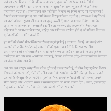
घरों को प्रकाशित करती है, बल्कि ऊर्जा बचत, सुरक्षा और आर्थिक लेन‑देनों में भी
जागरूकता लाती है। इस अवसर पर लोग साहुकारों का ऋण चुकाते हैं, जिससे वित्तीय
पारदर्शिता बढ़ती है।
होली
दोस्तों और पड़ोसियों के बीच रंग‑बिरंगे संवाद को बढ़ावा देती है,
जिससे तनाव कम होता है और लोगों के मन में सहनशीलता बढ़ती है।
रक्षाबंधन
में बहनें भाई
को राखी बांधकर सुरक्षा की भावना को सुदृढ़ करती हैं; यह भावनात्मक निवेश सामाजिक
सुरक्षा जाल की तरह काम करता है। इसी तरह
नवरात्र
और
करवा चौथ
जैसे उत्सव
महिलाओं के आत्म‑सशक्तिकरण, परहेज़ और शक्ति के प्रतीक होते हैं, जो परिवार में उनके
भूमिकाओं को सम्मानित करते हैं।
इन पर्वों की तैयारी भी आर्थिक रूप से महत्वपूर्ण होती है। सजावट, मिठाई, नए कपड़े और
उपहारों की खरीदारी छोटे‑बड़े व्यापारियों को प्रोत्साहन देती है, जिससे स्थानीय
अर्थव्यवस्था को बल मिलता है। साथ ही, कई राज्य सरकारें इन अवसरों पर सांस्कृतिक
कार्यक्रम, मेले और परेड आयोजित करती हैं, जिससे पर्यटन में वृद्धि और सांस्कृतिक विरासत
का संरक्षण संभव होता है।
अब आप इन प्रमुख त्योहारों के बारे में बुनियादी समझ रखते हैं, तो नीचे दिए गए लेखों में आप
दीपावली की परम्पराओं, होली की रंगीन कहानियों, रक्षाबंधन के रीति‑रिवाज़ और अन्य कई
उत्सवों के विस्तृत विवरण पाएँगे। प्रत्येक पोस्ट आपको त्योहारों की गहरी महत्ता, उनकी
रीति‑रिवाज़ और आधुनिक समय में उनके बदलावों की स्पष्ट झलक देगा। आइए, इस संग्रह
में डुबकी लगाएँ और अपने अगले उत्सव को और भी खास बनाएँ।