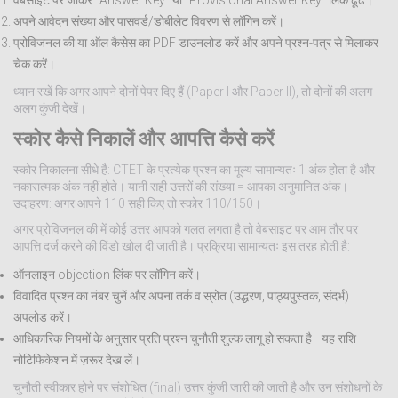
वेबसाइट पर जाकर "Answer Key" या "Provisional Answer Key" लिंक ढूंढें।
अपने आवेदन संख्या और पासवर्ड/डोबीलेट विवरण से लॉगिन करें।
प्रोविजनल की या ऑल कैसेस का PDF डाउनलोड करें और अपने प्रश्न-पत्र से मिलाकर
चेक करें।
ध्यान रखें कि अगर आपने दोनों पेपर दिए हैं (Paper I और Paper II), तो दोनों की अलग-
अलग कुंजी देखें।
स्कोर कैसे निकालें और आपत्ति कैसे करें
स्कोर निकालना सीधे है: CTET के प्रत्येक प्रश्न का मूल्य सामान्यतः 1 अंक होता है और
नकारात्मक अंक नहीं होते। यानी सही उत्तरों की संख्या = आपका अनुमानित अंक।
उदाहरण: अगर आपने 110 सही किए तो स्कोर 110/150।
अगर प्रोविजनल की में कोई उत्तर आपको गलत लगता है तो वेबसाइट पर आम तौर पर
आपत्ति दर्ज करने की विंडो खोल दी जाती है। प्रक्रिया सामान्यतः इस तरह होती है:
ऑनलाइन objection लिंक पर लॉगिन करें।
विवादित प्रश्न का नंबर चुनें और अपना तर्क व स्रोत (उद्धरण, पाठ्यपुस्तक, संदर्भ)
अपलोड करें।
आधिकारिक नियमों के अनुसार प्रति प्रश्न चुनौती शुल्क लागू हो सकता है—यह राशि
नोटिफिकेशन में ज़रूर देख लें।
चुनौती स्वीकार होने पर संशोधित (final) उत्तर कुंजी जारी की जाती है और उन संशोधनों के