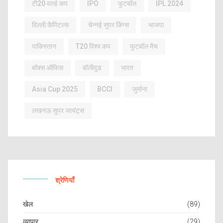
टी20 वर्ल्ड कप
IPO
फुटबॉल
IPL 2024
दिल्ली कैपिटल्स
चेन्नई सुपर किंग्स
भाजपा
पाकिस्तान
T20 विश्व कप
फुटबॉल मैच
बॉक्स ऑफिस
बॉलीवुड
भारत
Asia Cup 2025
BCCI
जुर्माना
लखनऊ सुपर जायंट्स
श्रेणियाँ
खेल
(89)
व्यापार
(29)