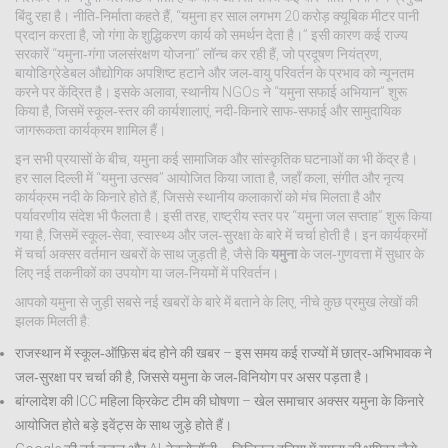
बिंदु रहा है। नीति‑निर्माता कहते हैं, “यमुना हर साल लगभग 20 करोड़ क्यूबिक मीटर पानी
प्रदान करता है, जो गंगा के शुद्धिकरण कार्य को समर्थन देता है।” इसी कारण कई राज्य
सरकारें “यमुना‑गंगा जलसंरक्षण योजना” लॉन्च कर रही हैं, जो प्रदूषण नियंत्रण,
बायोडिग्रेडेबल औद्योगिक अपशिष्ट हटाने और जल‑वायु परिवर्तन के प्रभाव को न्यूनतम
करने पर केंद्रित है। इसके अलावा, स्थानीय NGOs ने “यमुना सफाई अभियान” शुरू
किया है, जिसमें स्कूल‑स्तर की कार्यशालाएं, नदी‑किनारे साफ‑सफाई और सामुदायिक
जागरूकता कार्यक्रम शामिल हैं।
इन सभी प्रयासों के बीच, यमुना कई सामाजिक और सांस्कृतिक घटनाओं का भी केंद्र है।
हर साल दिल्ली में “यमुना उत्सव” आयोजित किया जाता है, जहाँ कला, संगीत और नृत्य
कार्यक्रम नदी के किनारे होते हैं, जिससे स्थानीय कलाकारों को मंच मिलता है और
पर्यावरणीय संदेश भी फैलता है। इसी तरह, राष्ट्रीय स्तर पर “यमुना जल सप्ताह” शुरू किया
गया है, जिसमें स्कूल‑सेवा, स्वास्थ्य और जल‑सुरक्षा के बारे में चर्चा होती है। इन कार्यक्रमों
में चर्चा अक्सर वर्तमान खबरों के साथ जुड़ती है, जैसे कि
यमुना
के जल‑गुणवत्ता में सुधार के
लिए नई तकनीकों का उपयोग या जल‑नियमों में परिवर्तन।
आपको यमुना से जुड़ी सबसे नई खबरों के बारे में बताने के लिए, नीचे कुछ प्रमुख लेखों की
झलक मिलती है:
राजस्थान में स्कूल‑ऑफ़िस बंद होने की खबर – इस समय कई राज्यों में छात्र‑अभिभावक ने
जल‑सुरक्षा पर चर्चा की है, जिससे यमुना के जल‑विनियोग पर असर पड़ता है।
बांग्लादेश की ICC महिला क्रिकेट टीम की घोषणा – खेल समाचार अक्सर यमुना के किनारे
आयोजित होते बड़े इवेंट्स के साथ जुड़े होते हैं।