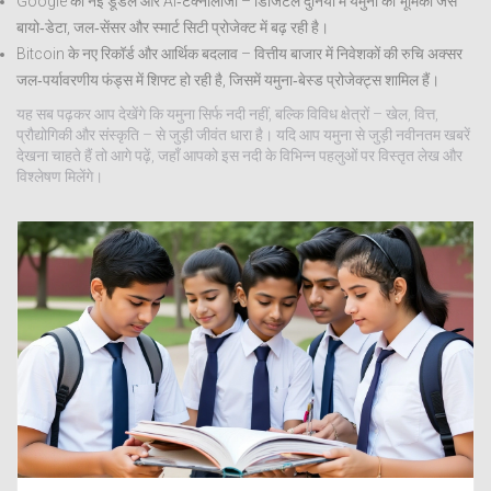
Google की नई डूडल और AI‑टेक्नोलॉजी – डिजिटल दुनिया में यमुना की भूमिका जैसे
बायो‑डेटा, जल‑सेंसर और स्मार्ट सिटी प्रोजेक्ट में बढ़ रही है।
Bitcoin के नए रिकॉर्ड और आर्थिक बदलाव – वित्तीय बाजार में निवेशकों की रुचि अक्सर
जल‑पर्यावरणीय फंड्स में शिफ्ट हो रही है, जिसमें यमुना‑बेस्ड प्रोजेक्ट्स शामिल हैं।
यह सब पढ़कर आप देखेंगे कि यमुना सिर्फ नदी नहीं, बल्कि विविध क्षेत्रों – खेल, वित्त,
प्रौद्योगिकी और संस्कृति – से जुड़ी जीवंत धारा है। यदि आप यमुना से जुड़ी नवीनतम खबरें
देखना चाहते हैं तो आगे पढ़ें, जहाँ आपको इस नदी के विभिन्न पहलुओं पर विस्तृत लेख और
विश्लेषण मिलेंगे।