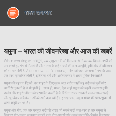
यमुना – भारत की जीवनरेखा और आज की खबरें
When working with
यमुना
,
एक प्रमुख नदी जो हिमालय से निकलकर दिल्ली‑नगरी को
पार करते हुए गंगा में मिलती है और भारत के कई राज्यों की जल‑आपूर्ति, कृषि और जीवविज्ञान
को समर्थन देती है
. Also known as
Yamuna
, it
देश की जल‑संरचना में गंगा के साथ
एक साथ प्रवाहित होती है, इतिहास, धर्म और अर्थव्यवस्था में अहम भूमिका निभाती है
.
यमुना की पहचान
दिल्ली
,
उस शहर के लिए मुख्य जल स्रोत जहाँ यह नदी कई पुलों और
घाटों से गुजरती है
से भी होती है। साथ ही,
भारत
,
देश जहाँ यमुना की बहती जलधारा कृषि,
उद्योग और शहरी जीवन को प्रभावित करती है
के विभिन्न राज्य सरकारें जल‑साफ़‑सफ़ाई
और पुनर्बहार परियोजनाओं को आगे बढ़ा रही हैं। इस प्रकार, यमुना
भारत की जल‑सुरक्षा में
अहम कड़ी
बन गई है।
यमुना और
गंगा
,
एक और प्रमुख नदी जो भारत की सबसे बड़ी जल‑धारा है और यमुना से
मिलकर गंगा‑यमुना जलघाट बनाती है
के बीच आपसी संबंध कई बार नीति‑निर्माण में प्रमुख