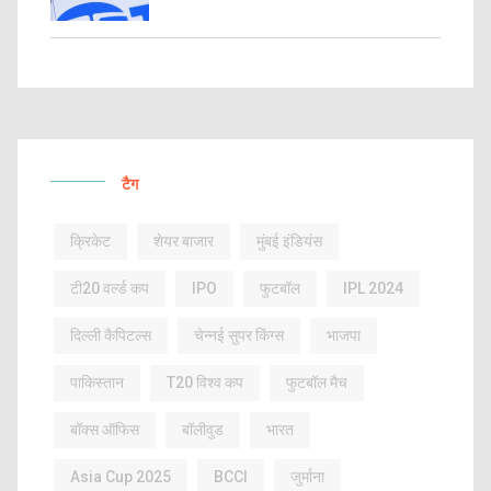
टैग
क्रिकेट
शेयर बाजार
मुंबई इंडियंस
टी20 वर्ल्ड कप
IPO
फुटबॉल
IPL 2024
दिल्ली कैपिटल्स
चेन्नई सुपर किंग्स
भाजपा
पाकिस्तान
T20 विश्व कप
फुटबॉल मैच
बॉक्स ऑफिस
बॉलीवुड
भारत
Asia Cup 2025
BCCI
जुर्माना