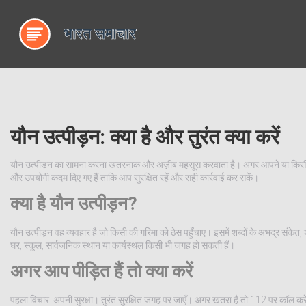
यौन उत्पीड़न: क्या है और तुरंत क्या करें
यौन उत्पीड़न का सामना करना खतरनाक और अज़ीब महसूस करवाता है। अगर आपने या किसी करीब
और उपयोगी कदम दिए गए हैं ताकि आप सुरक्षित रहें और सही कार्रवाई कर सकें।
क्या है यौन उत्पीड़न?
यौन उत्पीड़न वह व्यवहार है जो किसी की गरिमा को ठेस पहुँचाए। इसमें शब्दों के अभद्र संकेत
घर, स्कूल, सार्वजनिक स्थान या कार्यस्थल किसी भी जगह हो सकती हैं।
अगर आप पीड़ित हैं तो क्या करें
पहला विचार: अपनी सुरक्षा। तुरंत सुरक्षित जगह पर जाएँ। अगर खतरा है तो 112 पर कॉल करें