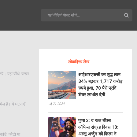
लोकप्रिय लेख
ें। यहां सीधे, सरल
आईआरएफसी का शुद्ध लाभ
34% बढ़कर 1,717 करोड़
रुपये हुआ, 70 पैसे प्रति
शेयर लाभांश देगी
िल हैं। ये घटनाएँ
मई 21 2024
पुष्पा 2: द रूल बॉक्स
ऑफिस संग्रह दिवस 10:
अल्लू अर्जुन की फिल्म ने
ॉर्ड, फोटो या