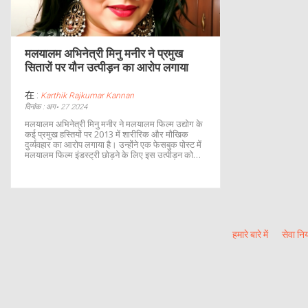
मलयालम अभिनेत्री मिनु मनीर ने प्रमुख
सितारों पर यौन उत्पीड़न का आरोप लगाया
在 :
Karthik Rajkumar Kannan
दिनांक : अग॰ 27 2024
मलयालम अभिनेत्री मिनु मनीर ने मलयालम फिल्म उद्योग के
कई प्रमुख हस्तियों पर 2013 में शारीरिक और मौखिक
दुर्व्यवहार का आरोप लगाया है। उन्होंने एक फेसबुक पोस्ट में
मलयालम फिल्म इंडस्ट्री छोड़ने के लिए इस उत्पीड़न को
'असहनीय' बताया। इस खुलासे के बाद, केरल सरकार ने
विशेष जांच टीम का गठन किया है।
हमारे बारे में
सेवा नि