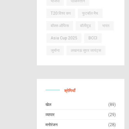
भाजपा
पाकिस्तान
T20 विश्व कप
फुटबॉल मैच
बॉक्स ऑफिस
बॉलीवुड
भारत
Asia Cup 2025
BCCI
जुर्माना
लखनऊ सुपर जायंट्स
श्रेणियाँ
खेल
(89)
व्यापार
(29)
मनोरंजन
(28)