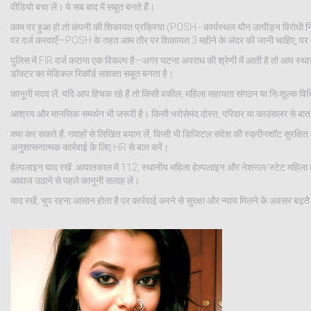
वीडियो बचा लें। ये सब बाद में सबूत बनते हैं।
काम पर हुआ हो तो कंपनी की शिकायत प्रक्रिया (POSH - कार्यस्थल यौन उत्पीड़न विरोधी
पर दर्ज करवाएँ—POSH के तहत आम तौर पर शिकायत 3 महीने के अंदर की जानी चाहिए, पर
पुलिस में FIR दर्ज कराना एक विकल्प है—अगर घटना अपराध की श्रेणी में आती है तो आप स्थ
डॉक्टर का मेडिकल रिकॉर्ड सशक्त सबूत बनता है।
कानूनी मदद लें: यदि आप हिचक रहे हैं तो किसी वकील, महिला सहायता संगठन या निःशुल्क व
आश्रय और मानसिक समर्थन भी जरूरी है। किसी भरोसेमंद दोस्त, परिवार या काउंसलर से बात करें। 
क्या कर सकते हैं: गवाहों से लिखित बयान लें, किसी भी डिजिटल संदेश की स्क्रीनशॉट सुरक्ष
अनुशासनात्मक कार्रवाई के लिए HR से बात करें।
हेल्पलाइन याद रखें: आपातकाल में 112, स्थानीय महिला हेल्पलाइन और नेशनल/स्टेट महिला
आवाज उठाने से पहले कानूनी सलाह लें।
याद रखें, चुप रहना आसान होता है पर कार्रवाई करने से सुरक्षा और न्याय मिलने के अवसर बढ़त