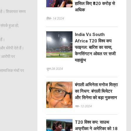
हासिल किए ₹820 करोड़ से
अधिक
ती है। शिकायत समय
दिस॰ 14 2024
ंपर्क हुआ हो;
India Vs South
हैं।
Africa T20 विश्व कप
फाइनल: बारिश का साया,
 थेरेपी देते हैं।
केनसिंगटन ओवल पर सजी
या आरोपी पर
महाकुंभ
जून 28 2024
सामाजिक मंचों पर
बंगाली अभिनेता मनोज मित्रा
का निधन: बंगाली थियेटर
और सिनेमा को बड़ा नुकसान
नव॰ 12 2024
T20 विश्व कप: साउथ
अफ्रीका ने अमेरिका को 18