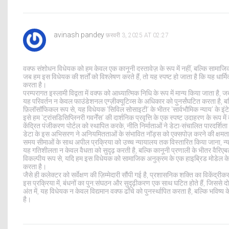
avinash pandey
फ़रवरी 3, 2025 AT 02:27
वक्फ संशोधन विधेयक को हम केवल एक कानूनी दस्तावेज़ के रूप में नहीं, बल्कि सामाजिक 
जब हम इस विधेयक की शर्तों को विश्लेषण करते हैं, तो यह स्पष्ट हो जाता है कि यह धार्मिक
करता है।
परम्परागत इस्लामी विद्वता में वक्फ को आध्यात्मिक निधि के रूप में मान्य किया जाता है
यह परिवर्तन न केवल फाउंडेशनल एग्ज़ीक्यूटिव्स के अधिकार को पुनर्संघटित करता है, 
फ़िलॉसॉफिकल रूप से, यह विधेयक 'सिविल सोसाइटी' के भीतर 'सार्वभौमिक न्याय' के इंटेग्
इसे हम 'ट्रांसडिसिप्लिनरी गवर्नेंस' की दार्शनिक प्रवृत्ति के एक स्पष्ट उदाहरण के रूप मे
केंद्रित पंजीकरण पोर्टल को स्थापित करके, नीति निर्माताओं ने डेटा-संचालित पारदर्शि
डेटा के इस अभिसरण ने अनियमितताओं के संभावित नॉड्स को एक्सपोज़ करने की क्षमता 
समय सीमाओं के साथ अपील प्रक्रिया को उच्च न्यायालय तक विस्तारित किया जाना, न्य
यह गतिशीलता न केवल वैधता को सुदृढ़ करती है, बल्कि कानूनी प्रणाली के भीतर वैरि
विकल्पीय रूप से, यदि हम इस विधेयक को सामाजिक अनुक्रम के एक हाइब्रिड मोडेल के रूप म
करता है।
जैसे ही कलेक्टर को सर्वेक्षण की ज़िम्मेदारी सौंपी गई है, प्रशासनिक शक्ति का विकेंद्रीक
इस प्रक्रिया में, बंधनों का पुन:संघठन और सुदृढ़ीकरण एक साथ घटित होते हैं, जिससे दोन
अंत में, यह विधेयक न केवल विद्यमान वक्फ ढाँचे को पुनर्स्थापित करता है, बल्कि भविष्
है।