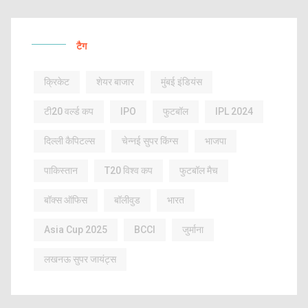
टैग
क्रिकेट
शेयर बाजार
मुंबई इंडियंस
टी20 वर्ल्ड कप
IPO
फुटबॉल
IPL 2024
दिल्ली कैपिटल्स
चेन्नई सुपर किंग्स
भाजपा
पाकिस्तान
T20 विश्व कप
फुटबॉल मैच
बॉक्स ऑफिस
बॉलीवुड
भारत
Asia Cup 2025
BCCI
जुर्माना
लखनऊ सुपर जायंट्स