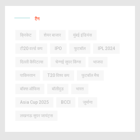
टैग
क्रिकेट
शेयर बाजार
मुंबई इंडियंस
टी20 वर्ल्ड कप
IPO
फुटबॉल
IPL 2024
दिल्ली कैपिटल्स
चेन्नई सुपर किंग्स
भाजपा
पाकिस्तान
T20 विश्व कप
फुटबॉल मैच
बॉक्स ऑफिस
बॉलीवुड
भारत
Asia Cup 2025
BCCI
जुर्माना
लखनऊ सुपर जायंट्स