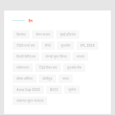
टैग
क्रिकेट
शेयर बाजार
मुंबई इंडियंस
टी20 वर्ल्ड कप
IPO
फुटबॉल
IPL 2024
दिल्ली कैपिटल्स
चेन्नई सुपर किंग्स
भाजपा
पाकिस्तान
T20 विश्व कप
फुटबॉल मैच
बॉक्स ऑफिस
बॉलीवुड
भारत
Asia Cup 2025
BCCI
जुर्माना
लखनऊ सुपर जायंट्स