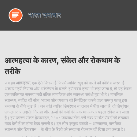
आत्महत्या के कारण, संकेत और रोकथाम के
तरीके
जब हम
आत्महत्या
,
एक ऐसी क्रिया है जिसमें व्यक्ति खुद को मारने की कोशिश करता है,
अक्सर गहरी निराशा और अकेलेपन के चलते
. इसे
स्वयं-हत्या
भी कहा जाता है, तो यह केवल
एक व्यक्तिगत समस्या नहीं बल्कि सामाजिक और स्वास्थ्य संबंधी मुद्दा भी है।
मानसिक
स्वास्थ्य
,
व्यक्ति की सोच, भावना और व्यवहार को नियंत्रित करने वाला समग्र पहलू
इस
समस्या से सीधे जुड़ा है। जब कोई व्यक्ति डिप्रेशन या तनाव में फँस जाता है, तो
डिप्रेशन
,
एक लगातार उदासी, निराशा और ऊर्जा की कमी की अवस्था
अक्सर पहला संकेत बन जाता
है। इस कारण
संकट हेल्पलाइन
,
24x7 उपलब्ध टोल‑फ़्री नंबर या चैट सेवाएँ जो तत्काल
मदद देती हैं
का होना बेहद ज़रूरी है। इन तीन प्रमुख घटकों – आत्महत्या, मानसिक
स्वास्थ्य और डिपरशन – के बीच के रिश्ते को समझना रोकथाम की दिशा तय करता है।