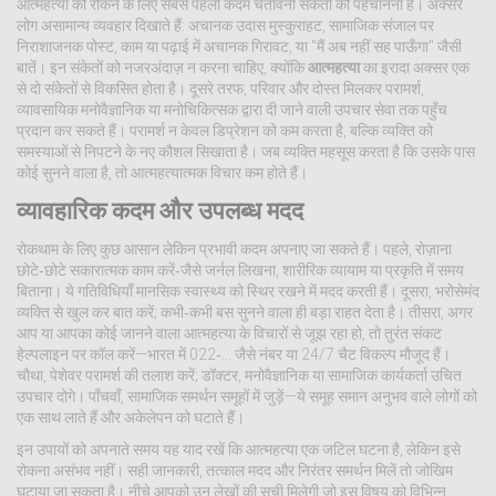
आत्महत्या को रोकने के लिए सबसे पहला कदम चेतावनी संकेतों को पहचानना है। अक्सर
लोग असामान्य व्यवहार दिखाते हैं: अचानक उदास मुस्कुराहट, सामाजिक संजाल पर
निराशाजनक पोस्ट, काम या पढ़ाई में अचानक गिरावट, या "मैं अब नहीं सह पाऊँगा" जैसी
बातें। इन संकेतों को नजरअंदाज़ न करना चाहिए, क्योंकि
आत्महत्या
का इरादा अक्सर एक
से दो संकेतों से विकसित होता है। दूसरे तरफ, परिवार और दोस्त मिलकर
परामर्श
,
व्यावसायिक मनोवैज्ञानिक या मनोचिकित्सक द्वारा दी जाने वाली उपचार सेवा
तक पहुँच
प्रदान कर सकते हैं। परामर्श न केवल डिप्रेशन को कम करता है, बल्कि व्यक्ति को
समस्याओं से निपटने के नए कौशल सिखाता है। जब व्यक्ति महसूस करता है कि उसके पास
कोई सुनने वाला है, तो आत्महत्यात्मक विचार कम होते हैं।
व्यावहारिक कदम और उपलब्ध मदद
रोकथाम के लिए कुछ आसान लेकिन प्रभावी कदम अपनाए जा सकते हैं। पहले, रोज़ाना
छोटे‑छोटे सकारात्मक काम करें‑जैसे जर्नल लिखना, शारीरिक व्यायाम या प्रकृति में समय
बिताना। ये गतिविधियाँ मानसिक स्वास्थ्य को स्थिर रखने में मदद करती हैं। दूसरा, भरोसेमंद
व्यक्ति से खुल कर बात करें; कभी‑कभी बस सुनने वाला ही बड़ा राहत देता है। तीसरा, अगर
आप या आपका कोई जानने वाला आत्महत्या के विचारों से जूझ रहा हो, तो तुरंत
संकट
हेल्पलाइन
पर कॉल करें—भारत में 022‑... जैसे नंबर या 24/7 चैट विकल्प मौजूद हैं।
चौथा, पेशेवर परामर्श की तलाश करें; डॉक्टर, मनोवैज्ञानिक या सामाजिक कार्यकर्ता उचित
उपचार दोगे। पाँचवाँ, सामाजिक समर्थन समूहों में जुड़ें—ये समूह समान अनुभव वाले लोगों को
एक साथ लाते हैं और अकेलेपन को घटाते हैं।
इन उपायों को अपनाते समय यह याद रखें कि आत्महत्या एक जटिल घटना है, लेकिन इसे
रोकना असंभव नहीं। सही जानकारी, तत्काल मदद और निरंतर समर्थन मिलें तो जोखिम
घटाया जा सकता है। नीचे आपको उन लेखों की सूची मिलेगी जो इस विषय को विभिन्न