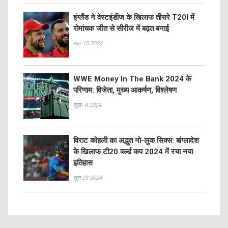
इंग्लैंड ने वेस्टइंडीज के खिलाफ तीसरे T20I में
रोमांचक जीत से सीरीज में बढ़त बनाई
नव॰ 15 2024
WWE Money In The Bank 2024 के
परिणाम: विजेता, मुख्य आकर्षण, विश्लेषण
जुल॰ 8 2024
विराट कोहली का अद्भुत नो-लुक सिक्स: बांग्लादेश
के खिलाफ टी20 वर्ल्ड कप 2024 में रचा नया
इतिहास
जून 23 2024