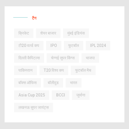
टैग
क्रिकेट
शेयर बाजार
मुंबई इंडियंस
टी20 वर्ल्ड कप
IPO
फुटबॉल
IPL 2024
दिल्ली कैपिटल्स
चेन्नई सुपर किंग्स
भाजपा
पाकिस्तान
T20 विश्व कप
फुटबॉल मैच
बॉक्स ऑफिस
बॉलीवुड
भारत
Asia Cup 2025
BCCI
जुर्माना
लखनऊ सुपर जायंट्स