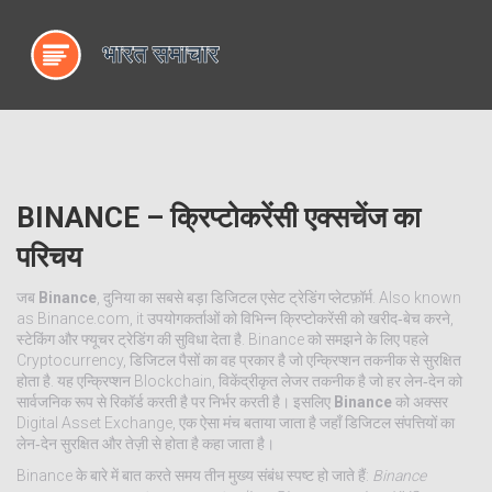
BINANCE – क्रिप्टोकरेंसी एक्सचेंज का
परिचय
जब
Binance
,
दुनिया का सबसे बड़ा डिजिटल एसेट ट्रेडिंग प्लेटफ़ॉर्म
. Also known
as
Binance.com
, it
उपयोगकर्ताओं को विभिन्न क्रिप्टोकरेंसी को खरीद‑बेच करने,
स्टेकिंग और फ्यूचर ट्रेडिंग की सुविधा देता है
.
Binance को समझने के लिए पहले
Cryptocurrency
,
डिजिटल पैसों का वह प्रकार है जो एन्क्रिप्शन तकनीक से सुरक्षित
होता है
.
यह एन्क्रिप्शन
Blockchain
,
विकेंद्रीकृत लेजर तकनीक है जो हर लेन‑देन को
सार्वजनिक रूप से रिकॉर्ड करती है
पर निर्भर करती है। इसलिए
Binance
को अक्सर
Digital Asset Exchange
,
एक ऐसा मंच बताया जाता है जहाँ डिजिटल संपत्तियों का
लेन‑देन सुरक्षित और तेज़ी से होता है
कहा जाता है।
Binance के बारे में बात करते समय तीन मुख्य संबंध स्पष्ट हो जाते हैं:
Binance