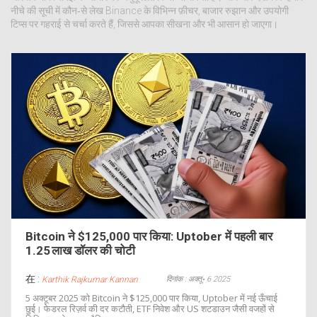
नीचे की सूची में कौन‑से लेख Binance के विभिन्न फ़ीचर, बाजार रुझान और उपयोगी
टिप्स पर गहराई से चर्चा करते हैं, जिससे आपका सीखना और भी आसान हो जाएगा।
Bitcoin ने $125,000 पार किया: Uptober में पहली बार
1.25 लाख डॉलर की चोटी
在 :
दिनांक : अक्तू॰ 6 2025
Karthik Rajkumar Kannan
5 अक्टूबर 2025 को Bitcoin ने $125,000 पार किया, Uptober में नई ऊँचाई
छुई। फेडरल रिज़र्व की दर कटौती, ETF निवेश और US शटडाउन जैसी वजहों से