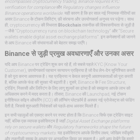
encompasses cryptocurrency trading
,
Binance requires KYC
verification for compliance
और
Regulatory changes influence
Binance operations worldwide
. यही कारण है कि हर साल नई नियामक नीतियों का
असर Binance के टोकन लिस्टिंग, फ़ी संरचना और उपयोगकर्ता अनुभव पर पड़ेगा। साथ
ही, cryptocurrency की स्थिरता
Blockchain
तकनीक की विश्वसनीयता से जुड़ी है
—जैसे “Cryptocurrency runs on blockchain technology” और “Secure
wallets enable digital asset exchange platforms”. इन कनेक्शनों को जानने
से आप Binance की संभावनाओं को बेहतर समझ पाएँगे।
Binance से जुड़ी प्रमुख अवधारणाएँ और उनका असर
यदि आप Binance पर ट्रेडिंग शुरू कर रहे हैं, तो सबसे पहले
KYC (Know Your
Customer)
,
उपयोगकर्ता पहचान सत्यापन प्रक्रिया है जो वैध लेन‑देन सुनिश्चित करती
है
को पूरा करना आवश्यक है। यह प्रक्रिया न केवल कानूनी आवश्यकताओं को पूरा करती
है, बल्कि आपके फंड की सुरक्षा भी बढ़ाती है। दूसरे, Binance के
Fee Structure
,
ट्रेडिंग, निकासी और लिस्‍टिंग के लिए लागू शुल्कों का ढांचा है
को समझना आपके लाभ को
अधिकतम करने में मदद करता है। तीसरा, Binance की
Launchpad
,
नई टोकन
इनीशियल कॉइन ऑफरिंग (ICO) की लॉन्चिंग प्लेटफ़ॉर्म है
अक्सर नई प्रोजेक्ट्स को फंडिंग
देती है, जिससे शुरुआती निवेशकों को पहले‑हाथ अवसर मिलते हैं।
इन सभी पहलुओं को एकत्र करने पर स्पष्ट होता है कि Binance सिर्फ एक ट्रेडिंग साइट
नहीं, बल्कि एक व्यापक इकोसिस्टम है जहाँ
Digital Asset Exchange platforms
rely on secure wallets
और
Regulatory frameworks shape the future
of cryptocurrency markets
. यह इकोसिस्टम आपके वित्तीय लक्ष्य, जोखिम स्वीकृति
और तकनीकी समझ के आधार पर अनुकूलित किया जा सकता है। आगे आप देखेंगे कि हमारे