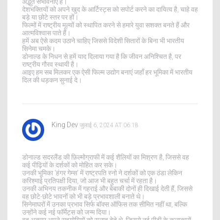
अद्भुत संभावनाएं हैं।
देशभक्तियों को अपने खुद के आर्टिस्ट्स को सपोर्ट करने का दायित्व है, चाहे वह
बड़े या छोटे स्तर पर हों।
फिल्मों में राष्ट्रीय मूल्यों को स्थापित करने से हमारे युवा सशक्त बनते हैं और
आत्मविश्वास पाते हैं।
हमें अब ऐसे कदम उठाने चाहिए जिससे विदेशी सितारों के बिना भी भारतीय
सिनेमा चमके।
डोनाल्ड के निधन से हमें याद दिलाया गया है कि जीवन अनिश्चित है, पर
राष्ट्रीय गौरव स्थायी है।
आइए हम सब मिलकर एक ऐसी फिल्म उद्योग बनाएं जहाँ हर भूमिका में भारतीय
दिल की धड़कन सुनाई दे।
King Dev
जुलाई 6, 2024 AT 06:18
डोनाल्ड सदरलैंड की फ़िल्मोग्राफी में कई शैलियों का मिश्रण है, जिससे वह
कई पीढ़ियों के दर्शकों को मोहित कर सके।
उनकी भूमिका 'हंगर गेम्स' में राष्ट्रपति स्नो ने दर्शकों को एक ठंडा लेकिन
करिश्माई प्रतिपक्षी दिया, जो आज भी बहुत चर्चा में रहता है।
उनकी अभिनय तकनीक में गहराई और बेबाकी दोनों ही दिखाई देती हैं, जिससे
वह छोटे-छोटे भावनों को भी बड़े प्रभावशाली बनाते थे।
सिनेमाघरों में उनका प्रभाव सिर्फ बॉक्स ऑफिस तक सीमित नहीं था, बल्कि
उन्होंने कई नई फॉर्मेट्स को जन्म दिया।
वह अक्सर अपने सहयोगियों को सलाह देते थे, जिससे नई पीढ़ी के कलाकारों