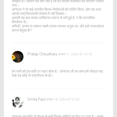
समझते हैं!!! लेकिन यह सच नहीं है कि हर विदेशी कलाकार का योगदान नकारा
जाए।
डोनाल्ड ने तो कई भारतीय फ़िल्म‑निर्माताओं को प्रेरित किया, और यह तथ्य
आपके राष्ट्रीयतावादी फोकस में नहीं दिखता।
आपकी यह बात शायद व्यक्तिगत भावना से भरी हुई है, न कि वास्तविक
विश्लेषण से।
कॉमेडी, ड्रामा या एक्शन-सबमें उनका स्वभाव अनूठा था, और इसे नज़रअंदाज़
करना बेतुका है!!!
Pratap Chaudhary
अगस्त 11, 2024 AT 14:18
हम सभी को इस क्षति पर गहरा शोक है। डोनाल्ड जी का काम हमें जोड़ता रहा,
चाहे वह कोई भी राष्ट्रीयता के हों।
Smita Paul
अगस्त 18, 2024 AT 20:42
डोनाल्ड सदरलैंड के निधन से सभी फिल्म प्रेमियों का दिल टूट गया है। उनके