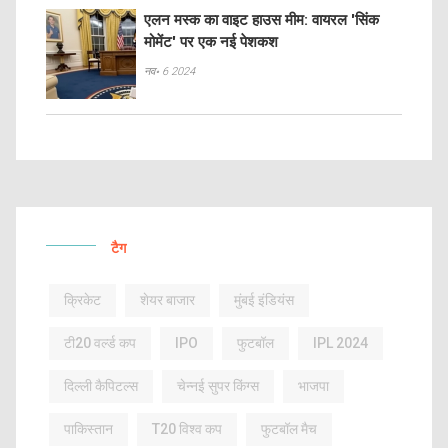
एलन मस्क का वाइट हाउस मीम: वायरल 'सिंक
मोमेंट' पर एक नई पेशकश
नव॰ 6 2024
टैग
क्रिकेट
शेयर बाजार
मुंबई इंडियंस
टी20 वर्ल्ड कप
IPO
फुटबॉल
IPL 2024
दिल्ली कैपिटल्स
चेन्नई सुपर किंग्स
भाजपा
पाकिस्तान
T20 विश्व कप
फुटबॉल मैच