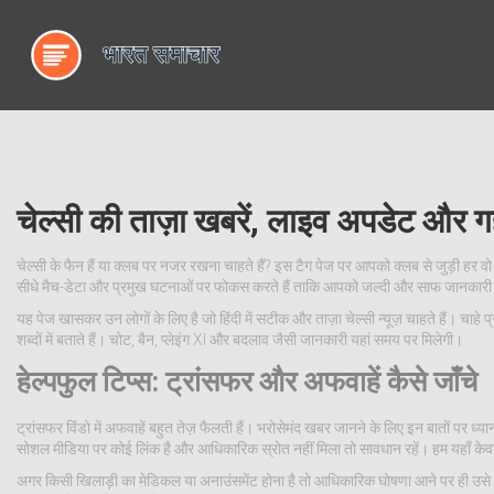
चेल्सी की ताज़ा खबरें, लाइव अपडेट और गह
चेल्सी के फैन हैं या क्लब पर नजर रखना चाहते हैं? इस टैग पेज पर आपको क्लब से जुड़ी हर 
सीधे मैच-डेटा और प्रमुख घटनाओं पर फोकस करते हैं ताकि आपको जल्दी और साफ जानकार
यह पेज खासकर उन लोगों के लिए है जो हिंदी में सटीक और ताज़ा चेल्सी न्यूज़ चाहते हैं। चाहे 
शब्दों में बताते हैं। चोट, बैन, प्लेइंग XI और बदलाव जैसी जानकारी यहां समय पर मिलेगी।
हेल्पफुल टिप्स: ट्रांसफर और अफवाहें कैसे जाँचे
ट्रांसफर विंडो में अफवाहें बहुत तेज़ फैलती हैं। भरोसेमंद खबर जानने के लिए इन बातों पर ध्य
सोशल मीडिया पर कोई लिंक है और आधिकारिक स्रोत नहीं मिला तो सावधान रहें। हम यहाँ केवल 
अगर किसी खिलाड़ी का मेडिकल या अनाउंसमेंट होना है तो आधिकारिक घोषणा आने पर ही उसे पक्क