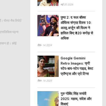
मई 20 2026
पुष्पा 2: द रूल बॉक्स
। पोस्ट-मैच रिपोर्ट
ऑफिस संग्रह दिवस 10:
अल्लू अर्जुन की फिल्म ने
च एनालिसिस पढ़ना
हासिल किए ₹820 करोड़ से
अधिक
ं आसान हो। कोई
दिस॰ 14 2024
Google Gemini
Retro Images: फ्री
स्टेप-बाय-स्टेप गाइड, बेस्ट
प्रॉम्प्ट्स और प्रो टिप्स
सित॰ 16 2025
गुरु गोबिंद सिंह जयंती
2025: महत्व, संदेश और
शिक्षाएं