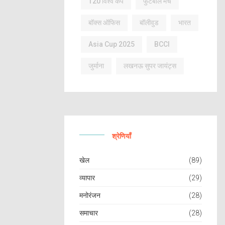
T20 विश्व कप
फुटबॉल मैच
बॉक्स ऑफिस
बॉलीवुड
भारत
Asia Cup 2025
BCCI
जुर्माना
लखनऊ सुपर जायंट्स
श्रेणियाँ
खेल
(89)
व्यापार
(29)
मनोरंजन
(28)
समाचार
(28)