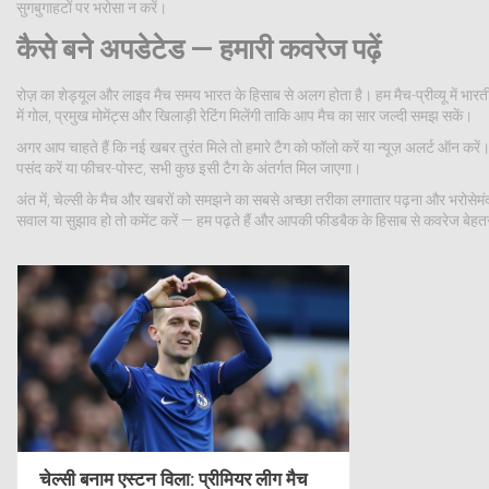
सुगबुगाहटों पर भरोसा न करें।
कैसे बने अपडेटेड — हमारी कवरेज पढ़ें
रोज़ का शेड्यूल और लाइव मैच समय भारत के हिसाब से अलग होता है। हम मैच-प्रीव्यू में भारत
में गोल, प्रमुख मोमेंट्स और खिलाड़ी रेटिंग मिलेंगी ताकि आप मैच का सार जल्दी समझ सकें।
अगर आप चाहते हैं कि नई खबर तुरंत मिले तो हमारे टैग को फॉलो करें या न्यूज़ अलर्ट ऑन करें
पसंद करें या फीचर-पोस्ट, सभी कुछ इसी टैग के अंतर्गत मिल जाएगा।
अंत में, चेल्सी के मैच और खबरों को समझने का सबसे अच्छा तरीका लगातार पढ़ना और भरोसेमंद
सवाल या सुझाव हो तो कमेंट करें — हम पढ़ते हैं और आपकी फीडबैक के हिसाब से कवरेज बेहतर
चेल्सी बनाम एस्टन विला: प्रीमियर लीग मैच