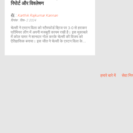
रिपोर्ट और विश्लेषण
在 :
Karthik Rajkumar Kannan
दिनांक : दिस॰ 2 2024
चेल्सी ने एस्टन विला को स्टैमफोर्ड ब्रिज पर 3-0 से हराकर
प्रीमियर लीग में अपनी मजबूती कायम रखी है। इस मुकाबले
में कोल पामर ने शानदार गोल करके चेल्सी की विजय को
ऐतिहासिक बनाया। इस जीत ने चेल्सी के एस्टन विला के
खिलाफ घरेलू फार्म को और मजबूत किया है। दोनों टीमों के
बीच कुल 58 मुकाबले हुए हैं जिनमें से 14 ड्रॉ रहे हैं।
हमारे बारे में
सेवा नि