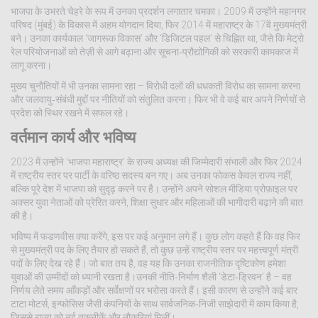
भाजपा के उभरते चेहरे के रूप में उनका प्रदर्शन लगातार चमका। 2009 में उन्होंने महानगर
परिषद (मुंबई) के विकास में अहम योगदान दिया, फिर 2014 में महाराष्ट्र के 17वें मुख्यमंत्री
बने। उनका कार्यकाल ‘जागरूक विकास’ और ‘डिजिटल पहल’ से चिह्नित था, जैसे कि मेट्रो
रेल परियोजनाओं को तेज़ी से आगे बढ़ाना और सूचना‑प्रौद्योगिकी को सरकारी कामकाज में
लागू करना।
मुख्य चुनौतियों में भी उनका सामना रहा – विरोधी दलों की धधकती विरोध का सामना करना
और जलवायु‑संबंधी मुद्दों पर नीतियों को संतुलित करना। फिर भी वे कई बार अपने निर्णयों से
प्रदेश को स्थिर रखने में सफल रहे।
वर्तमान कार्य और भविष्य
2023 में उन्होंने ‘भाजपा महाराष्ट्र’ के राज्य अध्यक्ष की जिम्मेदारी संभाली और फिर 2024
में राष्ट्रीय स्तर पर पार्टी के वरिष्ठ सदस्य बन गए। अब उनका फोकस केवल राज्य नहीं,
बल्कि पूरे देश में भाजपा को सुदृढ़ करने पर है। उन्होंने अपने सोशल मीडिया प्रोफ़ाइल पर
अक्सर युवा नेताओं को प्रेरित करने, शिक्षा सुधार और महिलाओं की भागीदारी बढ़ाने की बात
की है।
भविष्य में फडणवीस क्या करेंगे, इस पर कई अनुमान लगे हैं। कुछ लोग कहते हैं कि वह फिर
से मुख्यमंत्री पद के लिए तैयार हो सकते हैं, तो कुछ उन्हें राष्ट्रीय स्तर पर महत्त्वपूर्ण मंत्री
पदों के लिए देख रहे हैं। जो बात तय है, वह यह कि उनका राजनीतिक दृष्टिकोण हमेशा
युवाओं की उम्मीदों को ध्यानी रखता है।उनकी नीति‑निर्माण शैली ‘डेटा‑ड्रिवन’ है – वह
निर्णय लेते समय आँकड़ों और सर्वेक्षणों पर भरोसा करते हैं। इसी कारण से उन्होंने कई बार
टाटा मोटर्स, इन्फोसिस जैसी कंपनियों के साथ सार्वजनिक‑निजी साझेदारी में काम किया है,
जिससे राज्य को नई तकनीकें और नौकरियां मिलीं।