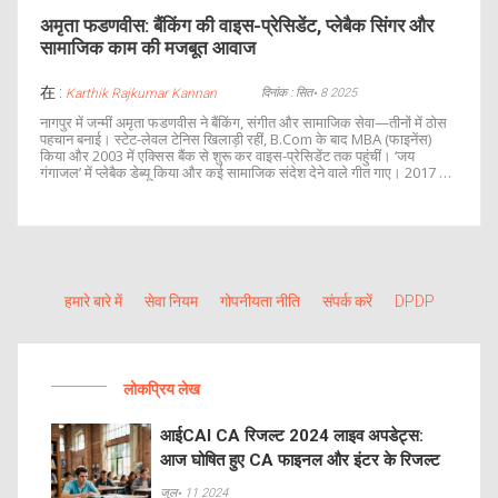
अमृता फडणवीस: बैंकिंग की वाइस-प्रेसिडेंट, प्लेबैक सिंगर और
सामाजिक काम की मजबूत आवाज
在 :
दिनांक : सित॰ 8 2025
Karthik Rajkumar Kannan
नागपुर में जन्मीं अमृता फडणवीस ने बैंकिंग, संगीत और सामाजिक सेवा—तीनों में ठोस
पहचान बनाई। स्टेट-लेवल टेनिस खिलाड़ी रहीं, B.Com के बाद MBA (फाइनेंस)
किया और 2003 में एक्सिस बैंक से शुरू कर वाइस-प्रेसिडेंट तक पहुंचीं। ‘जय
गंगाजल’ में प्लेबैक डेब्यू किया और कई सामाजिक संदेश देने वाले गीत गाए। 2017 में
उन्होंने नेशनल प्रेयर ब्रेकफास्ट में भारत का प्रतिनिधित्व भी किया।
हमारे बारे में
सेवा नियम
गोपनीयता नीति
संपर्क करें
DPDP
लोकप्रिय लेख
आईCAI CA रिजल्ट 2024 लाइव अपडेट्स:
आज घोषित हुए CA फाइनल और इंटर के रिजल्ट
जुल॰ 11 2024