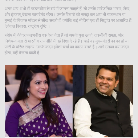
अगर आप अभी भी फडणवीस के बारे में जानना चाहते हैं, तो उनके सार्वजनिक भाषण, लेख,
और इंटरव्यू देखना फायदेमंद रहेगा। उनके विचारों को समझ कर आप भी राजस्थान या
मुम्बई के विकास मॉडल से सीख सकते हैं, क्योंकि कई नीतियां एक ही सिद्धांत पर आधारित हैं:
‘लोकल विकास, राष्ट्रीय दृष्टि’।
संक्षेप में, देवेंद्र फडणवीस एक ऐसा नेता हैं जो अपनी युवा ऊर्जा, तकनीकी समझ, और
निर्णय‑क्षमता से भारतीय राजनीति में नई दिशा दे रहे हैं। चाहे वह मुख्यमंत्री का पद हो या
पार्टी के वरिष्ठ सदस्य, उनके कदम हमेशा चर्चा का कारण बनते हैं। आगे उनका क्या कदम
होगा, यही देखना बाकी है।