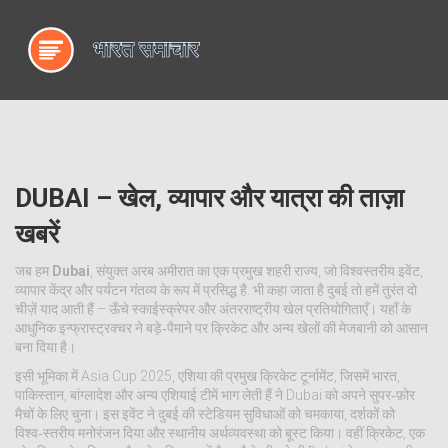
DUBAI – खेल, व्यापार और यात्रा की ताज़ा
खबरें
जब हम
Dubai
,
संयुक्त अरब अमीरात का एक प्रमुख शहरी राज्य, जो विश्वस्तरीय इवेंट,
व्यापार केंद्र और पर्यटन गंतव्य के रूप में प्रसिद्ध है
. भी कहा जाता है
दुबई
तो हमें तुरंत दो
चीज़ें याद आती हैं – ऊँचे स्काईस्क्रेपर और अंतरराष्ट्रीय खेल प्रतियोगिताएँ। यहाँ के
आधुनिक इन्फ्रास्ट्रक्चर ने बड़े‑पैमाने पर क्रिकेट और अन्य खेलों की मेजबानी को आसान
बना दिया है।
इसी भूमिका में
Asia Cup 2025
,
एशिया की प्रमुख क्रिकेट टूर्नामेंट, जिसमें भारत,
पाकिस्तान, बांग्लादेश और अन्य एशियाई टीमें भाग लेती हैं
ने Dubai को अपने सुपर‑फ़ोर
मैचों के लिए चुना। इस इवेंट ने दुबई की स्टेडियम सुविधाओं को चमकाया, दर्शकों को
विश्व‑स्तरीय मनोरंजन दिया और स्थानीय अर्थव्यवस्था को बूस्ट किया। वहीं
क्रिकेट
,
एक