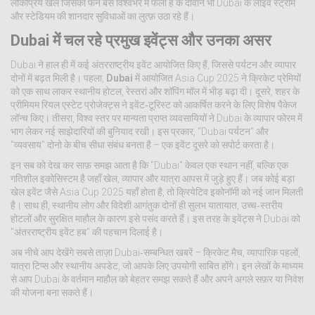
लोकप्रिय खेल जिसका फैन बेस विश्वभर में फैला है
के दीवाने भी Dubai के लाइव स्ट्रीम
और स्टेडियम की शानदार सुविधाओं का लुत्फ़ उठा रहे हैं।
Dubai में चल रहे प्रमुख इवेंट्स और उनका असर
Dubai ने हाल ही में कई अंतरराष्ट्रीय इवेंट आयोजित किए हैं, जिससे पर्यटन और व्यापार
दोनों में बढ़त मिली है। पहला,
Dubai
में आयोजित Asia Cup 2025 ने क्रिकेट प्रेमियों
को एक साथ लाकर स्थानीय होटल, रेस्तरां और शॉपिंग मॉल में भीड़ बढ़ा दी। दूसरे, शहर के
प्रीमियम रियल एस्टेट प्रोजेक्ट्स ने इवेंट‑टूरिस्ट को आकर्षित करने के लिए विशेष पैकेज
लॉन्च किए। तीसरा, विश्व स्तर पर मान्यता प्राप्त व्यवसायियों ने Dubai के व्यापार फोरम में
भाग लेकर नई साझेदारियों की बुनियाद रखी। इस प्रकार, "Dubai पर्यटन" और
"व्यवसाय" दोनो के बीच सीधा संबंध बनता है – एक इवेंट दूसरे को सपोर्ट करता है।
इन सब को देख कर साफ़ समझ आता है कि "Dubai" केवल एक स्थान नहीं, बल्कि एक
गतिशील इकोसिस्टम है जहाँ खेल, व्यापार और यात्रा आपस में जुड़े हुए हैं। जब कोई बड़ा
खेल इवेंट जैसे Asia Cup 2025 यहाँ होता है, तो क्रियेटिव इकोनॉमी को नई जान मिलती
है। साथ ही, स्थानीय लोग और विदेशी आगंतुक दोनों ही सुलभ यातायात, उच्च‑स्तरीय
होटलों और सुरक्षित माहौल के कारण इसे पसंद करते हैं। इस तरह के इवेंट्स ने Dubai को
"अंतरराष्ट्रीय इवेंट हब" की पहचान दिलाई है।
अब नीचे आप देखेंगे सबसे ताज़ा Dubai‑सम्बन्धित खबरें – क्रिकेट मैच, व्यापारिक पहलों,
यात्रा टिप्स और स्थानीय अपडेट, जो आपके लिए उपयोगी साबित होंगे। इन लेखों के माध्यम
से आप Dubai के वर्तमान माहौल को बेहतर समझ सकते हैं और अपने अगले सफ़र या निवेश
की योजना बना सकते हैं।