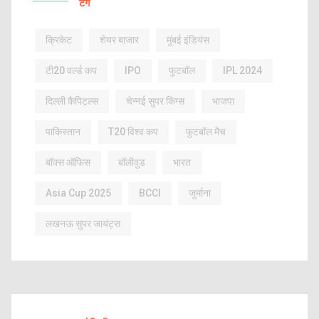
टैग
क्रिकेट
शेयर बाजार
मुंबई इंडियंस
टी20 वर्ल्ड कप
IPO
फुटबॉल
IPL 2024
दिल्ली कैपिटल्स
चेन्नई सुपर किंग्स
भाजपा
पाकिस्तान
T20 विश्व कप
फुटबॉल मैच
बॉक्स ऑफिस
बॉलीवुड
भारत
Asia Cup 2025
BCCI
जुर्माना
लखनऊ सुपर जायंट्स