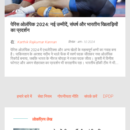
पेरिस ओलंपिक 2024: नई उम्मीदें, संघर्ष और भारतीय खिलाड़ियों
का प्रदर्शन
在 :
दिनांक : अग॰ 10 2024
Karthik Rajkumar Kannan
पेरिस ओलंपिक 2024 में एथलेटिक्स और अन्य खेलों के महत्वपूर्ण क्षणों का गवाह बना
है। पाकिस्तान के अरशद नदीम ने भाले फेंक में स्वर्ण पदक जीतकर नया ओलंपिक
रिकॉर्ड बनाया, जबकि भारत के नीरज चोपड़ा ने रजत पदक जीता। कुश्ती में विनीश
फोगाट और अमन सेहरावत का प्रदर्शन भी सराहनीय रहा। भारतीय हॉकी टीम ने भी
टूर्नामेंट में अपनी पहचान बनाने के लिए मैदान में जान लगाई है।
हमारे बारे में
सेवा नियम
गोपनीयता नीति
संपर्क करें
DPDP
लोकप्रिय लेख