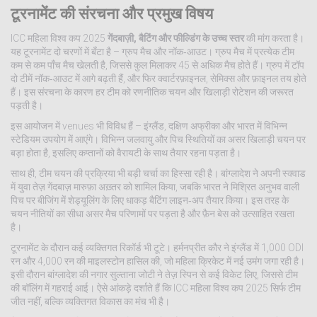
टूरनामेंट की संरचना और प्रमुख विषय
ICC महिला विश्व कप 2025
गेंदबाज़ी, बैटिंग और फील्डिंग के उच्च स्तर
की मांग करता है।
यह टूरनामेंट दो चरणों में बँटा है – ग्रुप मैच और नॉक‑आउट। ग्रुप मैच में प्रत्येक टीम
कम से कम पाँच मैच खेलती है, जिससे कुल मिलाकर 45 से अधिक मैच होते हैं। ग्रुप में टॉप
दो टीमें नॉक‑आउट में आगे बढ़ती हैं, और फिर क्वार्टरफ़ाइनल, सेमिक्स और फ़ाइनल तय होते
हैं। इस संरचना के कारण हर टीम को रणनीतिक चयन और खिलाड़ी रोटेशन की जरूरत
पड़ती है।
इस आयोजन में venues भी विविध हैं – इंग्लैंड, दक्षिण अफ्रीका और भारत में विभिन्न
स्टेडियम उपयोग में आएंगे। विभिन्न जलवायु और पिच स्थितियों का असर खिलाड़ी चयन पर
बड़ा होता है, इसलिए कप्तानों को वैरायटी के साथ तैयार रहना पड़ता है।
साथ ही, टीम चयन की प्रक्रिया भी बड़ी चर्चा का हिस्सा रही है। बांग्लादेश ने अपनी स्क्वाड
में युवा तेज़ गेंदबाज़ मारुफ़ा अख़्तर को शामिल किया, जबकि भारत ने मिश्रित अनुभव वाली
पिच पर बीजिंग में शेड्यूलिंग के लिए धाकड़ बैटिंग लाइन‑अप तैयार किया। इस तरह के
चयन नीतियों का सीधा असर मैच परिणामों पर पड़ता है और फ़ैन बेस को उत्साहित रखता
है।
टूरनामेंट के दौरान कई व्यक्तिगत रिकॉर्ड भी टूटे। हर्मनप्रीत कौर ने इंग्लैंड में 1,000 ODI
रन और 4,000 रन की माइलस्टोन हासिल की, जो महिला क्रिकेट में नई उमंग जगा रही है।
इसी दौरान बांग्लादेश की नगार सुल्ताना जोटी ने तेज़ स्पिन से कई विकेट लिए, जिससे टीम
की बॉलिंग में गहराई आई। ऐसे आंकड़े दर्शाते हैं कि ICC महिला विश्व कप 2025 सिर्फ टीम
जीत नहीं, बल्कि व्यक्तिगत विकास का मंच भी है।