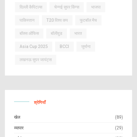
दिल्ली कैपिटल्स
चेन्नई सुपर किंग्स
भाजपा
पाकिस्तान
T20 विश्व कप
फुटबॉल मैच
बॉक्स ऑफिस
बॉलीवुड
भारत
Asia Cup 2025
BCCI
जुर्माना
लखनऊ सुपर जायंट्स
श्रेणियाँ
खेल
(89)
व्यापार
(29)