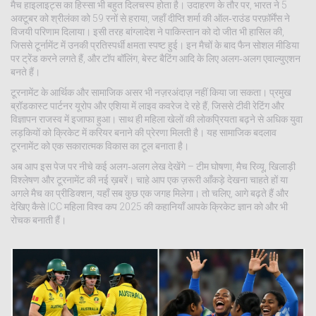
मैच हाइलाइट्स का हिस्सा भी बहुत दिलचस्प होता है। उदाहरण के तौर पर, भारत ने 5
अक्टूबर को श्रीलंका को 59 रनों से हराया, जहाँ दीप्ति शर्मा की ऑल‑राउंड परफ़ॉर्मेंस ने
विजयी परिणाम दिलाया। इसी तरह बांग्लादेश ने पाकिस्तान को दो जीत भी हासिल की,
जिससे टूर्नामेंट में उनकी प्रतिस्पर्धी क्षमता स्पष्ट हुई। इन मैचों के बाद फैन सोशल मीडिया
पर ट्रेंड करने लगते हैं, और टॉप बॉलिंग, बेस्ट बैटिंग आदि के लिए अलग‑अलग एवाल्युएशन
बनते हैं।
टूरनामेंट के आर्थिक और सामाजिक असर भी नज़रअंदाज़ नहीं किया जा सकता। प्रमुख
ब्रॉडकास्ट पार्टनर यूरोप और एशिया में लाइव कवरेज दे रहे हैं, जिससे टीवी रेटिंग और
विज्ञापन राजस्व में इजाफा हुआ। साथ ही महिला खेलों की लोकप्रियता बढ़ने से अधिक युवा
लड़कियों को क्रिकेट में करियर बनाने की प्रेरणा मिलती है। यह सामाजिक बदलाव
टूरनामेंट को एक सकारात्मक विकास का टूल बनाता है।
अब आप इस पेज पर नीचे कई अलग‑अलग लेख देखेंगे – टीम घोषणा, मैच रिव्यू, खिलाड़ी
विश्लेषण और टूरनामेंट की नई ख़बरें। चाहे आप एक ज़रूरी आँकड़े देखना चाहते हों या
अगले मैच का प्रीडिक्शन, यहाँ सब कुछ एक जगह मिलेगा। तो चलिए, आगे बढ़ते हैं और
देखिए कैसे ICC महिला विश्व कप 2025 की कहानियाँ आपके क्रिकेट ज्ञान को और भी
रोचक बनाती हैं।