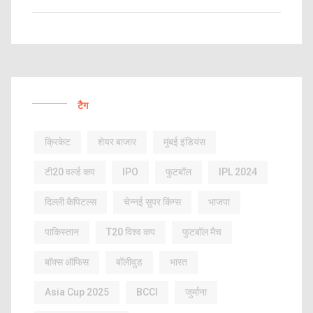
टैग
क्रिकेट
शेयर बाजार
मुंबई इंडियंस
टी20 वर्ल्ड कप
IPO
फुटबॉल
IPL 2024
दिल्ली कैपिटल्स
चेन्नई सुपर किंग्स
भाजपा
पाकिस्तान
T20 विश्व कप
फुटबॉल मैच
बॉक्स ऑफिस
बॉलीवुड
भारत
Asia Cup 2025
BCCI
जुर्माना