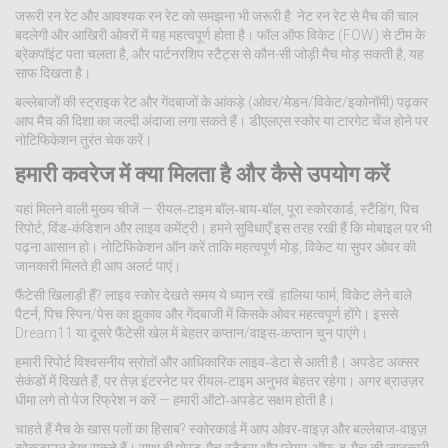
जरूरी रन रेट और आवश्यक रन रेट को समझना भी जरूरी है: नेट रन रेट से मैच की चाल
बदलेगी और आखिरी ओवरों में यह महत्वपूर्ण होता है। फॉल ऑफ विकेट (FOW) से टीम के
ब्रेकपॉइंट पता चलता है, और पार्टनरशिप स्टैट्स से कौन-सी जोड़ी मैच मोड़ सकती है, यह
साफ दिखता है।
बल्लेबाजों की स्ट्राइक रेट और गेंदबाजों के आंकड़े (ओवर/मेडन/विकेट/इकोनॉमी) पढ़कर
आप मैच की दिशा का जल्दी अंदाजा लगा सकते हैं। डीएलएस स्कोर या टारगेट चेंज होने पर
नोटिफिकेशन तुरंत चेक करें।
हमारी कवरेज में क्या मिलता है और कैसे उपयोग करें
यहां मिलने वाली मुख्य चीजें — रीयल‑टाइम बॉल‑बाय‑बॉल, पूरा स्कोरकार्ड, स्टैंडिंग, पिच
रिपोर्ट, विंड‑कंडिशन और लाइव कमेंट्री। हमने सुविधाएँ इस तरह रखी हैं कि मोबाइल पर भी
पढ़ना आसान हो। नोटिफिकेशन ऑन करें ताकि महत्वपूर्ण मोड़, विकेट या सुपर ओवर की
जानकारी मिलते ही आप अलर्ट पाएं।
फैंटेसी खिलाड़ी हैं? लाइव स्कोर देखते समय ये ध्यान रखें: हालिया फार्म, विकेट लेने वाले
पैटर्न, पिच स्पिन/पेस का झुकाव और गेंदबाजी में किसके ओवर महत्वपूर्ण होंगे। इससे
Dream11 या दूसरे फैंटेसी खेल में बेहतर कप्तान/वाइस‑कप्तान चुन पाएंगे।
हमारी रिपोर्ट विश्वसनीय स्रोतों और आधिकारिक लाइव‑डेटा से आती है। अपडेट अक्सर
सेकंडों में दिखते हैं, पर तेज़ इंटरनेट पर रीयल‑टाइम अनुभव बेहतर रहेगा। अगर ब्राउज़र
धीमा लगे तो पेज रिफ्रेश न करें — हमारी ऑटो‑अपडेट सक्षम होती है।
चाहते हैं मैच के खास पलों का हिसाब? स्कोरकार्ड में आप ओवर‑वाइज़ और बल्लेबाज‑वाइज़