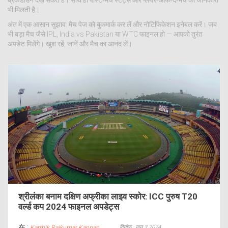
ब्रेकडाउन देख सकते हैं। साथ ही पोस्ट‑मैच स्टैट्स और प्लेयर‑ऑफ‑द‑मैच की जानकारी
भी मिलती है।
अंत में एक आसान सुझाव: मैच पेज को बुकमार्क कर लें और नोटिफिकेशन इनेबल करें। जब
भी बड़ा मैच जैसे IPL, India vs Pakistan या WTC फाइनल हो — आपको तुरंत
अपडेट मिलेंगे। खुश रहें, जानें और मैच का आनंद लें।
श्रीलंका बनाम दक्षिण अफ्रीका लाइव स्कोर: ICC पुरुष T20
वर्ल्ड कप 2024 फाइनल अपडेट्स
在 :
दिनांक : जून 3 2024
Karthik Rajkumar Kannan