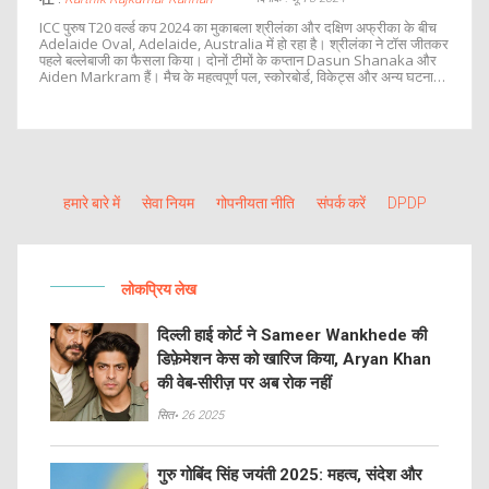
ICC पुरुष T20 वर्ल्ड कप 2024 का मुकाबला श्रीलंका और दक्षिण अफ्रीका के बीच
Adelaide Oval, Adelaide, Australia में हो रहा है। श्रीलंका ने टॉस जीतकर
पहले बल्लेबाजी का फैसला किया। दोनों टीमों के कप्तान Dasun Shanaka और
Aiden Markram हैं। मैच के महत्वपूर्ण पल, स्कोरबोर्ड, विकेट्स और अन्य घटनाओं
की लाइव अपडेट्स यहाँ पढ़ें।
हमारे बारे में
सेवा नियम
गोपनीयता नीति
संपर्क करें
DPDP
लोकप्रिय लेख
दिल्ली हाई कोर्ट ने Sameer Wankhede की
डिफ़ेमेशन केस को खारिज किया, Aryan Khan
की वेब‑सीरीज़ पर अब रोक नहीं
सित॰ 26 2025
गुरु गोबिंद सिंह जयंती 2025: महत्व, संदेश और