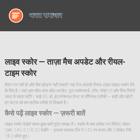
लाइव स्कोर — ताज़ा मैच अपडेट और रीयल-
टाइम स्कोर
मैदान पर नहीं हो और मैच छोड़ना नहीं चाहते? यह पेज आपको रीयल‑टाइम लाइव स्कोर देने
के लिए है। यहां आप बॉल‑बाय‑बॉल अपडेट, पूरा स्कोरकार्ड, टॉस, प्लेइंग XI और पिच रिपोर्ट
जल्द से जल्द पाएँगे। चाहे IPL हो, इंटरनेशनल टेस्ट या चैंपियंस ट्रॉफी — बड़ी और छोटी
हर घटना को हम सटीक तरीके से दिखाते हैं।
कैसे पढ़ें लाइव स्कोर — ज़रूरी बातें
लाइव स्कोर देखते समय कुछ बातें तुरंत समझ लें। स्कोर में आप हमेशा रन/विकेट/ओवर
(उदा. 145/3 (18.2)) देखेंगे — इसका मतलब टीम ने 145 रन बनाए और 3 विकेट गिरे,
18.2 ओवर हुए।