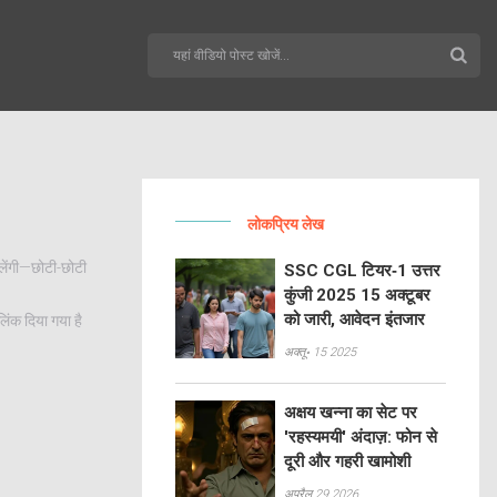
लोकप्रिय लेख
िलेंगी—छोटी-छोटी
SSC CGL टियर‑1 उत्तर
कुंजी 2025 15 अक्टूबर
को जारी, आवेदन इंतजार
िंक दिया गया है
अक्तू॰ 15 2025
अक्षय खन्ना का सेट पर
'रहस्यमयी' अंदाज़: फोन से
दूरी और गहरी खामोशी
अप्रैल 29 2026