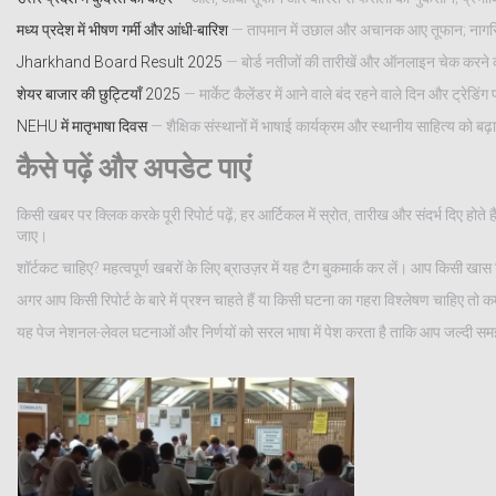
मध्य प्रदेश में भीषण गर्मी और आंधी-बारिश
— तापमान में उछाल और अचानक आए तूफान; नागर
Jharkhand Board Result 2025
— बोर्ड नतीजों की तारीखें और ऑनलाइन चेक करने की 
शेयर बाजार की छुट्टियाँ 2025
— मार्केट कैलेंडर में आने वाले बंद रहने वाले दिन और ट्रेडि
NEHU में मातृभाषा दिवस
— शैक्षिक संस्थानों में भाषाई कार्यक्रम और स्थानीय साहित्य को बढ़ा
कैसे पढ़ें और अपडेट पाएं
किसी खबर पर क्लिक करके पूरी रिपोर्ट पढ़ें; हर आर्टिकल में स्रोत, तारीख और संदर्भ दिए हो
जाए।
शॉर्टकट चाहिए? महत्वपूर्ण खबरों के लिए ब्राउज़र में यह टैग बुकमार्क कर लें। आप किसी खा
अगर आप किसी रिपोर्ट के बारे में प्रश्न चाहते हैं या किसी घटना का गहरा विश्लेषण चाहिए तो कम
यह पेज नेशनल-लेवल घटनाओं और निर्णयों को सरल भाषा में पेश करता है ताकि आप जल्दी