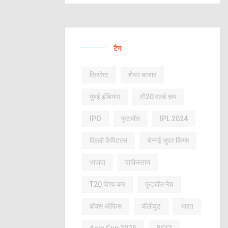
टैग
क्रिकेट
शेयर बाजार
मुंबई इंडियंस
टी20 वर्ल्ड कप
IPO
फुटबॉल
IPL 2024
दिल्ली कैपिटल्स
चेन्नई सुपर किंग्स
भाजपा
पाकिस्तान
T20 विश्व कप
फुटबॉल मैच
बॉक्स ऑफिस
बॉलीवुड
भारत