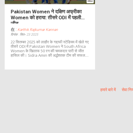
Pakistan Women ने दक्षिण अफ्रीका
Women को हराया: तीसरे ODI में पहली
जीत
在 :
Karthik Rajkumar Kannan
दिनांक : सित॰ 23 2025
22 सितम्बर 2025 को लाहौर के गद्दाफी स्टेडियम में खेले गए
तीसरे ODI में Pakistan Women ने South Africa
Women के खिलाफ 50 रन की चमकदार पारी से जीत
हासिल की। Sidra Amin की अर्द्धशतक टीम की सफलता
का मुख्य कारण बनी, जिससे श्रृंखला में 2-1 की हार के बाद
भी पाकिस्तान ने सफ़ेद‐धब्बा टला दिया। यह जीत घरेलू
दर्शकों के लिए गर्व का क्षण थी और महिलाओं के क्रिकेट की
बढ़ती ताकत को उजागर करती है।
हमारे बारे में
सेवा नि