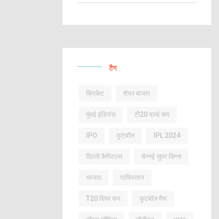
टैग
क्रिकेट
शेयर बाजार
मुंबई इंडियंस
टी20 वर्ल्ड कप
IPO
फुटबॉल
IPL 2024
दिल्ली कैपिटल्स
चेन्नई सुपर किंग्स
भाजपा
पाकिस्तान
T20 विश्व कप
फुटबॉल मैच