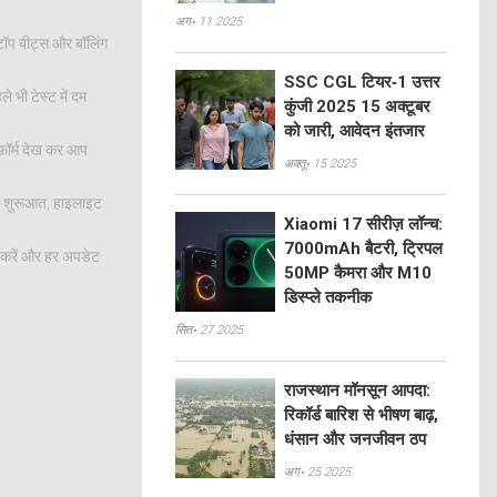
अग॰ 11 2025
ा टॉप बीट्स और बॉलिंग
SSC CGL टियर‑1 उत्तर
े भी टेस्ट में दम
कुंजी 2025 15 अक्टूबर
को जारी, आवेदन इंतजार
फ़ॉर्म देख कर आप
अक्तू॰ 15 2025
की शुरूआत, हाइलाइट
Xiaomi 17 सीरीज़ लॉन्च:
7000mAh बैटरी, ट्रिपल
ो करें और हर अपडेट
50MP कैमरा और M10
डिस्प्ले तकनीक
सित॰ 27 2025
राजस्थान मॉनसून आपदा:
रिकॉर्ड बारिश से भीषण बाढ़,
धंसान और जनजीवन ठप
अग॰ 25 2025