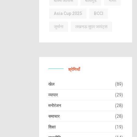
बॉक्स ऑफिस
बॉलीवुड
भारत
Asia Cup 2025
BCCI
जुर्माना
लखनऊ सुपर जायंट्स
श्रेणियाँ
खेल
(89)
व्यापार
(29)
मनोरंजन
(28)
समाचार
(28)
शिक्षा
(19)