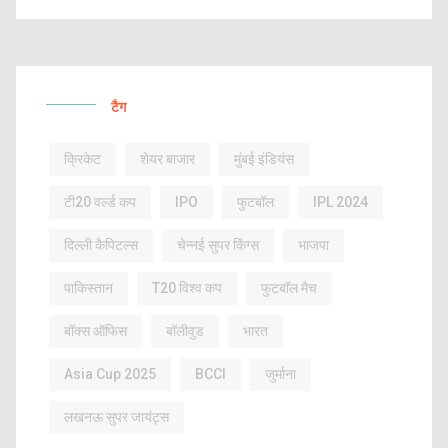
टैग
क्रिकेट
शेयर बाजार
मुंबई इंडियंस
टी20 वर्ल्ड कप
IPO
फुटबॉल
IPL 2024
दिल्ली कैपिटल्स
चेन्नई सुपर किंग्स
भाजपा
पाकिस्तान
T20 विश्व कप
फुटबॉल मैच
बॉक्स ऑफिस
बॉलीवुड
भारत
Asia Cup 2025
BCCI
जुर्माना
लखनऊ सुपर जायंट्स