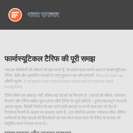
फार्मास्यूटिकल टैरिफ की पूरी समझ
जब हम औषधियों की कीमतों की बात करते हैं, तो सबसे पहले सामने आता है
फार्मास्यूटिकल
टैरिफ
,
देशी और आयातित दवाओं पर लागू शुल्क व कर की प्रणाली
. Also known as
औषधि शुल्क
, it shapes how medicines reach pharmacies and
hospitals.
टैरिफ सिर्फ एक आंकड़ा नहीं, बल्कि कई घटकों का मिश्रण है।
दवाओं की कीमत
,
उत्पादन,
वितरण और टैरिफ सहित कुल लागत
सीधे टैरिफ से जुड़ी होती है। दूसरा महत्वपूर्ण घटक है
आयात शुल्क
,
विदेशी निर्माता से लाए जाने वाली दवाओं पर लगने वाला कर
जो देश के
नियामक नियमों के आधार पर बदलता रहता है। इन दोकीं के अलावा,
स्वास्थ्य बीमा
,
बीमित
व्यक्तियों के लिए दवाओं की हिस्सेदारी को कम करने वाला तंत्र
भी टैरिफ के प्रभाव को
संतुलित करने में मदद करता है।