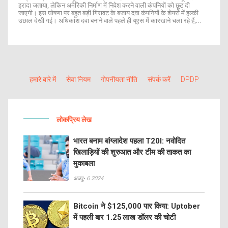
इरादा जताया, लेकिन अमेरिकी निर्माण में निवेश करने वाली कंपनियों को छूट दी
जाएगी। इस घोषणा पर बहुत बड़ी गिरावट के बजाय दवा कंपनियों के शेयरों में हल्की
उछाल देखी गई। अधिकांश दवा बनाने वाले पहले ही यूएस में कारखाने चला रहे हैं,
जिससे टैरिफ के असर को लेकर अनिश्चितता बनी है। दीर्घकालिक प्रभाव अभी स्पष्ट
नहीं है, क्योंकि टैरिफ लागू करने के नियमों का खुलासा अभी बाकी है।
हमारे बारे में
सेवा नियम
गोपनीयता नीति
संपर्क करें
DPDP
लोकप्रिय लेख
भारत बनाम बांग्लादेश पहला T20I: नवोदित
खिलाड़ियों की शुरुआत और टीम की ताकत का
मुकाबला
अक्तू॰ 6 2024
Bitcoin ने $125,000 पार किया: Uptober
में पहली बार 1.25 लाख डॉलर की चोटी