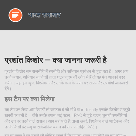
प्रशांत किशोर — क्या जानना जरूरी है
प्रशांत किशोर नाम राजनीति में रणनीति और अभियान प्रबंधन से जुड़ा रहा है। अगर आप
उनके बयान, अभियान या किसी ताज़ा घटनाक्रम की खोज में हैं तो यह पेज आपकी मदद
करेगा। यहां हम न्यूज, विश्लेषण और उनके काम के असर पर साफ और उपयोगी जानकारी
देंगे।
इस टैग पर क्या मिलेगा
यह टैग उन लेखों और रिपोर्टों को समेटता है जो सीधे या indirectly प्रषांत किशोर से जुड़ी
खबरों पर बनी हैं — जैसे उनके बयान, नई पहल, I‑PAC से जुड़े कदम, चुनावी रणनीतियाँ
और उन पर उठने वाले सवाल। आप यहां पाते हैं: ताज़ा खबरें, विश्लेषण वाले आर्टिकल, और
उनके किसी इंटरव्यू या सार्वजनिक बयान की सार-संग्रहित रिपोर्ट।
हम हर खबर में यह बताने की कोशिश करते हैं कि उसका असर आम लोगों पर क्या होगा —