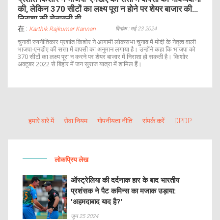
की, लेकिन 370 सीटों का लक्ष्य पूरा न होने पर शेयर बाजार की
निराशा की चेतावनी दी
在 :
दिनांक : मई 23 2024
Karthik Rajkumar Kannan
चुनावी रणनीतिकार प्रशांत किशोर ने आगामी लोकसभा चुनाव में मोदी के नेतृत्व वाली
भाजपा-एनडीए की सत्ता में वापसी का अनुमान लगाया है। उन्होंने कहा कि भाजपा को
370 सीटों का लक्ष्य पूरा न करने पर शेयर बाजार में निराशा हो सकती है। किशोर
अक्टूबर 2022 से बिहार में जन सुराज यात्रा में शामिल हैं।
हमारे बारे में
सेवा नियम
गोपनीयता नीति
संपर्क करें
DPDP
लोकप्रिय लेख
ऑस्ट्रेलिया की दर्दनाक हार के बाद भारतीय
प्रशंसक ने पैट कमिन्स का मजाक उड़ाया:
'अहमदाबाद याद है?'
जून 25 2024