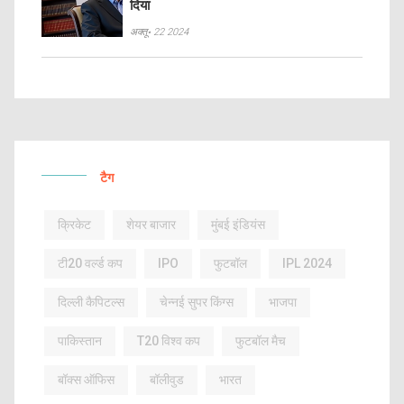
दिया
अक्तू॰ 22 2024
टैग
क्रिकेट
शेयर बाजार
मुंबई इंडियंस
टी20 वर्ल्ड कप
IPO
फुटबॉल
IPL 2024
दिल्ली कैपिटल्स
चेन्नई सुपर किंग्स
भाजपा
पाकिस्तान
T20 विश्व कप
फुटबॉल मैच
बॉक्स ऑफिस
बॉलीवुड
भारत