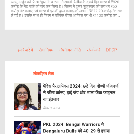
अल्लू अर्जुन की फिल्म 'पुष्पा 2: द रूल' ने अपनी रिलीज के दसवें दिन भारत में ₹820
करोड़ के नेट मार्क को पार कर लिया है। फिल्म ने दूसरे शुक्रवार को लगभग ₹60
करोड़ नेट कमाए, जो भारत में इसकी कुल कमाई को लगभग ₹822.20 करोड़ नेट तक
ले गई है। इसके साथ ही फिल्म ने वैश्विक बॉक्स ऑफिस पर भी ₹1100 करोड़ का
आंकड़ा पार किया है।
हमारे बारे में
सेवा नियम
गोपनीयता नीति
संपर्क करें
DPDP
लोकप्रिय लेख
पेरिस पैरालंपिक्स 2024: छठे दिन दीप्थी जीवनजी
ने जीता कांस्य, हाई जंप और भाला फेंक फाइनल
का इंतजार
सित॰ 3 2024
PKL 2024: Bengal Warriors ने
Bengaluru Bulls को 40-29 से हराया