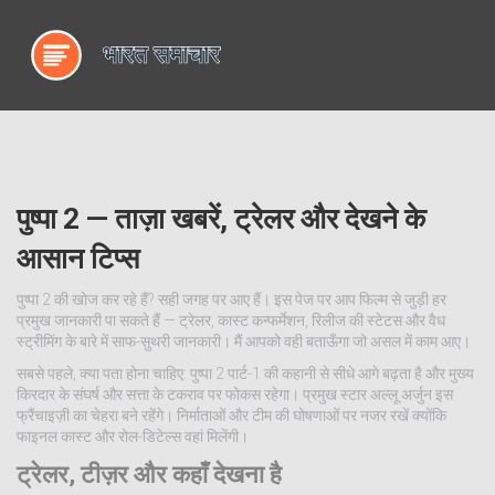
पुष्पा 2 — ताज़ा खबरें, ट्रेलर और देखने के
आसान टिप्स
पुष्पा 2 की खोज कर रहे हैं? सही जगह पर आए हैं। इस पेज पर आप फिल्म से जुड़ी हर
प्रमुख जानकारी पा सकते हैं — ट्रेलर, कास्ट कन्फर्मेशन, रिलीज की स्टेटस और वैध
स्ट्रीमिंग के बारे में साफ-सुथरी जानकारी। मैं आपको वही बताऊँगा जो असल में काम आए।
सबसे पहले, क्या पता होना चाहिए: पुष्पा 2 पार्ट-1 की कहानी से सीधे आगे बढ़ता है और मुख्य
किरदार के संघर्ष और सत्ता के टकराव पर फोकस रहेगा। प्रमुख स्टार अल्लू अर्जुन इस
फ्रैंचाइज़ी का चेहरा बने रहेंगे। निर्माताओं और टीम की घोषणाओं पर नजर रखें क्योंकि
फाइनल कास्ट और रोल-डिटेल्स वहां मिलेंगी।
ट्रेलर, टीज़र और कहाँ देखना है