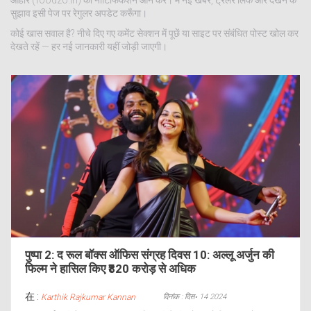
आहार (foodzo.in) की नोटिफिकेशन ऑन करें। मैं नई खबरें, ट्रेलर लिंक और देखने के
सुझाव इसी पेज पर रेगुलर अपडेट करूँगा।
कोई खास सवाल है? नीचे दिए गए कमेंट सेक्शन में पूछें या साइट पर संबंधित पोस्ट खोल कर
देखते रहें — हर नई जानकारी यहीं जोड़ी जाएगी।
पुष्पा 2: द रूल बॉक्स ऑफिस संग्रह दिवस 10: अल्लू अर्जुन की
फिल्म ने हासिल किए ₹820 करोड़ से अधिक
在 :
दिनांक : दिस॰ 14 2024
Karthik Rajkumar Kannan