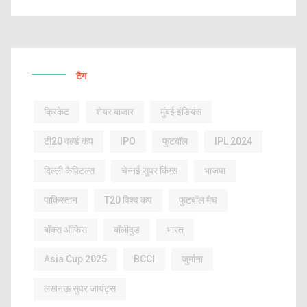
टैग
क्रिकेट
शेयर बाजार
मुंबई इंडियंस
टी20 वर्ल्ड कप
IPO
फुटबॉल
IPL 2024
दिल्ली कैपिटल्स
चेन्नई सुपर किंग्स
भाजपा
पाकिस्तान
T20 विश्व कप
फुटबॉल मैच
बॉक्स ऑफिस
बॉलीवुड
भारत
Asia Cup 2025
BCCI
जुर्माना
लखनऊ सुपर जायंट्स