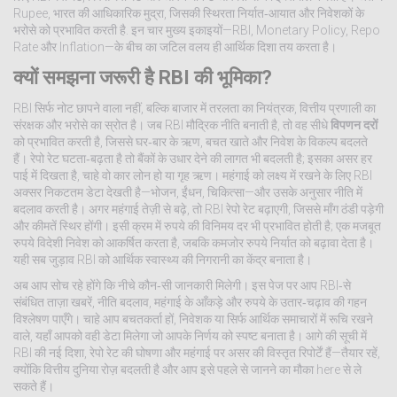
Rupee
,
भारत की आधिकारिक मुद्रा, जिसकी स्थिरता निर्यात‑आयात और निवेशकों के
भरोसे को प्रभावित करती है
.
इन चार मुख्य इकाइयों—RBI, Monetary Policy, Repo
Rate और Inflation—के बीच का जटिल वलय ही आर्थिक दिशा तय करता है।
क्यों समझना जरूरी है RBI की भूमिका?
RBI सिर्फ नोट छापने वाला नहीं, बल्कि बाजार में तरलता का नियंत्रक, वित्तीय प्रणाली का
संरक्षक और भरोसे का स्रोत है। जब RBI मौद्रिक नीति बनाती है, तो वह सीधे
विपणन दरों
को प्रभावित करती है, जिससे घर‑बार के ऋण, बचत खाते और निवेश के विकल्प बदलते
हैं। रेपो रेट घटता‑बढ़ता है तो बैंकों के उधार देने की लागत भी बदलती है; इसका असर हर
पाई में दिखता है, चाहे वो कार लोन हो या गृह ऋण। महंगाई को लक्ष्य में रखने के लिए RBI
अक्सर निकटतम डेटा देखती है—भोजन, ईंधन, चिकित्सा—और उसके अनुसार नीति में
बदलाव करती है। अगर महंगाई तेज़ी से बढ़े, तो RBI रेपो रेट बढ़ाएगी, जिससे माँग ठंडी पड़ेगी
और कीमतें स्थिर होंगी। इसी क्रम में रुपये की विनिमय दर भी प्रभावित होती है; एक मजबूत
रुपये विदेशी निवेश को आकर्षित करता है, जबकि कमजोर रुपये निर्यात को बढ़ावा देता है।
यही सब जुड़ाव RBI को आर्थिक स्वास्थ्य की निगरानी का केंद्र बनाता है।
अब आप सोच रहे होंगे कि नीचे कौन‑सी जानकारी मिलेगी। इस पेज पर आप RBI‑से
संबंधित ताज़ा खबरें, नीति बदलाव, महंगाई के आँकड़े और रुपये के उतार‑चढ़ाव की गहन
विश्लेषण पाएँगे। चाहे आप बचतकर्ता हों, निवेशक या सिर्फ आर्थिक समाचारों में रूचि रखने
वाले, यहाँ आपको वही डेटा मिलेगा जो आपके निर्णय को स्पष्ट बनाता है। आगे की सूची में
RBI की नई दिशा, रेपो रेट की घोषणा और महंगाई पर असर की विस्तृत रिपोर्टें हैं—तैयार रहें,
क्योंकि वित्तीय दुनिया रोज़ बदलती है और आप इसे पहले से जानने का मौका here से ले
सकते हैं।