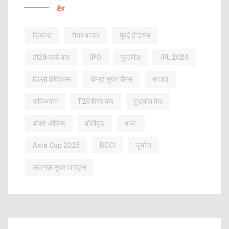
टैग
क्रिकेट
शेयर बाजार
मुंबई इंडियंस
टी20 वर्ल्ड कप
IPO
फुटबॉल
IPL 2024
दिल्ली कैपिटल्स
चेन्नई सुपर किंग्स
भाजपा
पाकिस्तान
T20 विश्व कप
फुटबॉल मैच
बॉक्स ऑफिस
बॉलीवुड
भारत
Asia Cup 2025
BCCI
जुर्माना
लखनऊ सुपर जायंट्स