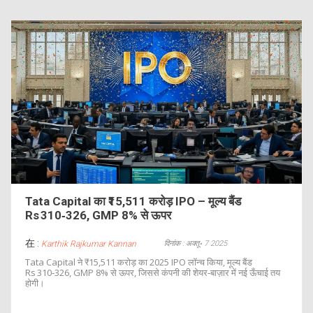
Tata Capital का ₹15,511 करोड़ IPO – मूल्य बैंड
Rs 310‑326, GMP 8% से ऊपर
在 :
दिनांक : अक्तू॰ 7 2025
Karthik Rajkumar Kannan
Tata Capital ने ₹15,511 करोड़ का 2025 IPO लॉन्च किया, मूल्य बैंड
Rs 310‑326, GMP 8% से ऊपर, जिससे कंपनी की शेयर‑बाज़ार में नई ऊँचाई तय
होगी।