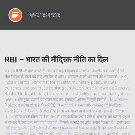
RBI – भारत की मौद्रिक नीति का दिल
जब हम
RBI
की बात करते हैं, तो सबसे पहले दिमाग में भारत का केंद्रीय बैंक आता है जो
नोट छापता है, बैंकों को लाइसेंस देता है और अर्थव्यवस्था की धड़कन को समेटता है।
RBI
,
India’s central bank that formulates monetary policy, issues
currency and oversees banking regulation
. Also known as
Reserve
Bank of India
, it
holds the key to price stability and financial system
health
.
इस मुख्य इकाई के भीतर कई उप‑इकाइयाँ आपस में जुड़ी होती हैं।
Monetary
Policy
,
एक ऐसा ढांचा है जिसमें RBI ने ब्याज दरें, तरलता और क्रेडिट को नियंत्रित
करता है
.
जब मौद्रिक नीति ठोस होती है, तो अर्थव्यवस्था में भरोसा बना रहता है।
Repo
Rate
,
ब्याज दर है जिस पर बैंक RBI से अल्पकालिक उधार लेते हैं
.
इस रेट को घटाने‑बढ़ाने
से बाजार में पैसा कम‑ज्यादा हो जाता है, जिससे महंगाई पर तुरंत असर दिखता है। इसी तरह
Inflation
,
सामान और सेवाओं के औसत मूल्य स्तर में निरंतर बढ़ोतरी
.
को काबू में रखने के
लिए RBI रेपो रेट, रिवर्स रेपो रेट और ओपन मार्केट ऑपरेशन्स का इस्तेमाल करती है। अंत में