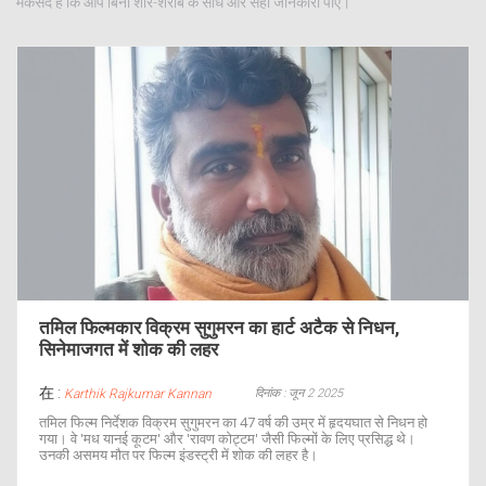
मकसद है कि आप बिना शोर-शराबे के सीधे और सही जानकारी पाएँ।
तमिल फिल्मकार विक्रम सुगुमरन का हार्ट अटैक से निधन,
सिनेमाजगत में शोक की लहर
在 :
दिनांक : जून 2 2025
Karthik Rajkumar Kannan
तमिल फिल्म निर्देशक विक्रम सुगुमरन का 47 वर्ष की उम्र में हृदयघात से निधन हो
गया। वे 'मध यानई कूटम' और 'रावण कोट्टम' जैसी फिल्मों के लिए प्रसिद्ध थे।
उनकी असमय मौत पर फिल्म इंडस्ट्री में शोक की लहर है।