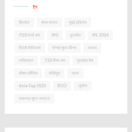
टैग
क्रिकेट
शेयर बाजार
मुंबई इंडियंस
टी20 वर्ल्ड कप
IPO
फुटबॉल
IPL 2024
दिल्ली कैपिटल्स
चेन्नई सुपर किंग्स
भाजपा
पाकिस्तान
T20 विश्व कप
फुटबॉल मैच
बॉक्स ऑफिस
बॉलीवुड
भारत
Asia Cup 2025
BCCI
जुर्माना
लखनऊ सुपर जायंट्स