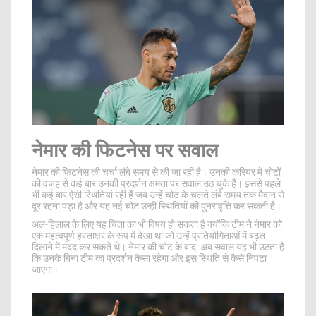
नेमार की फिटनेस पर सवाल
नेमार की फिटनेस की चर्चा लंबे समय से की जा रही है। उनकी करियर में चोटों
की वजह से कई बार उनकी प्रदर्शन क्षमता पर सवाल उठ चुके हैं। इससे पहले
भी कई बार ऐसी स्थितियां रही हैं जब उन्हें चोट के चलते लंबे समय तक मैदान से
दूर रहना पड़ा है और यह नई चोट उन्हीं स्थितियों की पुनरावृत्ति कर सकती है।
अल-हिलाल के लिए यह चिंता का भी विषय हो सकता है क्योंकि टीम ने नेमार को
एक महत्वपूर्ण हस्ताक्षर के रूप में देखा था जो उन्हें प्रतियोगिताओं में बढ़त
दिलाने में मदद कर सकते थे। नेमार की चोट के बाद, अब सवाल यह भी उठता है
कि उनके बिना टीम का प्रदर्शन कैसा रहेगा और इस स्थिति से कैसे निपटा
जाएगा।