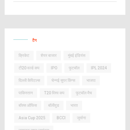
टैग
क्रिकेट
शेयर बाजार
मुंबई इंडियंस
टी20 वर्ल्ड कप
IPO
फुटबॉल
IPL 2024
दिल्ली कैपिटल्स
चेन्नई सुपर किंग्स
भाजपा
पाकिस्तान
T20 विश्व कप
फुटबॉल मैच
बॉक्स ऑफिस
बॉलीवुड
भारत
Asia Cup 2025
BCCI
जुर्माना