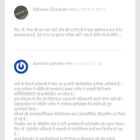
Abhinav Chauhan
नवंबर 6, 2024 AT 03:12
फिर भी, नेमर की बार‑बार चोटें टीम की स्ट्रैटेजी में बड़ा खामियाज बना देंगी।
बकवास बात है, ऐसे स्टार पर इतना भरोसा क्यों? सच में बोरिंग से भी बोरिंग।
avinash pandey
नवंबर 6, 2024 AT 17:05
भर्ती के मौडर्न फ्रेमवर्क में नेमर का इन्ज़ोरी कोलैबोरेटिव इम्पैक्ट अनिवार्य है।
परंतु वर्तमान में ऑर्बिटली इन्फ्लटेर्ड मसल ट्रॉमा ने उसकी फिजिकल
कॉम्पैटिबिलिटी को इन्भैलिडेट कर दिया है।
इस परिदृश्य में टीम की टैक्टिकल स्यूनरजी भविष्यवाणी करने योग्य नहीं रही।
साइडलाइन पर कोचिंग स्टैफ ने लगातार कॉम्प्लेक्स गेम थ्योरी को पुनः
मूल्यांकन किया।
प्लेयर्स की सायकोलॉजिकल रेजिलिएन्स अब ट्रांस्फ़ॉर्मेटिव लीडरशिप पर निर्भर
हो गई है।
नियमित रूप से, मेडिसिन टीम ने एंटी‑इन्फ्लेमेटरी प्रोटोकॉल को एडाप्ट किया।
फिर भी, एंडोफीन सर्किट्री में गड़बड़ी से स्पोर्टसियन इनटेंशन डिग्रेड हो रहा
है।
क्लब मैनेजमेंट ने अब वैकल्पिक स्ट्रैटेजिक एग्जीक्यूशन की ओर इशारा