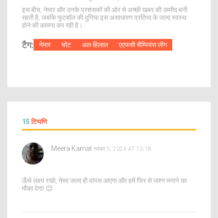
इस बीच, नेमार और उनके प्रशंसकों की ओर से अच्छी खबर की उम्मीद बनी
रहती है, जबकि फुटबॉल की दुनिया इस असाधारण प्रतिभा के जल्द स्वस्थ
होने की कामना कर रही है।
टैग:
नेमार
चोट
अल-हिलाल
एएफसी चैम्पियंस लीग
15
टिप्पणि
Meera Kamat
नवंबर 5, 2024 AT 13:18
ऊँचे लक्ष्य रखो, नेमर जल्द ही वापस आएगा और हमें फिर से जश्न मनाने का
मौका देगा! 😊