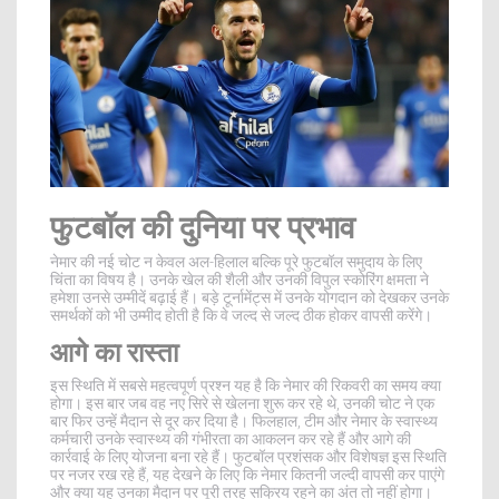
फुटबॉल की दुनिया पर प्रभाव
नेमार की नई चोट न केवल अल-हिलाल बल्कि पूरे फुटबॉल समुदाय के लिए
चिंता का विषय है। उनके खेल की शैली और उनकी विपुल स्कोरिंग क्षमता ने
हमेशा उनसे उम्मीदें बढ़ाई हैं। बड़े टूर्नामेंट्स में उनके योगदान को देखकर उनके
समर्थकों को भी उम्मीद होती है कि वे जल्द से जल्द ठीक होकर वापसी करेंगे।
आगे का रास्ता
इस स्थिति में सबसे महत्वपूर्ण प्रश्न यह है कि नेमार की रिकवरी का समय क्या
होगा। इस बार जब वह नए सिरे से खेलना शुरू कर रहे थे, उनकी चोट ने एक
बार फिर उन्हें मैदान से दूर कर दिया है। फिलहाल, टीम और नेमार के स्वास्थ्य
कर्मचारी उनके स्वास्थ्य की गंभीरता का आकलन कर रहे हैं और आगे की
कार्रवाई के लिए योजना बना रहे हैं। फुटबॉल प्रशंसक और विशेषज्ञ इस स्थिति
पर नजर रख रहे हैं, यह देखने के लिए कि नेमार कितनी जल्दी वापसी कर पाएंगे
और क्या यह उनका मैदान पर पूरी तरह सक्रिय रहने का अंत तो नहीं होगा।