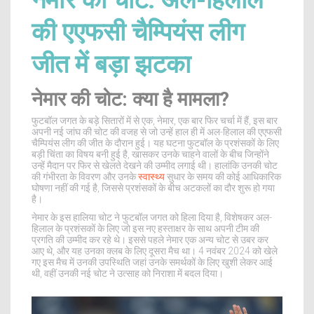
नेमार की चोट: अल-हिलाल
की एएफसी चैम्पियंस लीग
जीत में बड़ा झटका
नेमार की चोट: क्या है मामला?
फुटबॉल जगत के बड़े सितारों में से एक, नेमार, एक बार फिर चर्चा में हैं, इस बार
अपनी नई जांघ की चोट की वजह से जो उन्हें हाल ही में अल-हिलाल की एएफसी
चैम्पियंस लीग की जीत के दौरान हुई। यह घटना फुटबॉल के प्रशंसकों के लिए
बड़ी चिंता का विषय बनी हुई है, खासकर उनके चाहने वालों के बीच जिन्होंने
उन्हें मैदान पर फिर से खेलते देखने की उम्मीद लगाई थी। हालांकि उनकी चोट
की गंभीरता के विवरण और उनके
स्वास्थ्य
सुधार के समय की कोई आधिकारिक
घोषणा नहीं की गई है, जिससे प्रशंसकों के बीच अटकलों का दौर शुरू हो गया
है।
नेमार के इस हालिया चोट ने फुटबॉल जगत को हिला दिया है, विशेषकर अल-
हिलाल के प्रशंसकों के लिए जो इस नए हस्ताक्षर के साथ अपनी टीम की
प्रगति की उम्मीद कर रहे थे। इससे पहले नेमार एक अन्य चोट से उबर कर
आए थे, और यह उनका क्लब के लिए दूसरा मैच था। 4 नवंबर 2024 को खेले
गए इस मैच में उनकी उपस्थिति जहां उनके समर्थकों के लिए खुशी लेकर आई
थी, वहीं उनकी नई चोट ने उत्साह को निराशा में बदल दिया।