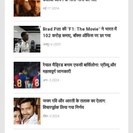
मई 17 2024
Brad Pitt की "F1: The Movie" ने भारत में
102 करोड़ कमाए, बॉक्स ऑफिस पर छा गया
अक्तू॰ 6 2025
रेयाल मैड्रिड बनाम एफसी बार्सिलोना: प्रीव्यू और
महत्वपूर्ण जानकारी
अग॰ 5 2024
जयम रवि और आरती के तलाक का ऐलान:
विचारपूर्वक लिया गया निर्णय
सित॰ 9 2024