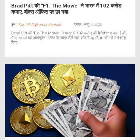
Brad Pitt की "F1: The Movie" ने भारत में 102 करोड़
कमाए, बॉक्स ऑफिस पर छा गया
在 :
दिनांक : अक्तू॰ 6 2025
Karthik Rajkumar Kannan
Brad Pitt की 'F1: The Movie' ने भारत में 102 करोड़ की lifetime कमाई की,
Chennai का ऑक्यूपेंसी 43% के साथ शीर्ष रहा, और Top Gun को भी पीछे छोड़
दिया।