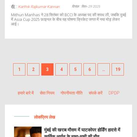
在 :
दिनांक : सित॰ 29 2025
Karthik Rajkumar Kannan
Mithun Manhas ने 28 सितंबर को BCCI के अध्यक्ष पद की शपथ ली, जबकि दुबई
में Asia Cup 2025 फ़ाइनल के बीच यह घोषणा क्रिकेट जगत में नया मोड़ लेकर
आई।
1
2
3
4
5
6
…
19
हमारे बारे में
सेवा नियम
गोपनीयता नीति
संपर्क करें
DPDP
लोकप्रिय लेख
मुंबई की खराब मौसम में घाटकोपर होर्डिंग हादसे में
कार्तिक आर्यन के मामा-मामी की मौत