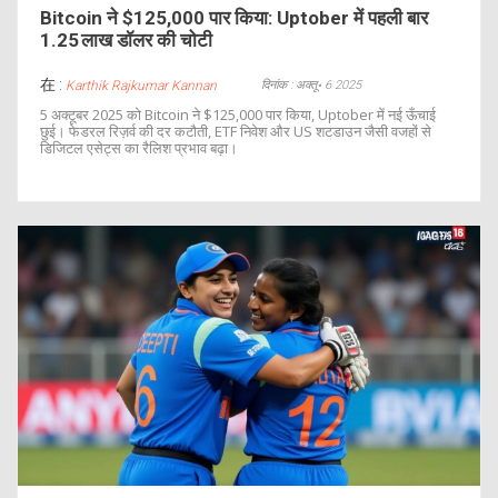
Bitcoin ने $125,000 पार किया: Uptober में पहली बार
1.25 लाख डॉलर की चोटी
在 :
दिनांक : अक्तू॰ 6 2025
Karthik Rajkumar Kannan
5 अक्टूबर 2025 को Bitcoin ने $125,000 पार किया, Uptober में नई ऊँचाई
छुई। फेडरल रिज़र्व की दर कटौती, ETF निवेश और US शटडाउन जैसी वजहों से
डिजिटल एसेट्स का रैलिश प्रभाव बढ़ा।