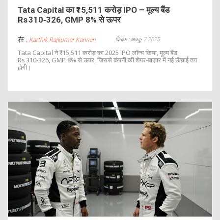
Tata Capital का ₹15,511 करोड़ IPO – मूल्य बैंड
Rs 310‑326, GMP 8% से ऊपर
在 :
दिनांक : अक्तू॰ 7 2025
Karthik Rajkumar Kannan
Tata Capital ने ₹15,511 करोड़ का 2025 IPO लॉन्च किया, मूल्य बैंड
Rs 310‑326, GMP 8% से ऊपर, जिससे कंपनी की शेयर‑बाज़ार में नई ऊँचाई तय
होगी।