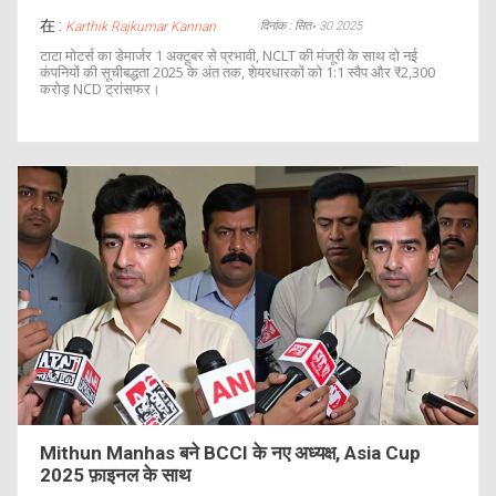
在 :
दिनांक : सित॰ 30 2025
Karthik Rajkumar Kannan
टाटा मोटर्स का डेमार्जर 1 अक्टूबर से प्रभावी, NCLT की मंजूरी के साथ दो नई
कंपनियों की सूचीबद्धता 2025 के अंत तक, शेयरधारकों को 1:1 स्वैप और ₹2,300
करोड़ NCD ट्रांसफर।
Mithun Manhas बने BCCI के नए अध्यक्ष, Asia Cup
2025 फ़ाइनल के साथ