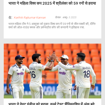
भारत ने महिला विश्व कप 2025 में श्रीलंका को 59 रनों से हराया
在 :
दिनांक : अक्तू॰ 5 2025
Karthik Rajkumar Kannan
भारत महिला टीम ने 5 अक्टूबर को दुबारा विश्व कप में 59 रनों से जीत पक्की की, दीप्ति
शर्मा की ऑल‑राउंड चमक और हर्मनप्रीत कौर की कप्तानी ने इतिहास रचा.
भारत ने वेस्ट इंडीज को हराया, वर्ल्ड टेस्ट चैंपियनशिप में अंक बढ़े,