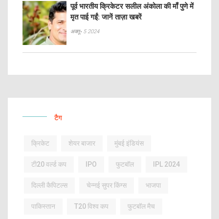
पूर्व भारतीय क्रिकेटर सलील अंकोला की माँ पुणे में
मृत पाई गईं: जानें ताज़ा खबरें
अक्तू॰ 5 2024
टैग
क्रिकेट
शेयर बाजार
मुंबई इंडियंस
टी20 वर्ल्ड कप
IPO
फुटबॉल
IPL 2024
दिल्ली कैपिटल्स
चेन्नई सुपर किंग्स
भाजपा
पाकिस्तान
T20 विश्व कप
फुटबॉल मैच