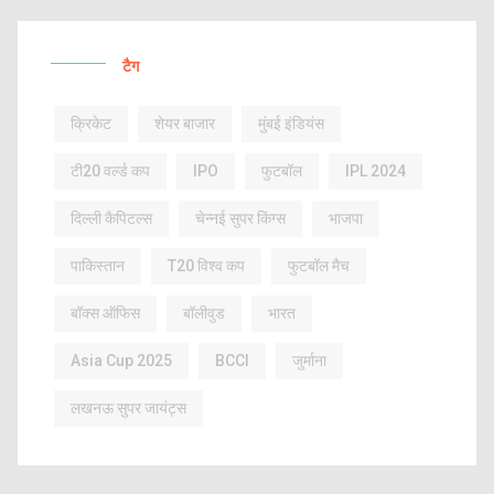
टैग
क्रिकेट
शेयर बाजार
मुंबई इंडियंस
टी20 वर्ल्ड कप
IPO
फुटबॉल
IPL 2024
दिल्ली कैपिटल्स
चेन्नई सुपर किंग्स
भाजपा
पाकिस्तान
T20 विश्व कप
फुटबॉल मैच
बॉक्स ऑफिस
बॉलीवुड
भारत
Asia Cup 2025
BCCI
जुर्माना
लखनऊ सुपर जायंट्स