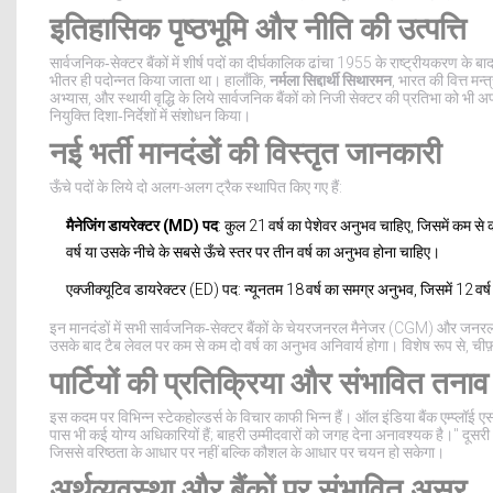
इतिहासिक पृष्ठभूमि और नीति की उत्पत्ति
सार्वजनिक‑सेक्टर बैंकों में शीर्ष पदों का दीर्घकालिक ढांचा 1955 के राष्ट्रीयकर
भीतर ही पदोन्नत किया जाता था। हालाँकि,
नर्मला सिद्दार्थी सिथारमन
, भारत की वित्त मन्त्
अभ्यास, और स्थायी वृद्धि के लिये सार्वजनिक बैंकों को निजी सेक्टर की प्रतिभा को भ
नियुक्ति दिशा‑निर्देशों में संशोधन किया।
नई भर्ती मानदंडों की विस्तृत जानकारी
ऊँचे पदों के लिये दो अलग-अलग ट्रैक स्थापित किए गए हैं:
मैनेजिंग डायरेक्टर (MD) पद
: कुल 21 वर्ष का पेशेवर अनुभव चाहिए, जिसमें कम से कम
वर्ष या उसके नीचे के सबसे ऊँचे स्तर पर तीन वर्ष का अनुभव होना चाहिए।
एक्जीक्यूटिव डायरेक्टर (ED) पद: न्यूनतम 18 वर्ष का समग्र अनुभव, जिसमें 12 वर्ष ब
इन मानदंडों में सभी सार्वजनिक‑सेक्टर बैंकों के चेयरजनरल मैनेजर (CGM) और जनर
उसके बाद टैब लेवल पर कम से कम दो वर्ष का अनुभव अनिवार्य होगा। विशेष रूप से, च
पार्टियों की प्रतिक्रिया और संभावित तनाव
इस कदम पर विभिन्न स्टेकहोल्डर्स के विचार काफी भिन्न हैं।
ऑल इंडिया बैंक एम्प्लॉई
पास भी कई योग्य अधिकारियों हैं; बाहरी उम्मीदवारों को जगह देना अनावश्यक है।" दूसरी 
जिससे वरिष्ठता के आधार पर नहीं बल्कि कौशल के आधार पर चयन हो सकेगा।
अर्थव्यवस्था और बैंकों पर संभावित असर