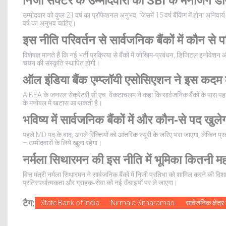
निजी सेक्टर के उम्मीदवारों को SBI के मैनेजिंग ड
उम्मीदवार को कुल 21 वर्ष का प्रॉफेशनल अनुभव, जिसमें 15 वर्ष बैंकिंग में होना अनिवार
वर्ष का अनुभव चाहिए।
इस नीति परिवर्तन से सार्वजनिक बैंकों में कौन से प
विशेषज्ञ मानते हैं कि नई भर्ती प्रक्रिया से बैंकों में जोखिम‑प्रबंधन, डिजिटल इनोवेशन और
चयन की संस्कृति स्थापित होगी।
ऑल इंडिया बैंक एम्प्लॉयी एसोसिएशन ने इस कदम
AIBEA के जनरल सेक्रेटरी सी.एच. वेंकटाचलम ने कहा कि सार्वजनिक बैंकों के पास पहले 
के मनोबल में खटास आ सकती है।
भविष्य में सार्वजनिक बैंकों में और कौन‑से पद खुले
पहले MD पद के बाद, अगले रिक्तियों को आंतरिक ज्यूरी के जरिए भरा जाएगा, लेकिन प्रत्
– उम्मीदवारों के लिये खुला रहेगा।
नर्मला सिथारमन की इस नीति में भूमिका कितनी महत
वित्त मंत्री नर्मला सिथारमन ने सार्वजनिक बैंकों में निजी प्रतिभा को शामिल करने की 
प्रतिस्पर्धात्मकता और ग्राहक‑सेवा को नई उँचाइयों पर ले जाएगा।
टैग:
State Bank of India
Nirmala Sitharaman
सार्वजनिक क्षेत्र 