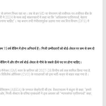
ण के बाद से लगभग स्थिर रहा था। तब से हर MD या चेयरमन को वसीयत‑पर‑वसीयत बँक के
री
ने 2024 के मध्य कई साक्षात्कारों में कहा था कि "अधिकतम प्रतिस्पर्धा, बेहतर
ी अपनाना चाहिए"। यह बयान तभी गंभीरतापूर्वक उठाया गया जब
वित्त विभाग (DFS)
ने
 15 वर्ष बैंकिंग में होना अनिवार्य है। निजी उम्मीदवारों को बोर्ड‑लेवल पर कम से कम दो
ैंकिंग में और तीन वर्ष बोर्ड‑लेवल से नीचे के सबसे ऊँचे पद पर होना चाहिए।
ल मैनेजर (GM) स्तर के करियर को 2027‑28 वित्तीय वर्ष तक शामिल किया गया है;
ीफ़ विविलेंस ऑफिसर (CVO) के पदधारकों को इस भर्ती‑चक्र से बाहर रखा गया है।
 एसोसिएशन (AIBEA)
के जनरल सेक्रेटरी
सी.एच. वेंकटाचलम
ने बंधुता से कहा: "हमारे
ओर, निजी‑सेक्टर के वरिष्ठ प्रबंधकों ने इस अवसर को "न्यायसंगत प्रतिस्पर्धा" कहा,