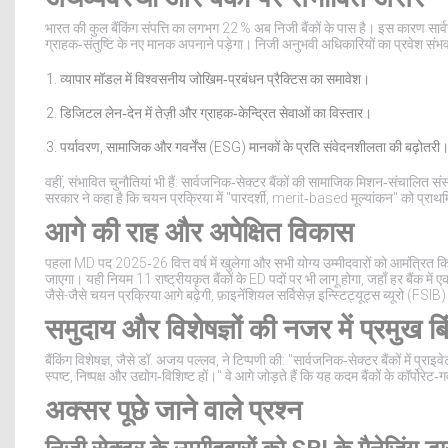
भारत की कुल बैंकिंग संपत्ति का लगभग 22 % अब निजी बैंकों के पास है। इस कारण सार्वजनि
ग्राहक‑संतुष्टि के नए मानक अपनाने पड़ेगा। निजी अनुभवी अधिकारियों का प्रवेश संभ
व्यापार मॉडल में विश्वसनीय जोखिम‑प्रबंधन प्रैक्टिस का समावेश।
डिजिटल लेन‑देन में तेज़ी और ग्राहक‑केन्द्रित सेवाओं का विस्तार।
पर्यावरण, सामाजिक और गवर्नेंस (ESG) मानकों के प्रति संवेदनशीलता की बढ़ोतरी
वहीं, संभावित चुनौतियां भी हैं: सार्वजनिक‑सेक्टर बैंकों की सामाजिक मिशन‑संचालित स
सरकार ने कहा है कि चयन प्रक्रिया में "पारदर्शी, merit‑based मूल्यांकन" को प्रा
आगे की राह और अपेक्षित विकास
पहला MD पद 2025‑26 वित्त वर्ष में खुलेगा और सभी योग्य उम्मीदवारों को आमंत्रित 
जाएगा। यही नियम 11 राष्ट्रीयकृत बैंकों के ED पदों पर भी लागू होगा, जहाँ हर बैंक में ए
जैसे-जैसे चयन प्रक्रिया आगे बढ़ेगी,
फ़ाइनेंशियल सर्विसेज़ इन्स्टिट्यूट्स ब्यूरो (FSIB)
समुदाय और विशेषज्ञों की नजर में प्रमुख बिं
बैंकिंग विशेषज्ञ, जैसे
डॉ. अजय पल्लव
, ने टिप्पणी की: "सार्वजनिक‑सेक्टर बैंकों में प
स्पष्ट, निष्पक्ष और उद्योग‑विशिष्ट हों।" वे आगे जोड़ते हैं कि यह कदम बैंकों के कॉर्पोरेट‑
अक्सर पूछे जाने वाले प्रश्न