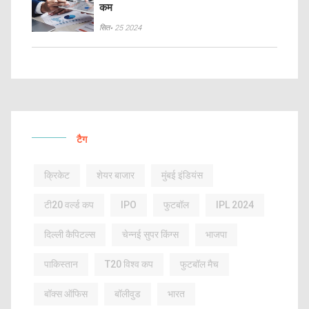
कम
सित॰ 25 2024
टैग
क्रिकेट
शेयर बाजार
मुंबई इंडियंस
टी20 वर्ल्ड कप
IPO
फुटबॉल
IPL 2024
दिल्ली कैपिटल्स
चेन्नई सुपर किंग्स
भाजपा
पाकिस्तान
T20 विश्व कप
फुटबॉल मैच
बॉक्स ऑफिस
बॉलीवुड
भारत