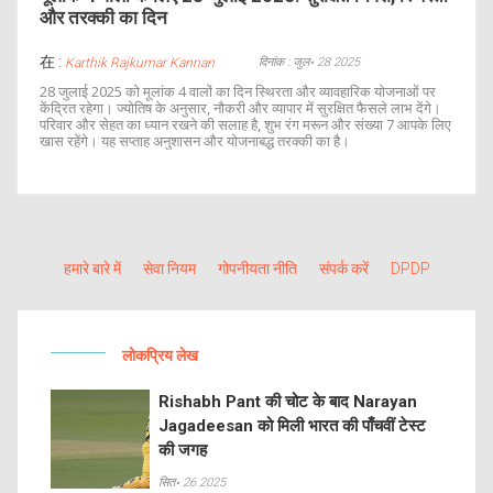
और तरक्की का दिन
在 :
दिनांक : जुल॰ 28 2025
Karthik Rajkumar Kannan
28 जुलाई 2025 को मूलांक 4 वालों का दिन स्थिरता और व्यावहारिक योजनाओं पर
केंद्रित रहेगा। ज्योतिष के अनुसार, नौकरी और व्यापार में सुरक्षित फैसले लाभ देंगे।
परिवार और सेहत का ध्यान रखने की सलाह है, शुभ रंग मरून और संख्या 7 आपके लिए
खास रहेंगे। यह सप्ताह अनुशासन और योजनाबद्ध तरक्की का है।
हमारे बारे में
सेवा नियम
गोपनीयता नीति
संपर्क करें
DPDP
लोकप्रिय लेख
Rishabh Pant की चोट के बाद Narayan
Jagadeesan को मिली भारत की पाँचवीं टेस्ट
की जगह
सित॰ 26 2025